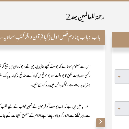
رحمۃ للعالمین جلد 2
باب:
باب چہارم فصل اول(کیا قرآن دیگر کتبِ سماویہ 
اس سے معلوم ہوتا ہے کہ یوسفؑ کیسے عالی پایہ نبی تھے، جو زندان میں پہنچ کر
رکھی اورہدایت خلق کا جو وقت اور جو موقع مل گیا، اُسے ضائع نہ کیا۔ یہ پاک
بہترین ہدایت ہے، لیکن بائبل میں یہ مذکور ہی نہیں۔
۸- بائبل میں ہے کہ جب یوسف ؑ کو فرعون نے تعبیرِخواب کے لیے طلب کی
سے باہر نکلنے سے انکار کر دیا اور پہلے اپنے الزام کے متعلق تحقیقات کیے جانے