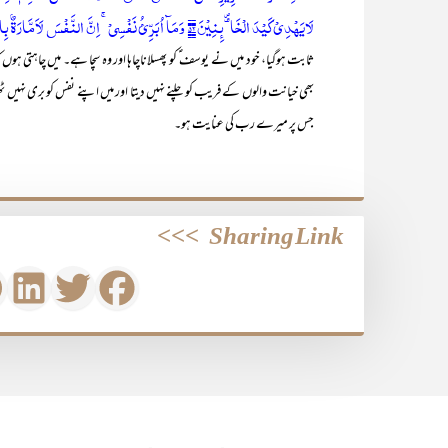
لَايَهْدِيْ كَيْدَ الْخَاۗىِٕنِيْنَ ۵۲ وَمَآ اُبَرِّئُ نَفْسِيْ ۚ اِنَّ النَّفْسَ لَاَمَّارَةٌۢ بِالسُّوْۗءِ اِلَّا مَارَحِمَ رَبِّيْ۵۳
ثابت ہوگیا، خود میں نے یوسف ؑ کو پھسلاناچاہا اور وہ سچا ہے۔ میں چاہتی ہوں 
بھی خیانت والوں کے فریب کو چلنے نہیں دیتا اور میں اپنے نفس کو بری نہیں 
جس پر میرے رب کی عنایت ہو۔
>>>
Sharing Link