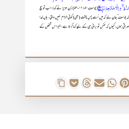
(یوسف۱۲:۵۱-۵۳) زنِ عزیز نے کہا: اب تو سچ
کہ یوسف ؑ جان لے کہ میں اُسے پسِ پشت (بھی) کوئی الزام نہیں دیتی، ہاں خدا
ٹھہراتی ہوں، کیوں کہ نفس تو برائی ہی کے لیے کہا کرتا ہے، بجز اس شخص کے