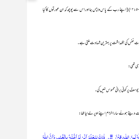
(یوسف۱۲:۵۰) [اپنے رب کے پاس واپس جا اور اس سے پوچھ کہ ان عورتوں کا کیا
ِ نفس کی نگہداشت پر بہترین شہادت ملتی ہے۔
دیتے ہوئے سارا الزام اپنے اوپر لے لیا تھا:
قَالَتِ امْرَاَتُ الْعَزِيْزِ الْــٰٔنَ حَصْحَصَ الْحَقُّ ۡ اَنَا رَاوَدْتُّهٗ عَنْ نَّفْسِهٖ وَاِنَّهٗ لَمِنَ الصّٰدِقِيْنَ ۵۱ ؀ ذٰلِكَ لِيَعْلَمَ اَنِّىْ لَمْ اَخُنْهُ بِالْغَيْبِ وَاَنَّ اللّٰهَ