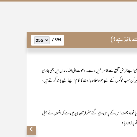
سے ماخذ ہے؟)
394 /
 بھی اپنے فرضِ تبلیغ سے قاصر نہیں رہے۔ دعوت الی اللہ زندان میں بھی جاری
 نظیر اُن سب لوگوں کے لیے جو وعظ و ہدایت کا کام اپنے لیے پسند کرتے ہیں،
ا تو وہ جھٹ اس کے پاس چلے گئے مگر قرآن مجید میں ہے کہ انھوں نے جیل
 پر زور دیا: