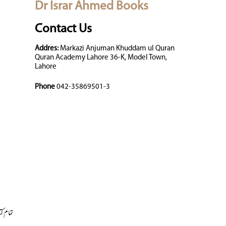
Dr Israr Ahmed Books
Contact Us
Addres:
Markazi Anjuman Khuddam ul Quran
Quran Academy Lahore 36-K, Model Town,
Lahore
Phone
042-35869501-3
تمام کت