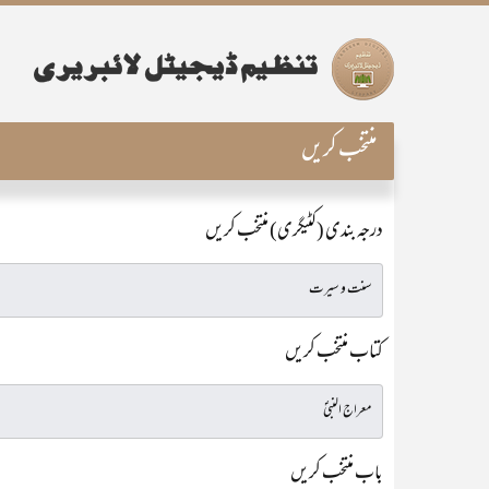
منتخب کریں
درجہ بندی (کٹیگری) منتخب کریں
کتاب منتخب کریں
باب منتخب کریں