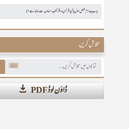
تلاش کریں
ڈاؤن لوڈ PDF