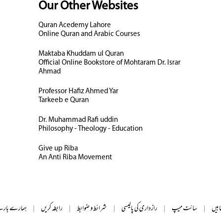
Our Other Websites
Quran Acedemy Lahore
Online Quran and Arabic Courses
Maktaba Khuddam ul Quran
Official Online Bookstore of Mohtaram Dr. Israr
Ahmad
Professor Hafiz Ahmed Yar
Tarkeeb e Quran
Dr. Muhammad Rafi uddin
Philosophy - Theology - Education
Give up Riba
An Anti Riba Movement
ابیں
|
سائٹ میپ
|
رازداری کی پالیسی
|
شرائط و ضوابط
|
رابطہ کریں
|
ہمارے بارے