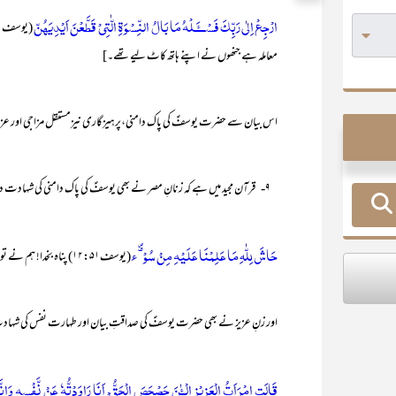
ارْجِعْ اِلٰي رَبِّكَ فَسْـــَٔـلْهُ مَا بَالُ النِّسْوَةِ الّٰتِيْ قَطَّعْنَ اَيْدِيَهُنّ
معاملہ ہے جنھوں نے اپنے ہاتھ کاٹ لیے تھے۔]
اس بیان سے حضرت یوسفؑ کی پاک دامنی،پرہیزگاری نیزمستقل مزاجی اور عزت
۹- قرآن مجید میں ہے کہ زنانِ مصر نے بھی یوسفؑ کی پاک دامنی کی شہادت دی تھی:
حَاشَ لِلّٰهِ مَا عَلِمْنَا عَلَيْهِ مِنْ سُوْۗء
(یوسف۱۲:۵۱) پناہ بخدا! ہم نے تو یوسفؑ پر کوئی برائی محسوس نہیں کی۔
اور زنِ عزیز نے بھی حضرت یوسفؑ کی صداقتِ بیان اور طہارت نفس کی شہادت 