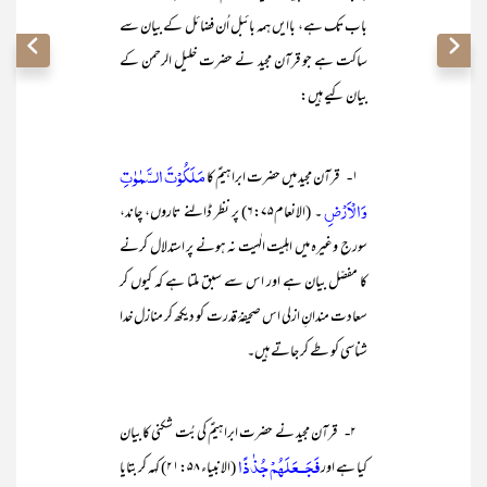
باب تک ہے، باایں ہمہ بائبل اُن فضائل کے بیان سے
ساکت ہے جو قرآن مجید نے حضرت خلیل الرحمن کے
بیان کیے ہیں:
مَلَكُوْتَ السَّمٰوٰتِ
۱- قرآن مجید میں حضرت ابراہیمؑ کا
وَالْاَرْضِ
۔ (الانعام۶:۷۵) پر نظر ڈالنے تاروں، چاند،
سورج وغیرہ میں اہلیت الٰہیت نہ ہونے پر استدلال کرنے
کا مفصّل بیان ہے اور اس سے سبق ملتا ہے کہ کیوں کر
سعادت مندانِ ازلی اس صحیفۂ قدرت کو دیکھ کر منازل خدا
شناسی کو طے کر جاتے ہیں۔
۲- قرآن مجید نے حضرت ابراہیمؑ کی بُت شکنی کا بیان
فَجَــعَلَهُمْ جُذٰذًا
کیا ہے اور
(الانبیاء ۲۱:۵۸) کہہ کر بتایا