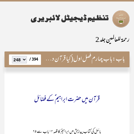
رحمۃ للعالمین جلد 2
باب:
باب چہارم فصل اول(کیا قرآن دیگر کتبِ سماویہ سے ماخذ ہے؟)
394 /
قرآن میں حضرت ابراہیم ؑکے فضائل
بائبل کی کتاب پیدایش میں ابراہیمؑ کا قصہ ۱۲ باب سے ۲۵