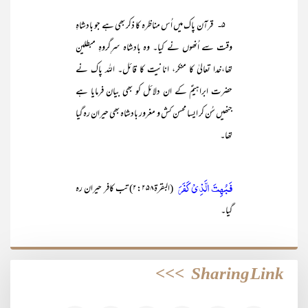
۵- قرآن پاک میں اُس مناظرہ کا ذکر بھی ہے جو بادشاہِ
وقت سے اُنھوں نے کیا۔ وہ بادشاہ سرِگروہِ مبطلین
تھا،خدا تعالیٰ کا منکر، انانیت کا قائل۔ اللہ پاک نے
حضرت ابراہیمؑ کے ان دلائل کو بھی بیان فرمایا ہے
جنھیں سُن کر ایسا محسن کش و مغرور بادشاہ بھی حیران رہ گیا
تھا۔
فَبُهِتَ الَّذِيْ كَفَرَ
(البقرۃ۲:۲۵۸) تب کافر حیران رہ
گیا۔
>>>
Sharing Link