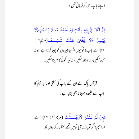
اپنے باپ آزر کو فرمائی تھی:
اِذْ قَالَ لِاَبِيْهِ يٰٓاَبَتِ لِمَ تَعْبُدُ مَا لَا يَسْمَعُ وَلَا
يُبْصِرُ وَلَا يُغْنِيْ عَنْكَ شَـيْــــــًٔــا
(مریم۱۹:
۴۲)اے باپ! تو کیوں ایسی چیزوں کو پوجا کرتا ہے جو نہ
سُن سکیں، نہ دیکھ سکیں، نہ تیرا کوئی کام بناسکیں۔
قرآن پاک نے اُن کے باپ کی سختی اور ابراہیمؑ کا
باپ سے علیحدہ ہوجانا بھی بتایا ہے:
لَىِٕنْ لَّمْ تَنْتَهِ لَاَرْجُمَـــنَّكَ
(مریم۱۹: ۴۶) اے
ابراہیم! اگر تو باز نہ آیا تو میں تجھے سنگسار کر دوں گا۔