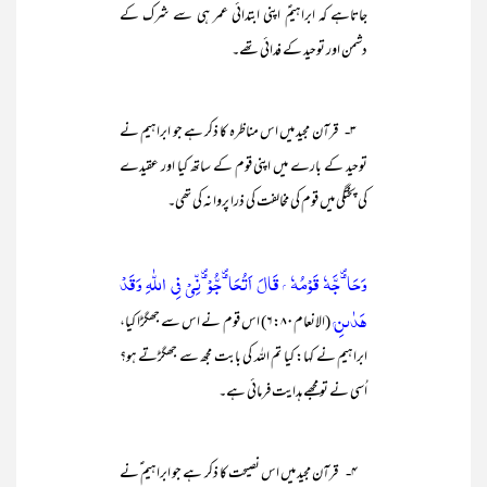
جاتاہے کہ ابراہیمؑ اپنی ابتدائی عمر ہی سے شرک کے
دشمن اور توحید کے فدائی تھے۔
۳- قرآن مجید میں اس مناظرہ کا ذکر ہے جو ابراہیم نے
توحید کے بارے میں اپنی قوم کے ساتھ کیا اور عقیدے
کی پختگی میں قوم کی مخالفت کی ذرا پروا نہ کی تھی۔
وَحَاۗجَّهٗ قَوْمُهٗ ۭ قَالَ اَتُحَاۗجُّوْۗنِّىْ فِي اللّٰهِ وَقَدْ
هَدٰىنِ ۭ
(الانعام۶:۸۰) اس قوم نے اس سے جھگڑا کیا،
ابراہیم نے کہا: کیا تم اللہ کی بابت مجھ سے جھگڑتے ہو؟
اُسی نے تو مجھے ہدایت فرمائی ہے۔
۴- قرآن مجید میں اس نصیحت کا ذکر ہے جو ابراہیم ؑنے