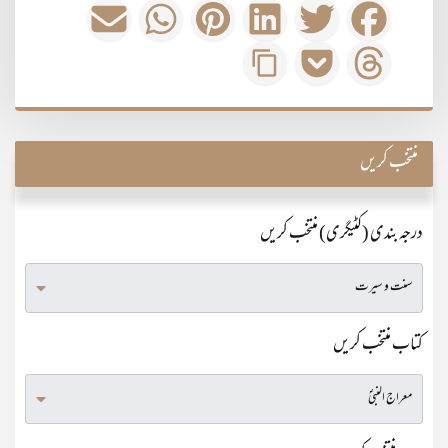
منتخب کریں
درجہ بندی (کٹیگری) منتخب کریں
کتاب منتخب کریں