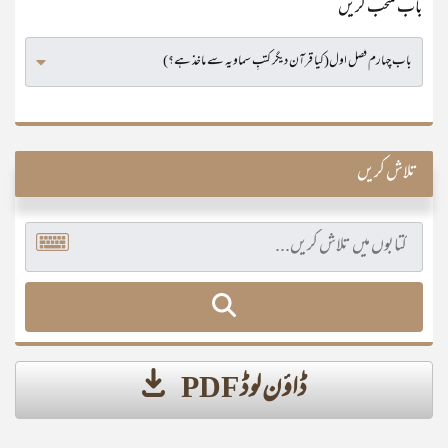
باب منتخب کریں
تلاش کریں
ڈاؤن لوڈ PDF