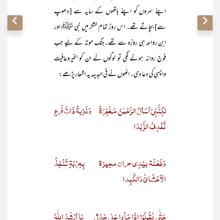
اپنے سروں کو اپنے ہاتھوں کے سایہ سے [دھوپ
سے] بچاتے تھے۔ اس روز تمام لشکر میں نبی ﷺ اور
ابن رواحہ ہی روزہ سے تھے۔جنگِ موتہ کے لیے جب
فوج روانہ ہونے لگی تو لوگوں نے ان کو بخیروعافیت
واپسی کی دعا دی۔ انھوں نے فی البدیہہ یہ اشعار پڑھے:
لٰکِنَّنِیْ اَسَألُ الرَّحْمٰنَ مَـغْفِرَۃً
وَضَرْبۃً ذَاتَ فَرعٍ
تَفْدِفُ الزَّبَدَا
وَطَعْنَۃ بیْدِی حران مجھزۃ
بِحِرْبَۃٍ تَنْفِذُ
الْاَحْشَائَ وَالکَبِدا
حَتّٰی یَقُولُوْا اِذَا مَرُّوا عَلٰی جَدَثِی
یَا اَرْشَدَ اللّٰہُ