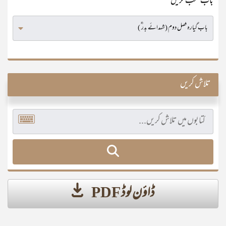
باب منتخب کریں
تلاش کریں
ڈاؤن لوڈ PDF