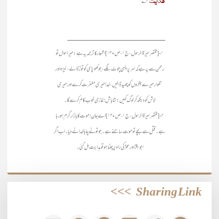
ھُدیت
۲؎
_________________________
۱- [مختصر سیرۃ الرسول، ج۱، ص۱۴۷] اشعار کا ترجمہ یہ ہے: میرا سوال تو
رحمن سے یہ ہے کہ سرپر ایسی چوٹ لگے، جو کھوپڑی کو توڑ ڈالے، نیزہ اور
تلوار میرے جگروں کو چھید ڈالیں، خدا میری مغفرت کرے اور میری
لاش کو دیکھ کر لوگ کہیں: شاباش! غازی خوب کام کرے گا۔
۲- [مختصر سیرۃ الرسول، ج۱، ص۱۴۷] اے جان! موت کا بازار گرم ہورہا
ہے۔ قتل سے بچے تو موت سامنے ہے۔ جو تو نے چاہا خدا نے دیا۔ اب اگر
ابوبکرؓ اور عمرؓ کی راہ پر چلنا ہو تو ہدایت مل گئی۔
>>>
Sharing Link