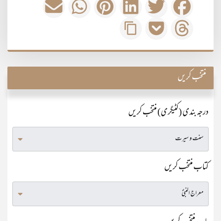
منتخب کریں
درجہ بندی (کٹیگری) منتخب کریں
کتاب منتخب کریں