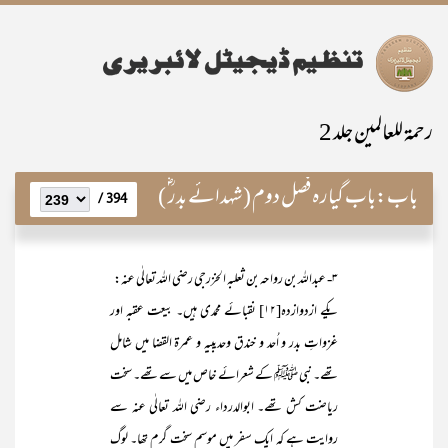
رحمۃ للعالمین جلد 2
باب:
باب گیارہ فصل دوم (شہدائے بدر ؓ )
394 /
۳- عبداللہ بن رواحہ بن ثعلبہ الخزرجی رضی اللہ تعالٰی عنہ:
یکے ازدوازدہ[۱۲] نقبائے محمدی ہیں۔ بیعت عقبہ اور
غزواتِ بدر و اُحد و خندق وحدیبیہ و عمرۃ القضا میں شامل
تھے۔ نبی ﷺ کے شعرائے خاص میں سے تھے۔ سخت
ریاضت کش تھے۔ ابوالدرداء رضی اللہ تعالٰی عنہ سے
روایت ہے کہ ایک سفر میں موسم سخت گرم تھا۔ لوگ