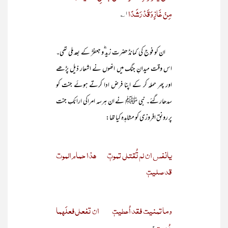
مِنْ غَازٍ وَقَدْ رَشَدًا
۱؎
ان کو فوج کی کمانڈ حضرت زید ؓو جعفرؓ کے بعد ملی تھی۔
اس وقت میدانِ جنگ میں انھوں نے اشعار ذیل پڑھے
اور پھر حملہ کر کے اپنا فرض ادا کرتے ہوئے جنت کو
سدھارگئے۔ نبی ﷺ نے ان ہرسہ امراکی ارائکِ جنت
پر رونق افروزی کو مشاہدہ کیا تھا:
یانفس ان لم تُقتلی تموتٖ
ھذا حمام الموت
قد صلیتٖ
وما تمنیت فقد اُعطیتٖ
ان تفعلی فعلَھما