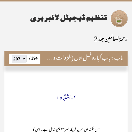
رحمۃ للعالمین جلد 2
باب:
باب گیارہ فصل اول (غزوات و سرایا)
394 /
۲- اشتباہ:
اس نقشہ میں سریہ قریظہ نمبر۳۳ بھی شامل ہے۔ اس کا