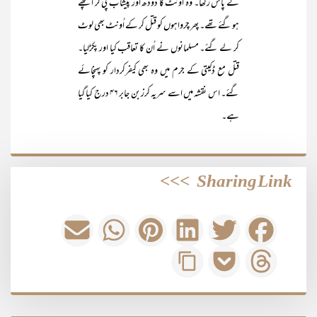
کے پاس رکھا۔ وہ اُونٹ کا دودھ اور پیشاب پی کر اچھے
ہو گئے تھے۔ پھر چرواہوں کو قتل کر کے اُونٹ بھی لوٹ
کر لے گئے۔ مسلمانوں نے اُن کا تعاقب کیا اور پکڑلیا۔
قتل مع ڈکیتی کے جرم میں وہ بھی کیفرکردار کو پہنچائے
گئے۔ اس نقشہ میں اسے سریہ کرز بن جابر ۴۶ درج کیا گیا
ہے۔
>>>
Sharing Link