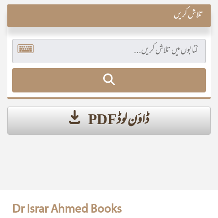
تلاش کریں
ڈاؤن لوڈ PDF
Dr Israr Ahmed Books