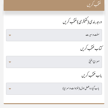
منتخب کریں
درجہ بندی (کٹیگری) منتخب کریں
کتاب منتخب کریں
باب منتخب کریں