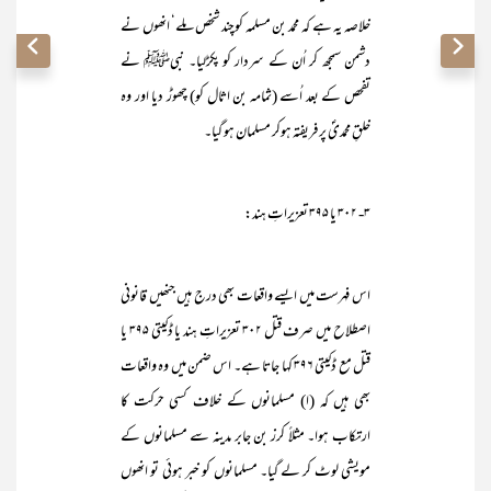
خلاصہ یہ ہے کہ محمد بن مسلمہ کوچند شخص ملے‘ انھوں نے
دشمن سمجھ کر اُن کے سردار کو پکڑلیا۔ نبیﷺ نے
تفحص کے بعد اُسے (ثمامہ بن اثال کو) چھوڑ دیا اور وہ
خلقِ محمدیؐ پر فریفتہ ہوکر مسلمان ہو گیا۔
۳- ۳۰۲ یا ۳۹۵ تعزیراتِ ہند:
اس فہرست میں ایسے واقعات بھی درج ہیں جنھیں قانونی
اصطلاح میں صرف قتل ۳۰۲ تعزیراتِ ہند یا ڈکیتی ۳۹۵ یا
قتل مع ڈکیتی ۳۹۶ کہا جاتا ہے۔ اس ضمن میں وہ واقعات
بھی ہیں کہ (ا) مسلمانوں کے خلاف کسی حرکت کا
ارتکاب ہوا۔ مثلاً کرز بن جابر مدینہ سے مسلمانوں کے
مویشی لوٹ کر لے گیا۔ مسلمانوں کو خبر ہوئی تو انھوں