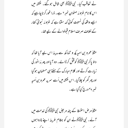
نے تعاقب کیا۔ نبیﷺ بھی شامل ہوگئے۔ نقشہ میں
اس کا نام غزوئہ صفوان نمبر۶ ہے۔ ذرا غور کرنا چاہیے کہ
ایسے واقعہ کی نسبت کوئی کہہ سکتا ہے کہ غزوئہ نبویؐ کفار
کے خلاف صرف اسلام قبولوانے کے لیے تھا۔
مثلاً عمرو بن امیہ یکہ و تنہا مکہ سے مدینہ اس لیے آیا تھا کہ
داؤ پاکر نبیﷺ کو قتل کر ڈالے۔ وہ آیا اور چہرئہ انور کی
زیارت کرتے اور کلامِ مبارک کے سنتے ہی مسلمان ہو گیا
اور پھر گھر کو چلا گیا۔ اس نقشہ میں اُسے سریہ عمرو بن اُمیہ
نمبر۴۷ درج کیا گیا ہے۔
مثلاً مرض استسقا کے چند مریض نبیﷺ کی خدمت میں
آئے۔ نبیﷺنے ان کو بمقام عُرینہ اپنے چرواہوں