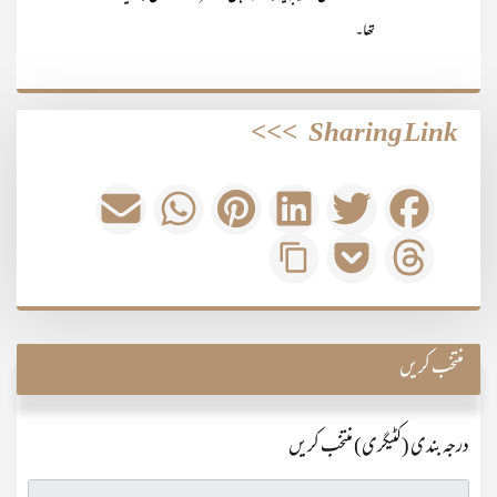
تھا۔
>>>
Sharing Link
منتخب کریں
درجہ بندی (کٹیگری) منتخب کریں