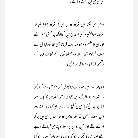
خبری ہی میں آکر نہ دبالے۔
دوم اسی نقشہ میں غزوہ دوان نمبر۴‘ غزوہ بواط نمبر۵‘
غزوئہ ذوالعشیرہ نمبر۷ درج ہیں‘ حالانکہ یہ محض سفر تھے
اور ان کا مقصود وعظ و ہدایت فرمانا بھی تھا اور قبائل سے
معاہدہ کر لینا بھی‘ تاکہ وہ مسلمانوں کے خلاف اُن کے
دشمن قریش سے اتحادنہ کرلیں۔
اسی فہرست میں سریہ دومۃ الجندل نمبر۴۲ بھی ہے‘ حالانکہ
یہ حضرت عبدالرحمن بن عوف رضی اللہ عنہ کا ایک سفر
تھا‘ جو عیسائی آبادی کی تبلیغ کے لیے بھیجا گیا تھا۔ حضرت
ابن عوف رضی اللہ عنہ خاص دومۃ الجندل ہی میں جاکر
اُترے تھے اور تین روز برابر وعظ و پند ہی فرماتے رہے
تھے اور اس کا نتیجہ یہ ہوا کہ وہاں کا سردار مسلمان ہو گیا