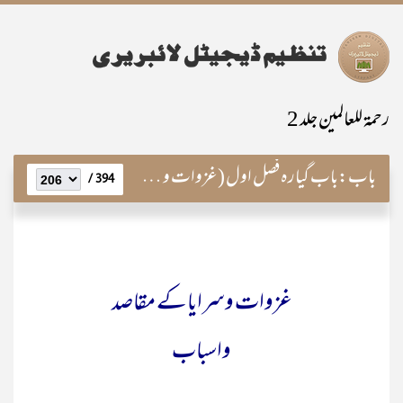
رحمۃ للعالمین جلد 2
باب:
باب گیارہ فصل اول (غزوات و سرایا)
394 /
غزوات وسرایا کے مقاصد
واسباب