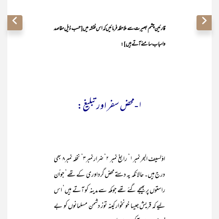
قارئین چشم بصیرت سے ملاحظہ فرمائیں کہ اس نقشہ میں [حسب ذیل مقاصد
واسباب سامنے آتے ہیں]:
۱-محض سفر اور تبلیغ:
اوّلسیف البحرنمبر۱‘ رابغ نمبر ۲‘ ضرارنمبر۳‘ نخلہ نمبر۸ بھی
درج ہیں۔ حالانکہ یہ دستے محض گرداوری کے تھے‘ جواُن
راستوں پر بھیجے گئے تھے جومکہ سے مدینہ کو آتے ہیں‘ اس
لیے کہ قریش جیسا خونخوار کینہ توز دشمن مسلمانوں کو بے