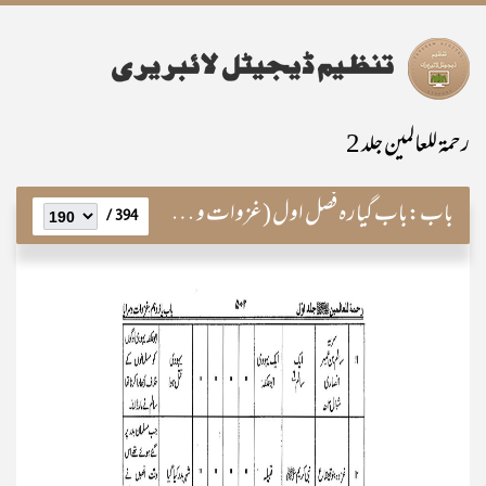
رحمۃ للعالمین جلد 2
باب:
باب گیارہ فصل اول (غزوات و سرایا)
394 /