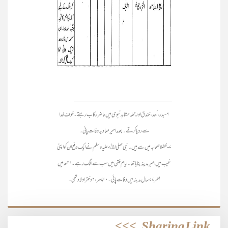
________________________
۶- بدر، اُحد، خندق اور جملہ مشاہد نبوی میں حاضر رکاب رہتے۔ خوف خدا
سے رویا کرتے۔ بعہد امیر معاویہ وفات پائی۔
۷- فضلا صحابہ میں سے ہیں۔ نبی صلی اﷲ علیہ وسلم نے ایک دفع ان کو اپنی
غیب میں امیر مدینہ بنایا تھا۔ ایام فتن میں سب سے الگ رہے۔ ۴۱ھ میں
بعمر ۷۷سال مدینہ میں وفات پائی۔ ۱۰ پسر،۶دختر اولاد تھی۔
>>>
Sharing Link