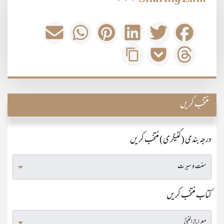
منتخب کریں
درجہ بندی (کٹیگری) منتخب کریں
کتاب منتخب کریں