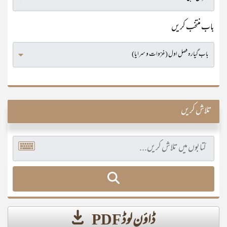
باب منتخب کریں
تلاش کریں
ڈاؤن لوڈ PDF