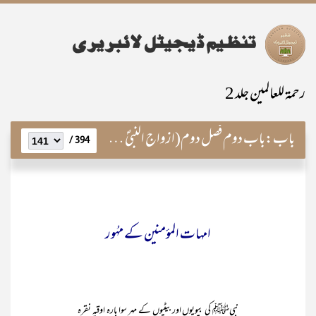
رحمۃ للعالمین جلد 2
باب:
باب دوم فصل دوم(ازواج النبیؐ کے فضائل اور ان کانسب)
394 /
امہات المؤمنین کے مہُور
نبیﷺ کی بیویوں اور بیٹیوں کے مہر سوا بارہ اوقیہ نقرہ