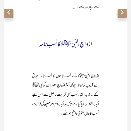
سے زیادہ نہ تھے۔۱؎
ازواج النبیﷺ کا نسب نامہ
ازواج النبیﷺ کے نسب ناموں کا نسب نامہ نبویؐ
سے قریب ترہونا: چونکہ اکثر ازواجِ مطہرات کو نبیﷺ
کے ساتھ بہ اعتبار نسب بھی قرابت حاصل ہے اس لیے
ایک نقشہ بنا دیا گیا ہے تاکہ ہر ایک اُم المومنین کی قرابت
نسب کا حال بخوبی واضح ہو سکے۔