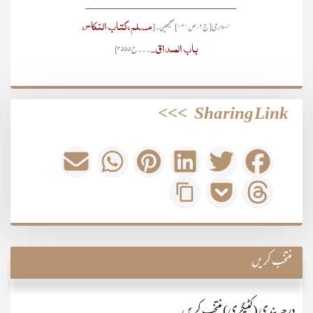
___________________________
مسلم، کتاب النکاح،
۱- دارمی [ج۲،ص۱۴۱]صحیحین۔[
باب الصداق۔
۔۔۔ح۳۵۵۵]
>>>
Sharing Link
منتخب کریں
درجہ بندی (کٹیگری) منتخب کریں