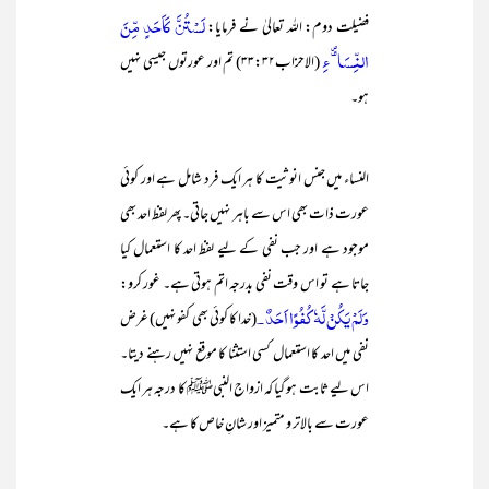
لَسْتُنَّ كَاَحَدٍ مِّنَ
فضیلت دوم: اللہ تعالیٰ نے فرمایا:
النِّسَاۗءِ
(الاحزاب۳۳:۳۲) تم اور عورتوں جیسی نہیں
ہو۔
النساء میں جنس انوثیت کا ہر ایک فرد شامل ہے اور کوئی
عورت ذات بھی اس سے باہر نہیں جاتی۔ پھر لفظ احد بھی
موجود ہے اور جب نفی کے لیے لفظ احد کا استعمال کیا
جاتا ہے تو اس وقت نفی بدرجہ اتم ہوتی ہے۔ غور کرو:
وَلَمْ يَكُنْ لَّهٗ كُفُوًا اَحَدٌ ۔
(خدا کا کوئی بھی کفو نہیں) غرض
نفی میں احد کا استعمال کسی استثنا کا موقع نہیں رہنے دیتا۔
اس لیے ثابت ہو گیا کہ ازواج النبیﷺ کا درجہ ہر ایک
عورت سے بالاتر و متمیز اور شانِ خاص کا ہے۔