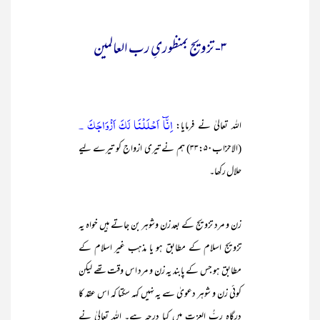
۳- تزویج بمنظوریِ رب العالمین
اِنَّآ اَحْلَلْنَا لَكَ اَزْوَاجَكَ ۔
اللہ تعالیٰ نے فرمایا:
(الاحزاب۳۳:۵۰) ہم نے تیری ازواج کو تیرے لیے
حلال رکھا۔
زن و مرد تزویج کے بعد زن وشوہر بن جاتے ہیں خواہ یہ
تزویج اسلام کے مطابق ہو یا مذہب غیر اسلام کے
مطابق ہو جس کے پابند یہ زن و مرد اس وقت تھے لیکن
کوئی زن و شوہر دعویٰ سے یہ نہیں کہہ سکتا کہ اس عقد کا
درگاہ ربُّ العزت میں کیا درجہ ہے۔ اللہ تعالیٰ نے