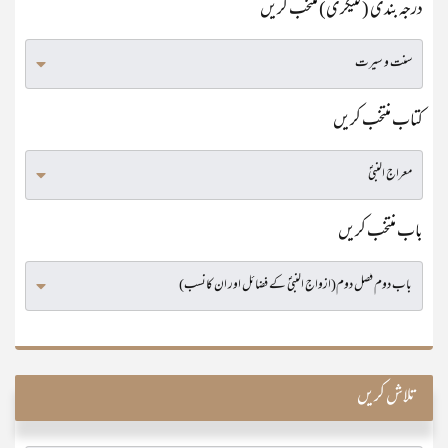
درجہ بندی (کٹیگری) منتخب کریں
کتاب منتخب کریں
باب منتخب کریں
تلاش کریں