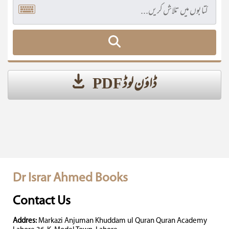
ڈاؤن لوڈ PDF
Dr Israr Ahmed Books
Contact Us
Addres:
Markazi Anjuman Khuddam ul Quran Quran Academy