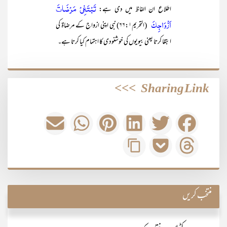
تَبْتَغِيْ مَرْضَاتَ
اطلاع ان الفاظ میں دی ہے:
اَزْوَاجِكَ
(التحریم۶۶:۱) نبی اپنی ازواج کے مرضاۃ کی
ابتغا کرتا یعنی بیویوں کی خوشنودی کا اہتمام کیا کرتا ہے۔
>>>
Sharing Link
منتخب کریں