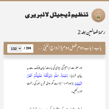
رحمۃ للعالمین جلد 2
باب:
باب دوم فصل دوم(ازواج النبیؐ کے فضائل اور ان کانسب)
394 /
اور حضرت ابراہیم ؑکی بیوی کی بابت زبان ملائک سے یہ
رَحْمَتُ اللّٰهِ وَبَرَكٰتُهٗ عَلَيْكُمْ اَهْلَ
بیان فرمایا:
الْبَيْتِ
(ہود۱۱:۷۳) اے گھر والی تم پر اللہ کی رحمت
اور برکتیں۔