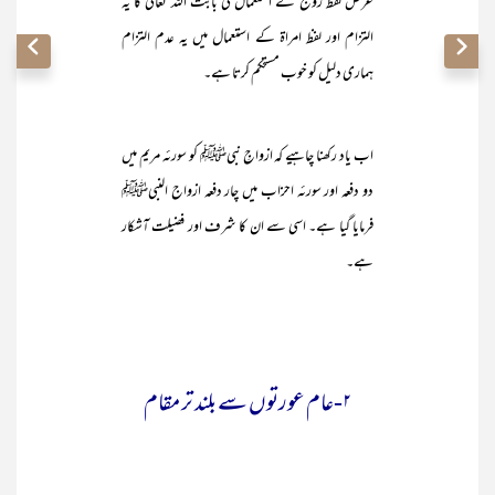
غرض لفظ زوج کے استعمال کی بابت اللہ تعالیٰ کا یہ
التزام اور لفظ امراۃ کے استعمال میں یہ عدم التزام
ہماری دلیل کو خوب مستحکم کرتا ہے۔
اب یاد رکھنا چاہیے کہ ازواجِ نبیﷺ کو سورئہ مریم میں
دو دفعہ اور سورئہ احزاب میں چار دفعہ ازواج النبیﷺ
فرمایا گیا ہے۔ اسی سے ان کا شرف اور فضیلت آشکار
ہے۔
۲-عام عورتوں سے بلند تر مقام