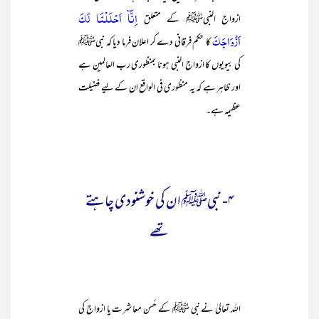
اِنَّآ اَحْلَلْنَا لَكَ
ازواج النبیﷺ کے متعلق
اَزْوَاجَكَ
کا حکم فرقانی دے کر اعلان فرما دیا کہ نبیﷺ
کی بیویوں کا ازواج النبی ہونا بمنظوری رب العالمین ہے
اور ظاہر ہے کہ یہ منظوری فی الواقع ان کے لیے فضیلت
عظیمہ ہے۔
۴- نبیﷺ ان کی خوشنودی چاہتے
تھے
اللہ تعالیٰ نے نبی ﷺ کے حُسن معاشرت یا ازواج کی