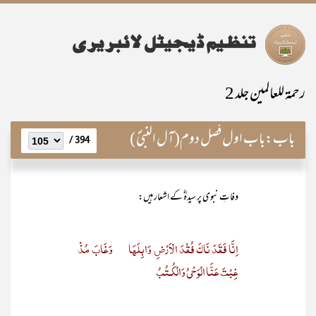
رحمۃ للعالمین جلد 2
باب:
باب اول فصل دوم(آل النبیؐ )
394 /
وفاتِ نبوی پر سیدہؓ کے اشعار ہیں:
اِنَّا فَقَدْ نَاکَ فُقْدَ الْاَرْضِ وَابِلَھَا وَغَابَ مُذْ
غِبْتَ عَنَّا الْوَحْیُ وَالْکُـتُبُ