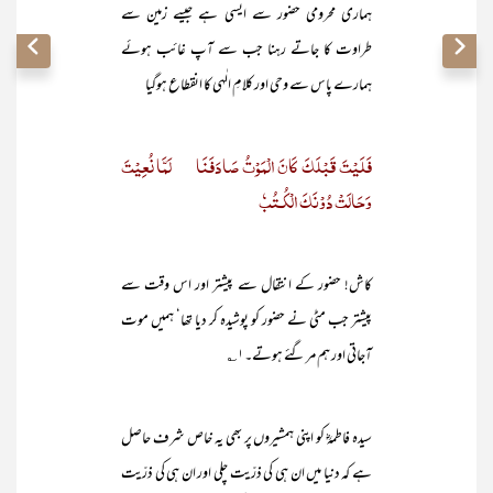
ہماری محرومی حضور سے ایسی ہے جیسے زمین سے
طراوت کا جاتے رہنا جب سے آپ غائب ہوئے
ہمارے پاس سے وحی اور کلامِ الٰہی کا انقطاع ہوگیا
فَلَیْتَ قَبْلَکَ کَانَ الْمَوْتُ صَادَفَنَا لَمَّا نُعِیْتَ
وَحَالَتْ دُوْنَکَ الْکُـتُبٗ
کاش! حضور کے انتقال سے پیشتر اور اس وقت سے
پیشتر جب مٹی نے حضور کو پوشیدہ کر دیا تھا‘ ہمیں موت
آجاتی اور ہم مر گئے ہوتے۔۱؎
سیدہ فاطمہؓ کو اپنی ہمشیروں پر بھی یہ خاص شرف حاصل
ہے کہ دنیا میں ان ہی کی ذرّیت چلی اور ان ہی کی ذرّیت