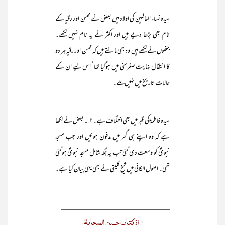
سیدہ نساء العالمین کی اولاد میں بعض نے محسن اور رقیہ کے
نام بھی بڑھا دیے ہیں اور اکثر نے یہ نام نہیں لکھے۔
جنھوں نے لکھے ہیں وہ بھی مانتے ہیں کہ محسن اور رقیہ ہر دو
کا انتقال نہایت صغرسنی میں ہوگیا تھا‘ اس لیے ان کے
حالات تاریخ میں نہیں ملے۔
سیدہ فاطمہؓ کی قبر میں بھی اختلاف ہے۔۲؎ بعض نے لکھا
ہے کہ وہ اپنے ہی گھر میں مدفون ہوئیں اور جب مسجد
نبویؐ کو وسعت دی گئی تب یہ جگہ شامل مسجد نبویؐ ہوگئی
تھی۔ اصول الکافی میں شیخ کلینی نے بھی یہی بیان کیا ہے۔
___________________________
از کتاب حسن الصحابۃ
۱-
۔