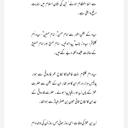
سے ائمۃ العظام ہوئے‘ جن کی شان اسلام میں نہایت
ارفع و اعلیٰ ہے۔
سیدہ کے بطنِ اطہر سے امام حسن ؓ، امام حسین ؓ، سیدہ اُم
کلثومؓ، سیدہ زینب ؓ پیداہوئیں۔ امام حسنؓ اور امام حسینؓ
کے حالات علیحدہ لکھ دیے گئے ہیں۔
سیدہ امّ کلثوم بنت فاطمہؓ کا نکاح عمر فاروقؓ سے ہوا۔
چالیس ہزار درہم ان کا مہر تھا۔ ان کے بطن سے حضرت
عمرؓ کے ہاں زید اور رقیہؓ پیدا ہوئے۔ حضرت فاروقؓ کے
بعد ان کا نکاح ثانی عون بن جعفرطیارؓ سے ہوا تھا۔
زید بن عمرؓ کی وفات اسی روز ہوئی جس روز اُن کی والدہ ام