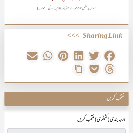
۲- اس پر مکمل بحث میرے سفرنامۂ حجاز میں ملے گی۔ [مؤلف]
>>>
Sharing Link
منتخب کریں
درجہ بندی (کٹیگری) منتخب کریں