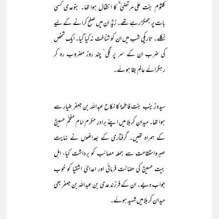
کلثوم بنت علی مرتضیٰ ؓ کا انتقال ہوا تھا۔ بنوعدی کسی
بات پر جھگڑ رہے تھے۔ زیدؓ ان میں صلح کرانے کے لیے
نکلے۔ تاریکی شب میں ان کو شناخت نہ کیا گیا۔ ایک شخص
کی ضرب ان کے سر پر لگی‘ چند روز مضروب رہ کر
رہگرائے عالمِ بقا ہوئے۔
سیدہ زینب بنت فاطمہؓ کا نکاح عبداللہ بن جعفر طیار سے
ہوا تھا۔ میدانِ کربلا میں اپنے برادرِ مکرم امام مفخّم حسینؓ
کے ہمراہ تھیں۔ گرفتاری کے بعدانھوں نے نہایت
صبرواستقامت سے جملہ مصائب کو برداشت کیا، اہل
بیت حسینؓ کی حضانت فرمائی اور اعدائِ اشقیا کو خوب
جواب دیے۔ ان کے فرزند عدی بن عبداللہ بن جعفر بھی
میدانِ کربلا میں شہید ہوئے۔