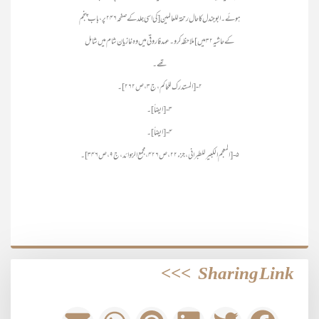
ہوئے۔ ابوجندل کا حال رحمۃ للعالمین [کی اسی جلد کے صفحہ۲۴۶ پر، باب پنجم
کے حاشیہ۳۲میں] ملاحظہ کرو۔ عہد فاروقی میں وہ غازیان شام میں شامل
تھے۔
۲- [المستدرک للحاکم، ج۳، ص۲۶۲]۔
۳- [ایضاً]۔
۴- [ایضاً]۔
۵- [المعجم الکبیر للطبرانی، جزء۲۲، ص۴۲۶، مجمع الزوائد، ج۹، ص۳۴۶]۔
>>>
Sharing Link