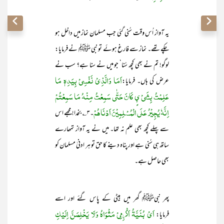
یہ آواز اُس وقت سُنی گئی جب مسلمان نماز میں داخل ہو
چکے تھے۔ نماز سے فارغ ہوئے تو نبی ﷺ نے فرمایا:
لوگو! تم نے بھی کچھ سُنا‘ جو میں نے سنا ہے؟ سب نے
اَمَا وَالَّذِیْ نَفْسِیْ بِیَدِہٖ مَا
عرض کی ہاں۔ فرمایا:
عَلِمْتُ بِشَیْ ئٍ کَانَ حَتّٰی سَمِعْتُ مِنْہُ مَا سَمِعْتُمْ
اِنَّہٗ یُجِیْرُ عَلَی الْمُسْلِمِیْنَ اَدْنَاھُمْ
۔۳؎ بخدا! مجھے اس
سے پہلے کچھ بھی علم نہ تھا۔ میں نے یہ آواز تمھارے
ساتھ ہی سُنی ہے اور پناہ دینے کا حق تو ہر ادنیٰ مسلمان کو
بھی حاصل ہے۔
پھر نبیﷺ گھر میں بیٹی کے پاس گئے اور اسے
اَیْ بُنَیَّۃُ اَکْرِمِیْ مَثْوَاہُ وَلَا یَخْلِصَنَّ اِلَیْکِ
فرمایا: