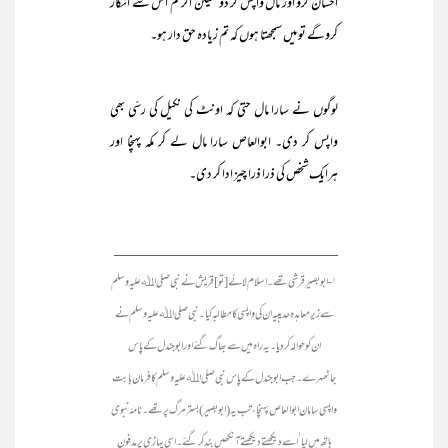
احسان کرو اور مال واپس کر دو‘ لیکن اگر تم اس سے انکار
کروگے تو میں سمجھتا ہوں کہ تم زیادہ حق دار ہو۔
لوگوں نے سارا مال حتیٰ کہ اونٹ کی نکیل کی رسّی بھی
واپس کر دی۔ ابوالعاص سارا مال لے کر مکہ پہنچا اور
ہرایک شخص کی ذرا ذرا چیز ادا کر دی۔
____________________________
۱- ابو بصیر قرشی تھے۔ اسلام لائے [تو] قریش نے نبی صلی اﷲ علیہ وسلم
سے زیر معاہدہ حدیبیہ ان کی واپسی کا مطالبہ کیا۔ نبی صلی اﷲ علیہ وسلم نے
ان کو حوالہ کردیا۔ یہ راہ میں سے بھاگ گئے اور ابوجندل کے پاس
جاٹھہرے۔ جب ابوجندل کے پاس نبی صلی اﷲ علیہ وسلم کا فرمان بابت
واپسی سامان ابوالعاص پہنچا، تب یہ (ابوبصیر) بستر مرگ پر تھے۔ نامۂ نبوی
ہاتھ میں لیا‘ اسے دیکھتے دیکھتے آنکھیں بند کرگئے۔ اسی پہاڑی پر مدفون