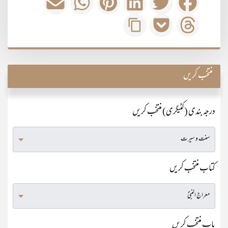
منتخب کریں
درجہ بندی (کٹیگری) منتخب کریں
کتاب منتخب کریں
باب منتخب کریں