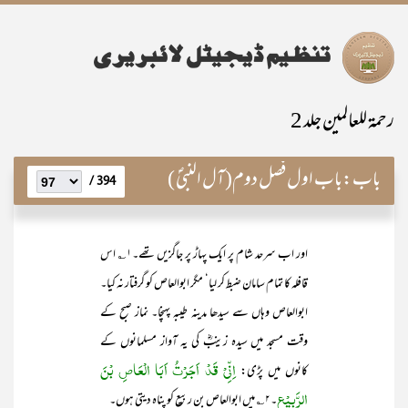
رحمۃ للعالمین جلد 2
باب:
باب اول فصل دوم(آل النبیؐ )
394 /
اور اب سرحد شام پر ایک پہاڑ پر جاگزیں تھے۔۱؎ اس
قافلہ کا تمام سامان ضبط کر لیا‘ مگر ابوالعاص کو گرفتار نہ کیا۔
ابوالعاص وہاں سے سیدھا مدینہ طیبہ پہنچا۔ نماز صبح کے
وقت مسجد میں سیدہ زینبؓ کی یہ آواز مسلمانوں کے
اِنِّیْ قَدْ اَجَرْتُ اَبَا الْعَاصِ بْنَ
کانوں میں پڑی:
الرَّبِیْعِ
۔۲؎ میں ابوالعاص بن ربیع کو پناہ دیتی ہوں۔