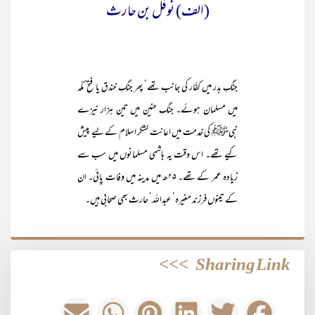
(الف) نوفل بن حارث
جنگِ بدر میں کفّار کی جانب تھے‘ پھر جنگِ خندق یا فتحِ مکّہ
میں مسلمان ہوئے۔ جنگِ حنین میں تین ہزار نیزے
نبیﷺ کی خدمت میں اعانت لشکر اسلام کے لیے پیش
کیے تھے۔ اس وقت یہ ہاشمی مسلمانوں میں سب سے
زیادہ عمر کے تھے۔ ۲۵ھ میں مدینہ میں وفات پائی۔ ان
کے تینوں فرزند مغیرہ‘ عبداللہ‘ حارث بھی صحابی ہیں۔
>>>
Sharing Link