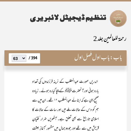
رحمۃ للعالمین جلد 2
باب:
باب اول فصل اول
394 /
اندریں صورت عبدالمطلب کے نرینہ فرزندوں کی تعداد
بارہ ہوئی اور آنحضرتﷺ کے چچا گیارہ ہوئے۔ زیادہ
صحیح یہی ہے کہ ابنائے عبدالمطّلب ۱۲ تھے۔ ان میں سے
ہم کو دس کے حالات ملے ہیں اور سات کے حالات کا
اسلامی تاریخ سے بھی تعلق ہے۔ آٹھویں ضرار‘ فتیانِ
قریش میں سے تھے اور جودو جمال میں مشہور‘آغازِ بعثت