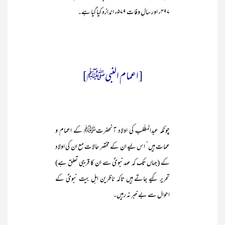
۴۹۷ء اور سالِ وفات ۵۷۹ء اندازہ کیا گیا ہے۔
[اعمام النبیﷺ]
چونکہ عبدالمطّلب کی اولاد آنحضرتﷺ کے اعمام و
عمات ہیں‘ اس لیے ان کے مختصر حالات مع ان کی اولاد
کے (جہاں تک کہ عہدنبویؐ سے ان کا قریبی تعلق ہے)
تحریر کیے جاتے ہیں تاکہ ناظرین اہل بیت نبویؐ کے
احوال سے بے خبر نہ رہیں۔