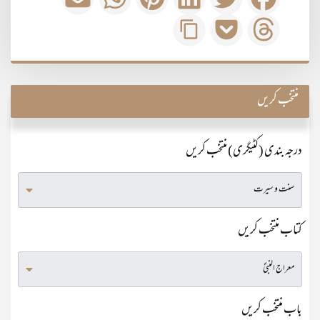
منتخب کریں
درجہ بندی (کٹیگری) منتخب کریں
کتاب منتخب کریں
باب منتخب کریں