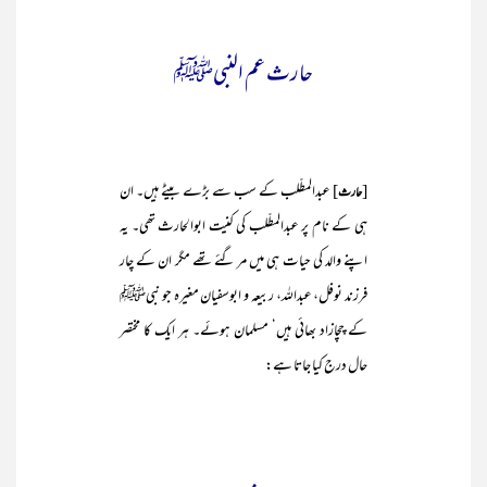
حارث عم النبیﷺ
[
] عبدالمطّلب کے سب سے بڑے بیٹے ہیں۔ ان
حارث
ہی کے نام پر عبدالمطّلب کی کنیت ابوالحارث تھی۔ یہ
اپنے والد کی حیات ہی میں مر گئے تھے مگر ان کے چار
فرزند نوفل، عبداللہ، ربیعہ و ابوسفیان مغیرہ جو نبیﷺ
کے چچازاد بھائی ہیں‘ مسلمان ہوئے۔ ہر ایک کا مختصر
حال درج کیا جاتا ہے: