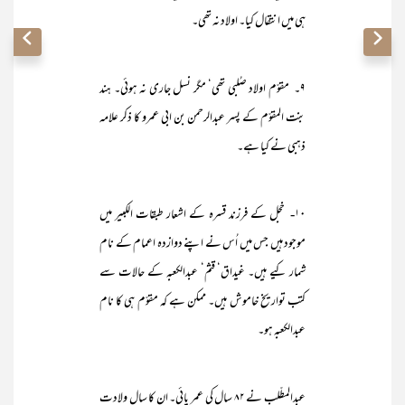
ہی میں انتقال کیا۔ اولاد نہ تھی۔
۹۔ مقوّم اولاد صُلبی تھی‘ مگر نسل جاری نہ ہوئی۔ ہند
بنت المقوّم کے پسر عبدالرحمن بن ابی عمرو کا ذکر علامہ
ذہبی نے کیا ہے۔
۱۰- خجل کے فرزند قسرہ کے اشعار طبقات الکبیر میں
موجود ہیں جس میں اُس نے اپنے دوازدہ اعمام کے نام
شمار کیے ہیں۔ غیداق‘ قثم‘ عبدالکعبہ کے حالات سے
کتب تواریخ خاموش ہیں۔ ممکن ہے کہ مقوّم ہی کا نام
عبدالکعبہ ہو۔
عبدالمطّلب نے ۸۲ سال کی عمر پائی۔ ان کا سالِ ولادت