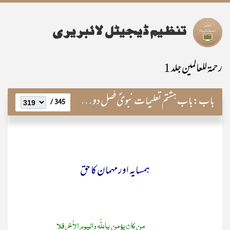
رحمۃ للعالمین جلد 1
باب:
باب ہشتم تعلیمات نبویؐ فصل دوم ( احادیث کے آئینے میں)
345 /
ہمسایہ اور مہمان کا حق
من کان یؤمن باللّٰہ والیوم الاٰخر فلا