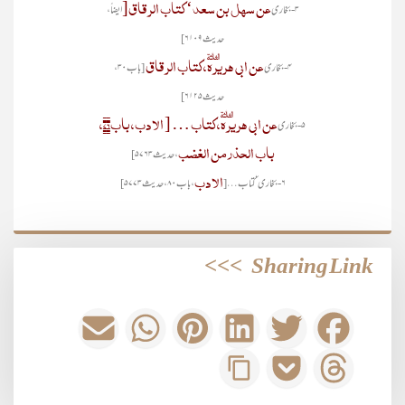
عن سہل بن سعد‘ کتاب الرقاق[
۳- بخاری
ایضاً،
حدیث ۶۱۰۹]
عن ابی ہریرہؓ، کتاب الرقاق
۴- بخاری
[باب۳۰،
حدیث ۶۱۲۵]
عن ابی ہریرہؓ، کتاب … [ الادب، باب۷۶،
۵- بخاری
باب الحذر من الغضب
، حدیث ۵۷۶۳]
الادب
۶- بخاری‘ کتاب… [
، باب ۸۰، حدیث۵۷۷۳]
>>>
Sharing Link