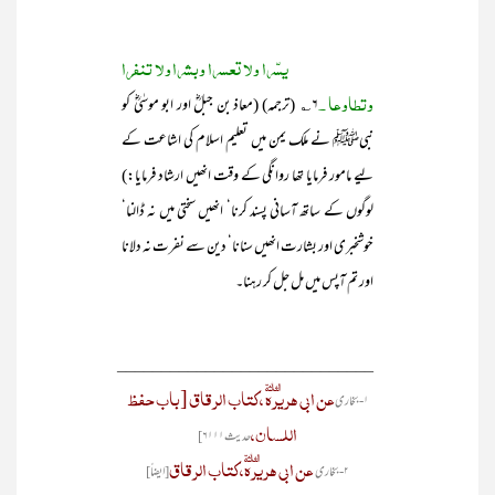
یسّرا ولا تعسرا وبشرا ولا تنفرا
وتطاوعا ۔
۶؎ (ترجمہ) (معاذ بن جبلؓ اور ابو موسٰیؓ کو
نبیﷺ نے ملک یمن میں تعلیم اسلام کی اشاعت کے
لیے مامور فرمایا تھا روانگی کے وقت انھیں ارشاد فرمایا:)
لوگوں کے ساتھ آسانی پسند کرنا‘ انھیں سختی میں نہ ڈالنا‘
خوشخبری اور بشارت انھیں سنانا‘ دین سے نفرت نہ دلانا
اور تم آپس میں مل جل کر رہنا۔
_____________________________
عن ابی ہریرہؓ ، کتاب الرقاق [باب حفظ
۱- بخاری
اللسان،
حدیث ۶۱۱۱]
عن ابی ہریرہؓ، کتاب الرقاق
۲- بخاری
[ایضاً]