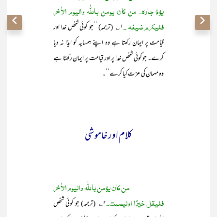
یؤذ جارہ۔ من کان یومن باللّٰہ والیوم الاٰخر
فلیکرم ضیفہ ۔
۱؎ (ترجمہ) ’’جو کوئی شخص خدا اور
قیامت پر ایمان رکھتا ہے وہ اپنے ہمسایہ کو ایذا نہ دیا
کرے۔ جو کوئی شخص خدا پر اور قیامت پر ایمان رکھتا ہے
وہ مہمان کی عزت کیا کرے‘‘۔
کلام اور خاموشی
من کان یؤمن باللّٰہ والیوم الاٰخر
فلیقل خیرًا اولیصمت۔
۲؎ (ترجمہ) جو کوئی شخص