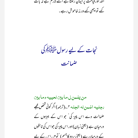
اللہ اور قیامت پر ایمان رکھتا ہے اسے لازم ہے کہ بات
کہے تو اچھی کہے ورنہ خاموش رہے۔
نجات کے لیے رسولﷺ کی
ضمانت
من یضمن لی ما بین لحییہ وما بین
رجلیہ اضمن لہ الجنہ
۳؎(ترجمہ) اگر کوئی شخص مجھے
ضمانت دے اس چیز کی‘ جو اس کے جبڑوں کے
درمیان ہے (یعنی زبان) اور اس چیز کی جو اس کی ٹانگوں
کے درمیان ہے (یعنی پردہ کاجسم)‘ تو میں اس کے لیے