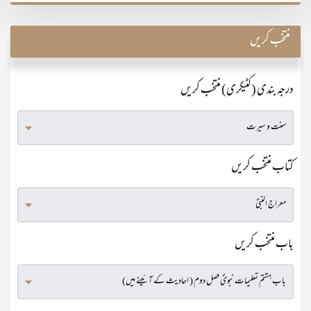
منتخب کریں
درجہ بندی (کٹیگری) منتخب کریں
کتاب منتخب کریں
باب منتخب کریں