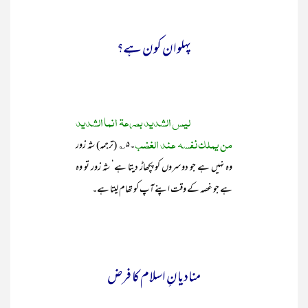
پہلوان کون ہے؟
لیس الشدید بصرعۃ انما الشدید
من یملک نفسہ عند الغضب
۔۵؎ (ترجمہ) شہ زور
وہ نہیں ہے جو دوسروں کو پچھاڑ دیتا ہے‘ شہ زور تو وہ
ہے جو غصہ کے وقت اپنے آپ کو تھام لیتا ہے۔
منادیانِ اسلام کا فرض