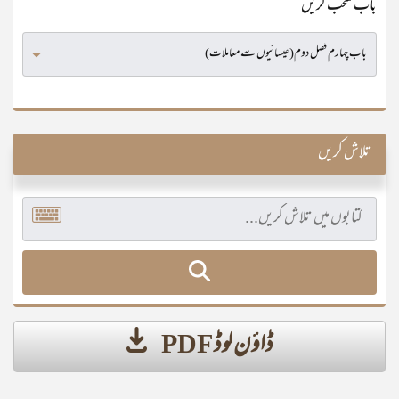
باب منتخب کریں
تلاش کریں
ڈاؤن لوڈ PDF