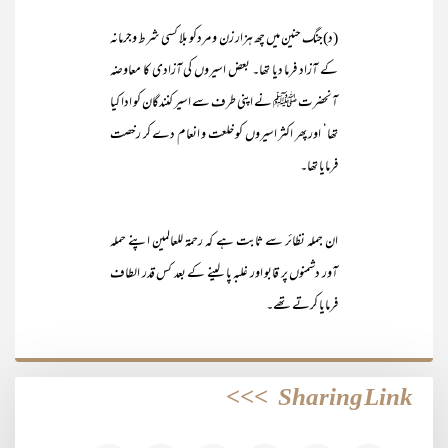
(د)جنگ حنین میں چھ ہزار زن و مردکو بلا کسی شرط وجرمانہ
کے آزاد فرما دیا تھا۔ بعض اسیروں کی آزادی کا معاوضہ
آنحضرت ﷺ نے اپنی طرف سے اسیر کنندگان کو ادا کیا
تھا‘ اور پھر اکثر اسیروں کو خلعت و انعام دے کر رخصت
فرمایا تھا۔
ان جملہ نظائر سے ثابت ہے کہ رحمۃ للعالمین اپنے حملہ
آور دشمنوں پر قابو اور غلبہ پا لینے کے بعد کس قدر الطاف
فرمایا کرتے تھے۔
>>>
Sharing Link