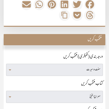
منتخب کریں
درجہ بندی (کٹیگری) منتخب کریں
کتاب منتخب کریں