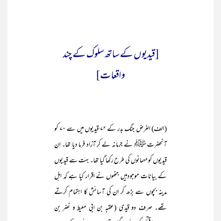
[قیدیوں کے ساتھ سلوک کے چند
واقعات]
(الف) الغرض جنگ بدر کے ۷۲ قیدیوں میں سے ۷۰ کو
آنحضرت ﷺ نے جرمانہ لے کر آزاد فرما دیا تھا۔ ان
قیدیوں کو مہمانوں کی طرح رکھا گیا تھا۔ بہت سے قیدیوں
کے بیانات موجودہیں جنھوں نے اقرار کیا ہے کہ اہل
مدینہ بچوں سے بڑھ کر ان کی آسائش کا اہتمام کرتے
تھے۔ صرف دو قیدی (عقبہ بن ابی معیط و نضر بن