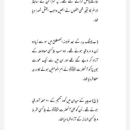
حارث)قتل کرائے گئے تھے۔ یہ سزا اُن کے سابقہ
جرائم کا نتیجہ تھی جنھوں نے انھیں واجب القتل ٹھہرا دیا
تھا۔
(ب)جنگِ بدر کے بعد غزوئہ المصطلق میں سو سے زیادہ
زن و مرد قید ہوئے تھے۔ وہ سب بلاکسی معاوضہ کے
آزاد کر دیے گئے تھے اور ان میں سے ایک عورت
جویریہؓ کو آنحضرت ﷺ نے اُم المومنین ہونے کا درجہ
عطا فرمایا تھا۔
(ج) حدیبیہ کے میدان میں کوہ تنعیم کے ۸۰ حملہ آور قید
ہوئے تھے۔ اُن کو بھی آنحضرت ﷺ نے بلاکسی شرط
و بلاکسی جرمانہ کے آزاد فرما دیا تھا۔