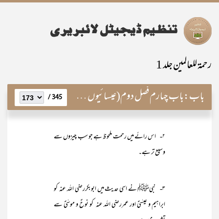
رحمۃ للعالمین جلد 1
باب:
باب چہارم فصل دوم(عیسائیوں سے معاملات)
345 /
۲- اس رائے میں رحمت ملحوظ ہے جو سب چیزوں سے
وسیع تر ہے۔
۳- نبیﷺ نے اسی حدیث میں ابوبکررضی اللہ عنہ کو
ابراہیم و عیسٰیؑ اور عمررضی اللہ عنہ کو نوحؑ و موسٰیؑ سے