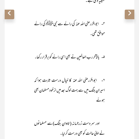
تشبیہ دی ہے۔
۴- ابوبکررضی اللہ عنہ کی رائے سے نبیﷺ کی رائے
موافق تھی۔
۵- بالآخر رب العالمین نے بھی اسی رائے کو برقرار رکھا۔
۶- ابوبکررضی اللہ عنہ کا خیال درست ثابت ہوا کہ
اسیرانِ جنگ میں سے بہت لوگ بعد میں ازخود مسلمان بھی
ہوئے
اور سردست زرجرمانہ (تاوانِ جنگ)سے مسلمانوں
نے اپنی حالت کو بھی درست کر لیا۔