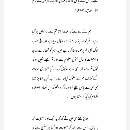
ہے۔ اس کے پاس بادشاہِ غسان کا ایک خط میرے نام
تھا۔ خط میں لکھا تھا:
’’ہم نے سنا ہے کہ تمھارا آقا تم سے ناراض ہو گیا
ہے۔ تم کو اپنے سامنے سے نکال دیا ہے اور باقی سب
لوگ بھی تم پر جور و جفا کر رہے ہیں۔ ہم کو تمھارے درجہ
و منزلت کا حال بخوبی معلوم ہے اور تم ایسے نہیں ہو کہ
کوئی تم سے ذرا بھی بے التفاتی کرے‘ یا تمھاری عزت
کے خلاف تم سے سلوک کیا جائے۔ اب تم یہ خط پڑھتے
ہی میرے پاس چلے آؤ اور آکر دیکھو کہ میں تمھارا اعزاز و
اکرام کیا کچھ کر سکتا ہوں‘‘۔
خط پڑھتے ہی میں نے کہا کہ یہ ایک اور مصیبت مجھ
پر پڑی۔ اس سے بڑھ کر مصیبت اور کیا ہو سکتی ہے کہ