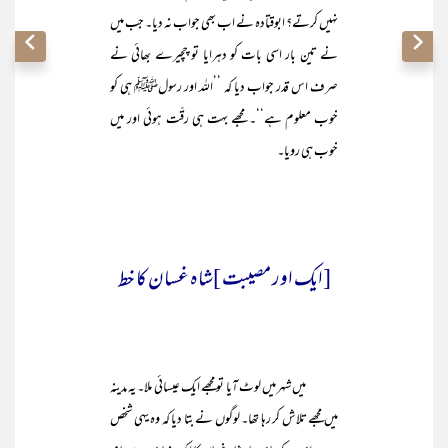
نہیں کرتے؟ ابوقتادہ نے اب بھی جواب نہ دیا۔ جب میں
نے تین بار اسی بات کو دہرایا تو چچیرے بھائی نے
صرف اس قدر جواب دیا کہ ’’اللہ اور رسولﷺ ہی کو
خوب معلوم ہے‘‘۔ مجھے بہت ہی رقّت ہوئی اور میں
خوب ہی رویا۔
[ایک اور مصیبت ]شاہ غسان کا خط
میں شہر میں لوٹ آیا تو مجھے ایک عیسائی ملا۔ یہ مدینہ
میں مجھے تلاش کر رہا تھا۔ لوگوں نے بتا دیا کہ وہ یہی شخص