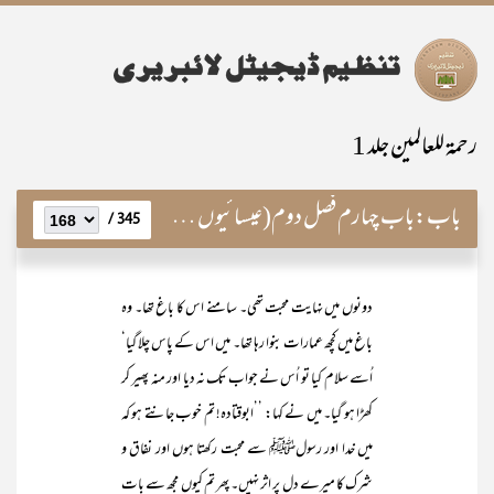
رحمۃ للعالمین جلد 1
باب:
باب چہارم فصل دوم(عیسائیوں سے معاملات)
345 /
دونوں میں نہایت محبت تھی۔ سامنے اس کا باغ تھا۔ وہ
باغ میں کچھ عمارات بنوا رہا تھا۔ میں اس کے پاس چلا گیا‘
اُسے سلام کیا تو اُس نے جواب تک نہ دیا اور منہ پھیر کر
کھڑا ہو گیا۔ میں نے کہا: ’’ابوقتادہ! تم خوب جانتے ہو کہ
میں خدا اور رسولﷺ سے محبت رکھتا ہوں اور نفاق و
شرک کا میرے دل پر اثر نہیں۔ پھر تم کیوں مجھ سے بات