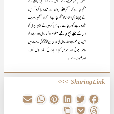
شخص آیا ہوا موجود ہے۔ اس نے کہا: نبیﷺ نے
حکم دیا ہے کہ ’’تم اپنی بیوی سے علیحدہ رہا کرو‘‘۔ میں
نے پوچھا: کیا طلاق کا حکم دیا ہے؟‘‘ کہا: ’’نہیں صرف
علیحدہ رہنے کو فرمایا ہے۔ یہ سن کر میں نے اپنی بیوی کو
اس کے میکے بھیج دیا۔ مجھے معلوم ہوا کہ ہلال اور مرارہ کو
بھی یہی حکم پہنچا تھا۔ ہلال کی بیوی نبیﷺ کی خدمت میں
حاضر ہوئی اور عرض کیا: یارسولؐ اللہ! ہلال کمزور
اورضعیف ہے اور
>>>
Sharing Link