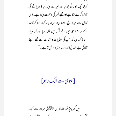
آج ایک عیسائی مجھ پر اور میرے دین پر قابو پانے کی
آرزو کرنے لگا ہے اور مجھے کفر کی دعوت دیتا ہے۔ اس
خیال سے میرا رنج و اندوہ چند درچند بڑھ گیا۔ خط کو قاصد
کے سامنے ہی میں نے آگ میں ڈال دیا اور کہہ دیا:
’’جاؤ‘ کہہ دینا کہ آپ کی عنایات و التفات سے مجھے اپنے
آقا کی بے التفاتی لاکھ درجہ بہتر و خوش تر ہے۔‘‘
[بیوی سے الگ رہو]
میں گھر پہنچا تو دیکھا کہ نبیﷺ کی طرف سے ایک