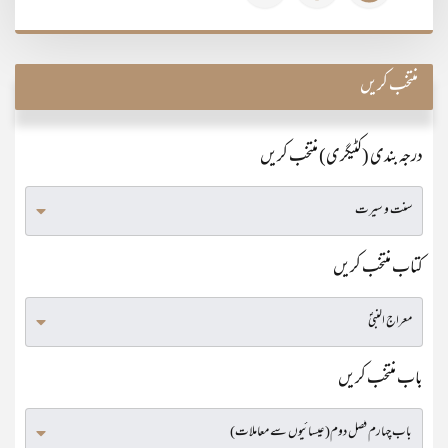
منتخب کریں
درجہ بندی (کٹیگری) منتخب کریں
کتاب منتخب کریں
باب منتخب کریں