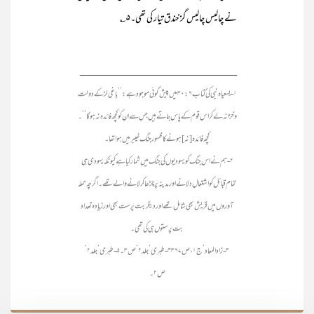
نے چالیس چالیس گز خندق تیار کی تھی۔۵؎
____________________________
۱- یسعیاہ نبی کی کتاب ۳۰:۶ میں پیش گوئی موجود ہے: ’’باغی لڑکے دولت
و خزانہ لے کر اس قوم کے پاس جاتے ہیں جس سے ان کو کچھ فائدہ نہ ہوگا‘‘۔
کچھ فائدہ [نہ] ہونے کا ظہور جنگ خیبر میں ہوا تھا۔
۲- ہم نے اس جنگ کو یہودیوں کی جنگ میں شمار کیا ہے کیونکہ یہودی ہی
تمام قبائل کو اشتعال دلانے اور مدینہ پر چڑھا کر لانے والے تھے۔ اگرچہ حملہ
آوروں میں قریش بھی شامل تھے اور دیگر بت پرست بھی اور زیادہ تعداد
بت پرستوں ہی کی تھی۔
۳- زاد المعاد‘ ج۱، ص ۳۶۷ ۴- طبری‘ جلد ۲‘ ص ۳۔ ۵- طبری‘ جلد ۲‘
ص ۲۔