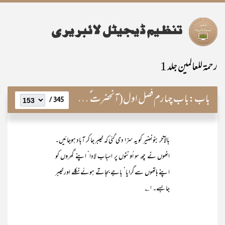
رحمۃ للعالمین جلد 1
باب:
باب چہارم فصل اول(آنحضرت ؐ کی بین الاقوامی پالیسی)
345 /
بالآخر بنونضیر کو یہ سزا دی گئی کہ خیبر جا کر آباد ہوجائیں۔
انھوں نے چھ سو اُونٹوں پر اسباب لادا‘ اپنے گھروں کو
اپنے ہاتھوں سے گرایا‘ باجے بجاتے ہوئے نکلے اور خیبر
جا بسے۔۱؎