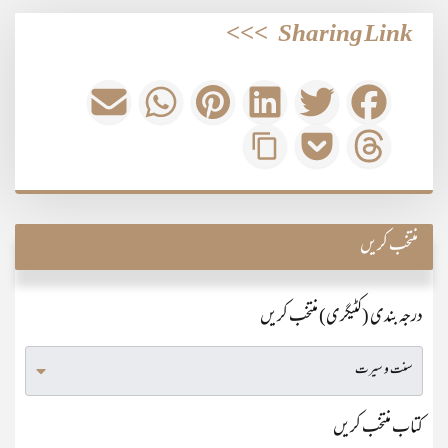
>>>
Sharing Link
منتخب کریں
درجہ بندی (کٹیگری) منتخب کریں
کتاب منتخب کریں