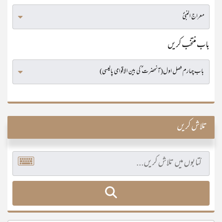
باب منتخب کریں
تلاش کریں