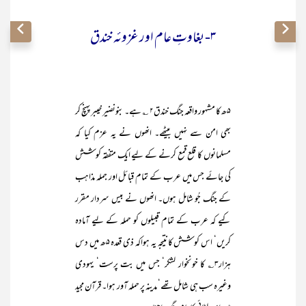
۳- بغاوتِ عام اور غزوئہ خندق
۵ھ کا مشہور واقعہ جنگ خندق۲ ؎ ہے۔ بنونضیر خیبر پہنچ کر
بھی امن سے نہیں بیٹھے۔ انھوں نے یہ عزم کیا کہ
مسلمانوں کا قلع قمع کرنے کے لیے ایک متفقہ کوشش
کی جائے جس میں عرب کے تمام قبائل اور جملہ مذاہب
کے جنگ جُو شامل ہوں۔ انھوں نے بیس سردار مقرر
کیے کہ عرب کے تمام قبیلوں کو حملہ کے لیے آمادہ
کریں‘ اس کوشش کانتیجہ یہ ہواکہ ذی قعدہ ۵ھ میں دس
ہزار۳؎ کا خونخوار لشکر‘ جس میں بت پرست‘ یہودی
وغیرہ سب ہی شامل تھے‘ مدینہ پر حملہ آور ہوا۔ قرآن مجید