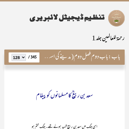
رحمۃ للعالمین جلد 1
باب:
باب دوم فصل دوم( مدینے کی اسلامی ریاست)
345 /
سعد بن ربیعؓ کا مسلمانوں کو پیغام
اسی جنگ میں سعد بن ربیع شہید ہوئے تھے۔ جنگ ختم ہو