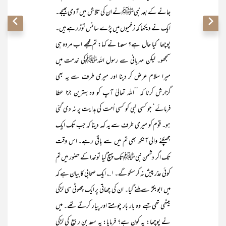
جانے کے بعد نبیﷺنے ان کی تلاش میں آدمی بھیجے۔
ایک نے دیکھا کہ زخمیوں میں پڑے سانس توڑ رہے ہیں۔
پوچھا‘ کیا حال ہے؟ سعدt نے کہا: تم مجھے اب مردہ ہی
سمجھو۔ لیکن مہربانی سے رسول اللہﷺکی خدمت میں
میرا سلام عرض کر دینا اور میری طرف سے یہ بھی
گزارش کرنا کہ ’’اللہ تعالیٰ آپ کو وہ بہترین جزا عطا
فرمائے‘ جو کسی نبی کو کسی اُمت کی ہدایت پر نہ دی گئی
ہو۔ قوم کو میری طرف سے یہ کہہ دینا کہ جب تک ایک
جھپکنے والی آنکھ بھی تم میں سے باقی رہے۔ اس وقت
تک اگر دشمن نبیﷺتک پہنچ گیا تو خدا کے حضور میں تم
کوئی عذر پیش نہ کر سکو گے۔۱؎ ایک صحابی کا بیان ہے کہ
میں ابوبکرؓ سے ملنے گیا۔ ان کی چھاتی پر ایک چھوٹی سی لڑکی
بیٹھی تھی جسے وہ بار بار چومتے اور پیار کرتے تھے۔ میں
نے پوچھا: یہ کون ہے؟ فرمایا: یہ سعد بن ربیع کی لڑکی