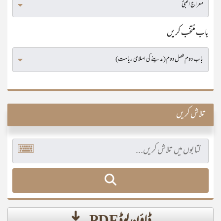
باب منتخب کریں
تلاش کریں