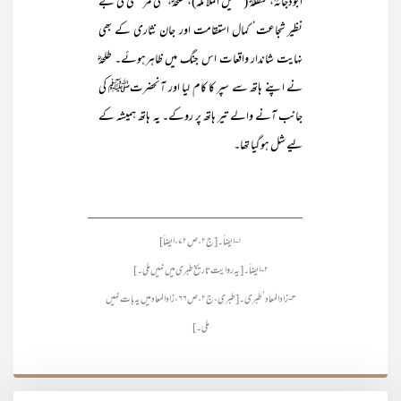
ابودجانہؓ، حنظلہؓ (غسیل الملائکہ)، طلحہؓ، علیؓ مرتضیٰ کی بے
نظیر شجاعت‘ کمال استقامت اور جان نثاری کے بھی
نہایت شاندار واقعات اس جنگ میں ظاہرہوئے۔ طلحہؓ
نے اپنے ہاتھ سے سپر کا کام لیا اور آنحضرتﷺ کی
جانب آنے والے تیر ہاتھ پر روکے۔ یہ ہاتھ ہمیشہ کے
لیے شل ہو گیا تھا۔
______________________________
۱- ایضاً۔ [ج۲، ص۷۲، ایضاً]
۲ - ایضاً۔ [یہ روایت تاریخ طبری میں نہیں ملی۔]
۳- زاد المعاد‘ طبری۔ [طبری، ج۲، ص۶۶، زادالمعاد میں یہ بات نہیں
ملی۔]