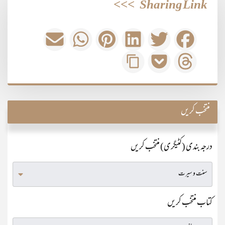
>>>
Sharing Link
منتخب کریں
درجہ بندی (کٹیگری) منتخب کریں
کتاب منتخب کریں