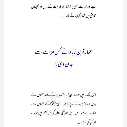
ہے وہ مجھ سے بھی برتر تھا اور قیامت کے دن وہ نقیبان
محمدیؐ میں شمار کیا جائے گا۔۲ ؎
عمارہؓ بن زیاد نے کس مزے سے
جان دی!!
اسی جنگ میں عمارہ بن زیاد شہید ہوئے تھے جنھوں نے
جان دیتے ہوئے اپنے رُخسار نبیﷺکے تلووں سے
لگا دیے تھے۔۳؎ اس تاریخی واقعہ کو اس شعر میں خوب
ادا کیا گیا ہے ؎