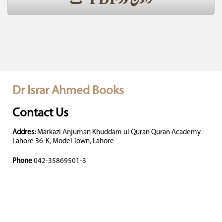
ڈاؤن لوڈ PDF
Dr Israr Ahmed Books
Contact Us
Addres:
Markazi Anjuman Khuddam ul Quran Quran Academy
Lahore 36-K, Model Town, Lahore
Phone
042-35869501-3