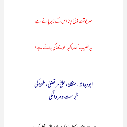
سربوقت ذبح اپنا اس کے زیر پائے ہے
یہ نصیب‘ اللہ اکبر‘ لوٹنے کی جائے ہے!
ابودجانہؓ ، حنظلہؓ، علیؓ مرتضیٰ، طلحہؓ کی
شجاعت و مردانگی