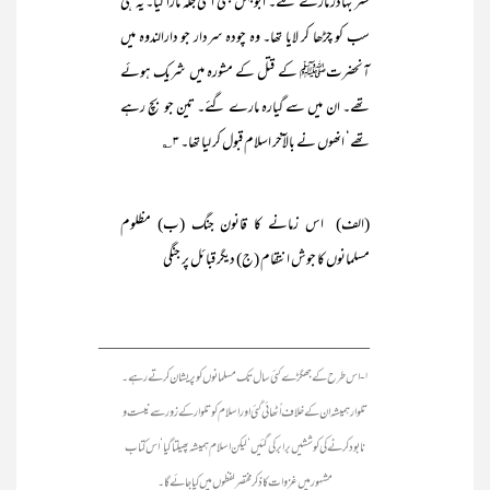
ستر بہادر مارے گئے۔ ابوجہل بھی اسی جگہ مارا گیا۔ یہ ہی
سب کو چڑھا کر لایا تھا۔ وہ چودہ سردار جو دارالندوہ میں
آنحضرتﷺ کے قتل کے مشورہ میں شریک ہوئے
تھے۔ ان میں سے گیارہ مارے گئے۔ تین جو بچ رہے
تھے‘ انھوں نے بالآخر اسلام قبول کر لیا تھا۔ ۳؎
(الف) اس زمانے کا قانون جنگ (ب) مظلوم
مسلمانوں کا جوش انتقام (ج) دیگر قبائل پر جنگی
_______________________________
۱- اس طرح کے جھگڑے کئی سال تک مسلمانوں کو پریشان کرتے رہے۔
تلوار ہمیشہ ان کے خلاف اُٹھائی گئی اور اسلام کوتلوار کے زور سے نیست و
نابود کرنے کی کوششیں برابر کی گئیں‘ لیکن اسلام ہمیشہ پھیلتا گیا‘ اس کتاب
مشہور میں غزوات کا ذکر مختصر لفظوں میں کیا جائے گا۔