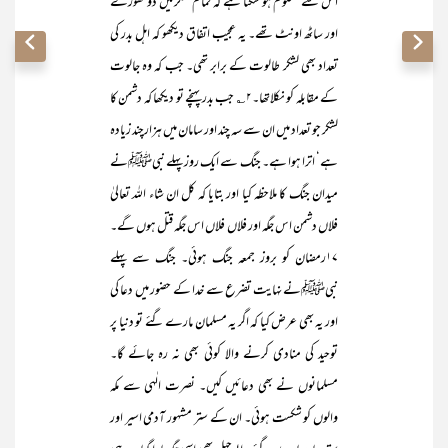
اس سے معلوم ہو سکتا ہے کہ تمام لشکر میں دو گھوڑے
اور ساٹھ اونٹ تھے۔ یہ عجیب اتفاق دیکھو کہ اہل بدر کی
تعداد بھی لشکر طالوت کے برابر تھی۔ جب کہ وہ جالوت
کے مقابلہ کو نکلاتھا۔۲؎ جب بدر پہنچے تو دیکھا کہ دشمن کا
لشکر جو تعداد میں ان سے سہ چند اور سامان میں ہزارچند زیادہ
ہے‘ اترا ہوا ہے۔ جنگ سے ایک روز پہلے نبیﷺنے
میدان جنگ کا ملاحظہ کیا اور بتایا کہ کل ان شاء اللہ تعالیٰ
فلاں دشمن اس جگہ اور فلاں فلاں اس جگہ قتل ہوں گے۔
۱۷رمضان کو بروز جمعہ جنگ ہوئی۔ جنگ سے پہلے
نبیﷺنے نہایت تضرع سے خدا کے حضور میں دعا کی
اور یہ بھی عرض کیا کہ اگر یہ مسلمان مارے گئے تو دنیا پر
توحید کی منادی کرنے والا کوئی بھی نہ رہ جائے گا۔
مسلمانوں نے بھی دعائیں کیں۔ نصرت الٰہی سے مکہ
والوں کو شکست ہوئی۔ ان کے ستر مشہور آدمی اسیر اور