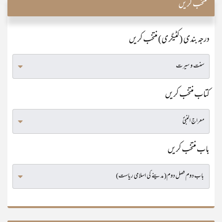
منتخب کریں
درجہ بندی (کٹیگری) منتخب کریں
کتاب منتخب کریں
باب منتخب کریں