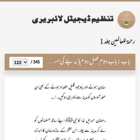
رحمۃ للعالمین جلد 1
باب:
باب دوم فصل دوم( مدینے کی اسلامی ریاست)
345 /
سامان ہونے اور باوجود قلیل التعداد ہونے کے بھی ان
حملہ آوروں کو مدینہ سے دُور ہی روکیں۔۱؎
رمضان ۲ھ میں خدا کا نبیﷺ اپنے ساتھ مسلمانوں کو
لے کر مدینہ سے چلا۔ اس لشکر کے سازوسامان کا اندازہ