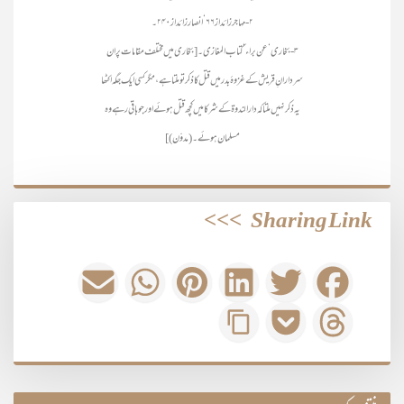
۲- مہاجر زائد از ۶۶‘ انصار زائد از ۲۴۰۔
۳- بخاری‘ عن براء ‘ کتاب المغازی۔ [بخاری میں مختلف مقامات پر ان
سردارانِ قریش کے غزوۂ بدر میں قتل کا ذکر تو ملتا ہے، مگر کسی ایک جگہ اکٹھا
یہ ذکر نہیں ملتا کہ دارالندوۃ کے شرکا میں کچھ قتل ہوئے اور جو باقی رہے وہ
مسلمان ہوئے۔ (مدوّن)]
>>>
Sharing Link