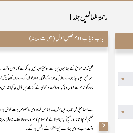
رحمۃ للعالمین جلد 1
باب:
باب دوم فصل اول ( ہجرت مدینہ)
تھی کہ خدا موسٰیؑ کے بھائیوں میں سے موسٰیؑ جیسا نبی پیدا کرے گا۔ اس وقت س
اسماعیل میں پیدا ہونے والا نبی یہود کے قومی ادبار کو دُور کرنے والا‘ ان کی
یہود کو شام سے نکال دیا گیا اور ذلّت و غلامی کے گڑھے میں ڈال دیا گیا تھا اس
اب اسماعیلی نبی کامدینہ میں تشریف لانا سن کر یہودی بالخصوص بہت خوش ہو رہ
وقت سب یہودی ہمارے نبیﷺ کے دشمن ہو گئے۔