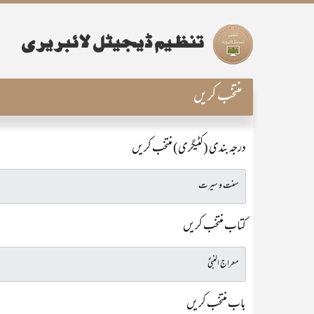
منتخب کریں
درجہ بندی (کٹیگری) منتخب کریں
کتاب منتخب کریں
باب منتخب کریں