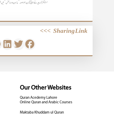
۲- ڈاکٹر ڈریپر نے اپنی کتاب موسومہ ’’مذہب و سائنس‘‘ میں لکھا ہے کہ عیسائی مذہب اپنی ابتدامیں سالہا.(بقیہ حاشیہ 113)
>>>
Sharing Link
Our Other Websites
Quran Acedemy Lahore
Online Quran and Arabic Courses
Maktaba Khuddam ul Quran