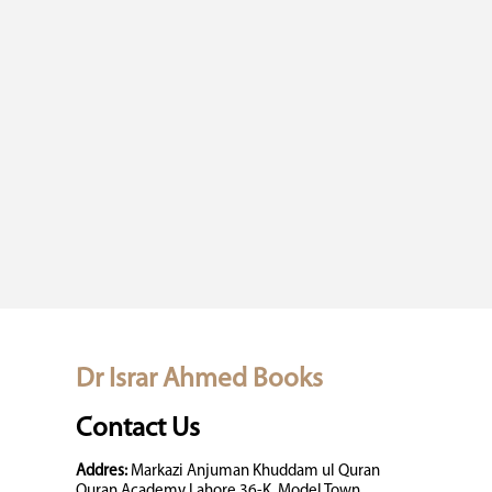
Dr Israr Ahmed Books
Contact Us
Addres:
Markazi Anjuman Khuddam ul Quran
Quran Academy Lahore 36-K, Model Town,