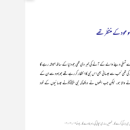
 موعود کے منتظر تھے
تسلی دینے والے کے آنے کی خبر دی تھی جو دنیا کے ساتھ ہمیشہ رہے گا
ید کی تھی‘ تب سے عیسائی بھی اس نبی کا انتظار کر رہے تھے جو یہود سے ان کے
ظاہر کرنے والا ہو۔ لیکن جب انھوں نے دیکھاکہ نبی ﷺنے عیسائیوں کے خود