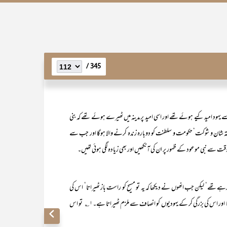
345 /
ے یہود امید کیے ہوئے تھے اور اسی امید پر مدینہ میں ٹھیرے ہوئے تھے کہ بنی
 گذشتہ شان و شوکت‘ حکومت و سلطنت کو دوبارہ زندہ کرنے والا ہوگا اور جب سے
 وقت سے نبی موعود کے ظہور پر ان کی آنکھیں اور بھی زیادہ لگی ہوئی تھیں۔
ے تھے‘ لیکن جب انھوں نے دیکھا کہ یہ تو مسیح کو راست باز ٹھیراتا‘ اس کی
تعلیم کو سچا بتاتا اور مسیح ؑ پرایمان لانے کو اسلام کا ضروری و لاینفک جزو قرار دیتا اور اس کی بزرگی کر کے یہودیوں کو انصاف سے ملزم ٹھیراتا ہے۔۱؎ تو اس