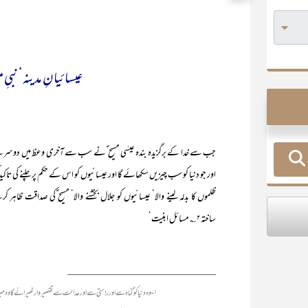
عیسائیانِ مدینہ‘ نبیِ
جب سے خدا کے برگزیدہ بندہ عیسٰی مسیح ؑنے سب سے آخری وعظ میں دوسرے 
اور جو دنیا کو سب چیزیں سکھائے گا اور عیسائیوں کو اس کے حکم پر چلنے کی تاک
ظلموں کا بدلہ لینے والا‘ عیسائیوں کو جلال بخشنے والا‘ مسیح ؑکی صداقت 
ساختہ۲؎ مسائل ابنیت‘
___________________________
۱- وہ دنیا کو گناہ سے اور راستی سے اور عدالت سے تقصیر وار ٹھیرائے گا وہ میری بزرگی کرے گا۔ تمھیں ساری سچائی کی راہ بتا دے گا۔ یوحنا ۱۹: ۱۳- ۱۴