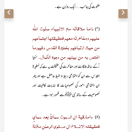
ملکوت کی جانب … ایک روزن ہے۔
واما ملاقاتہ مع الانبیاء صلٰوت اللّٰہ
(۴)
علیھم ومفاخرتہ معھم فحقیقتھا اجتماعھم
من حیث ارتباطھم بخطیرۃ القدس وظھورما
اختص بہ من بینھم من وجوہ الکمال۔
انبیا
ءؑکے ساتھ ملاقات اور مفاخرت کی حقیقت یہ ہے کہ خطیرۃ
القدس سے ان کو اجتماعی ربط و ضبط حاصل ہے اور پھر
ان اجتماعی امور کی خصوصیات کا نہایت کاملیت اور
خصوصیت کے ساتھ نبی ﷺسے ظہور ہوا ہے۔
وامارقیۃ الی السموت سمائً بعد سمائٍ
(۵)
فحقیقتہ الانسلاخ الی مستوی الرحمٰن منزلۃ