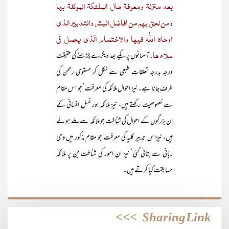
بعد منزلۃ ومعرفۃ حال الملٰئکۃ الموکلۃ بھا
ومن لحق بھم من افاضل البشر والتدبیر الذی
اوحاہ اللّٰہ فیھا والاختصام الّذی یحصل فی
ملاء ھا
۔آسمانوں پر یکے بعد دیگرے چڑھنے کی حقیقت
درجہ بدرجہ تعلقاتِ طبعی سے نکل کر مستوی رحمن کی
طرف جانا ہے۔ نیز احوال ملائکہ کی معرفت‘ جو اس مقام
سے خصوصیت رکھتے ہیں، نیز ملائکہ اور نسل انسانی کے
ان بزرگوں کے احوال کی شناخت جو ملائکہ سے ملے ہوئے
ہیں، نیزاس تدبیر کلیہ کی معرفت جو مقام مذکور میں وحی
ربانی سے بتائی گئی‘ نیز ان امور کی شناخت جن پر ملائکہ
مسابقت کیا کرتے ہیں۔
>>>
Sharing Link