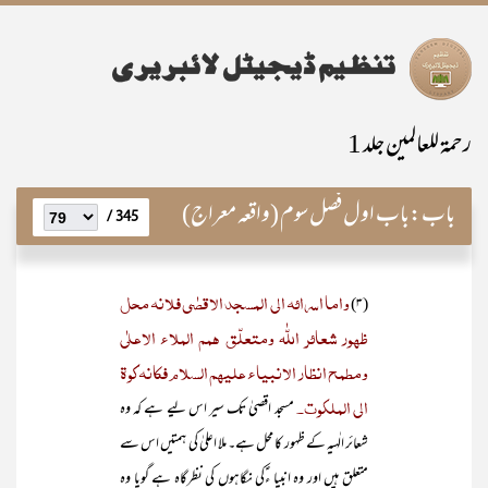
رحمۃ للعالمین جلد 1
باب:
باب اول فصل سوم (واقعہ معراج)
345 /
واما اسرائہ الی المسجد الاقصٰی فلانہ محل
(۳)
ظھور شعائر اللّٰہ ومتعلّق ھمم الملاء الاعلٰی
ومطمح انظار الانبیاء علیھم السلام فکانہ کوۃ
الی الملکوت۔
مسجد اقصیٰ تک سیر اس لیے ہے کہ وہ
شعائر الٰہیہ کے ظہور کا محل ہے۔ ملا اعلیٰ کی ہمتیں اس سے
متعلق ہیں اور وہ انبیا ءؑکی نگاہوں کی نظرگاہ ہے گویا وہ