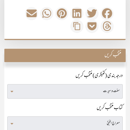
منتخب کریں
درجہ بندی (کٹیگری) منتخب کریں
کتاب منتخب کریں