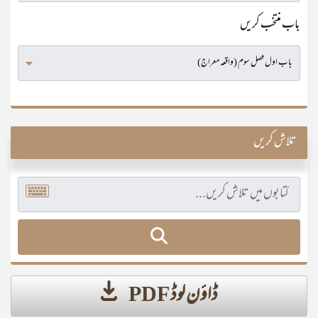
باب منتخب کریں
تلاش کریں
ڈاؤن لوڈ PDF