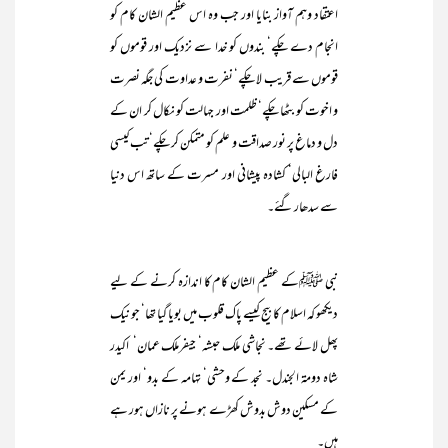
اعتقاد وہم آواز بنایا اور جب وہ اس عظیم الشان کام کو
انجام دے چکے‘ بندوں کو خدا سے نزدیک اور قوموں کو
قوموں سے قریب لا چکے‘ نفرت و عداوت کی جگہ نصرت
و اخوت کو بٹھا چکے‘ ظلمت اور جہالت کو نکال کر ان کے
دل و دماغ پر نور صداقت و علم کو متمکن کر چکے‘ تب کیسی
فارغ البالی‘ کشادہ پیشانی اور مسرت کے ساتھ اس دنیا
سے سدھار گئے۔
نبی ﷺکے عظیم الشان کام کا اندازہ کرنے کے لیے
دیکھو کہ اسلام کا بیج کیسے پاک قلوب میں بویا گیا تھا‘ جو نیک
پھل لائے تھے۔ نجاشی ملک حبشہ‘ جیفرملک عمان‘ اکیدر
شاہ دومۃ الجندل۔ نجد کے وحشی‘ تہامہ کے بدو‘ اور یمن
کے مسکین دوش بدوش کھڑے ہونے پر نازاں ہور ہے
ہیں۔