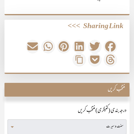
>>>
Sharing Link
منتخب کریں
درجہ بندی (کٹیگری) منتخب کریں