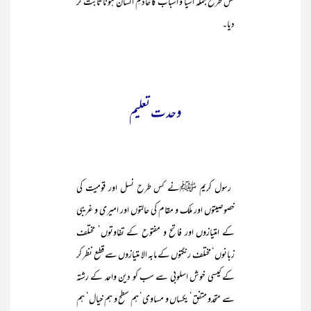
کس طرح جملہ اشیا و اسباب کا خادمِ انسان ہونا ثابت کر
دیا۔
وحدت تعلیم
رسول کریم ﷺنے کس طرح نسل اور قومیت کی
خصوصیتوں اور ملک و مقام کی حالتوں اور امیری و غریبی
کے امتیازوں اور فاتح و مفتوح کے تفاوتوں‘ مختلف
زبانوں‘ مختلف رنگتوں کے مابہ الا متیازوں سے قطع نظر کر
کے کیسی خوش اسلوبی سے سب کو دین واحد کے رشتہ
سے متحدو متفق‘ یکساں و مساوی‘ ہم سطح و ہم خیال‘ ہم