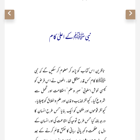
نبی ﷺکے اعلیٰ کام
ناظرین اس کتاب کو پڑھ کر معلوم کر سکیں گے کہ نبی
ﷺکا کام کس قدر مشکل تھا۔ انھوں نے اس فرض کو
کیسی خوش اسلوبی‘ صبر و حلم‘ استقامت اور تحمل سے
شروع کیا۔ کیونکر تہذیب و تمدن اور علم و اخلاق کو پھیلایا۔
کیونکر قوموں اور ملکوں کو ایک بنایا‘ کس طرح انسان کا
درجہ بلند کیا‘ کس طرح توحید کی اشاعت کی اور انسان کے
دل پر عظمت و کبریائیِ ربانی کا نقش قائم کرنے کے بعد