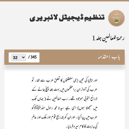
رحمۃ للعالمین جلد 1
باب:
مقدّمہ
345 /
اور ایشیا کی تین بڑی سلطنتوں کا تعلق عرب سے تھا۔ تو
عرب کی آواز ان براعظموں میں بہت جلد پہنچ جانے کے
ذرائع بخوبی موجود تھے۔ رب العالمین نے ( جہاں تک
میں سمجھتا ہوں) اسی لیے سیدنا محمد رسول اللہﷺکو
عرب میں پیدا کیا۔ اور ان کو بتدریج قوم اور ملک اور عالم
کی ہدایت کا کام سپرد فرمایا۔