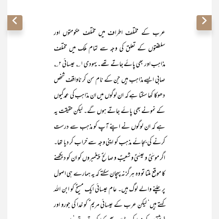
عرب کے مختلف اطراف میں مختلف حکومتوں اور
سلطنتوں کے تعلق کی وجہ سے تمام ملک میں مختلف
مذاہب اور بھی پائے جاتے تھے۔ یہودی۱؎ عیسائی ۲؎
صابی ایسے مذاہب ہیں جن کے نام سن کر ناواقف شخص
دھوکا کھا سکتا ہے کہ ان لوگوں میں ان مذاہب کی عمدگیوں
کے نمونے بھی پائے جاتے ہوں گے۔ لیکن حقیقت یہ
ہے کہ ان لوگوں نے اپنے آپ کو مذہب سے درست
کرنے کی بجائے مذہب کو اپنی وجہ سے خراب کر دیا تھا۔
اگر موسٰیؑ و عیسٰیؑ و شعیبؑ و صالح ؑپیغمبروں کو ان کو دیکھنے
کا موقع ملتا تو وہ ہرگز نہ پہچان سکتے کہ یہ ہمارے ہی اصول
پر چلنے والے لوگ ہیں۔ عام عیسائی ایک مسیحؑ کو ابن اللہ
کہتے ہیں‘ لیکن عرب کے عیسائی مریم ؑ کو خدا کی جورو اور