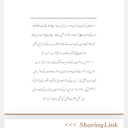
_____________________________
۱- یہودیوں کو جب یونانیوں اور سریانیوں نے اپنے علاقے سے نکالا تو وہ
عرب کی طرف چلے آئے اور بنواسماعیل نے (اپنے ان چچازاد بھائیوں کا)
خیر مقدم کیا اور ان کے مذہب نے حجاز اور خیبر و مدینہ کے نواح میں اچھی
اشاعت پائی (از کتاب خلاصہ تاریخ العرب‘ص ۳۸)
۲- ۳۳۰ء میں بنوغسان نے عیسائیت کو قبول کیا اور پھر عراق‘ عرب‘
بحرین اور صحرائے فاران و دومتہ الجندل اور فرات و دجلہ کے دوآبہ میں
یہی مذہب پھیل گیا۔ اس دین کی اشاعت میں نجاشی اور قیصر نے باہم مل کر
کوشش کی۔ ۳۹۵ء تا ۵۱۳ء میں اس کی اشاعت پر بڑا زور دیا گیا تھا اور یمن
میں انجیل بکثرت پھیل گئی تھی۔ (ایضاً‘ ص ۳۹)
>>>
Sharing Link