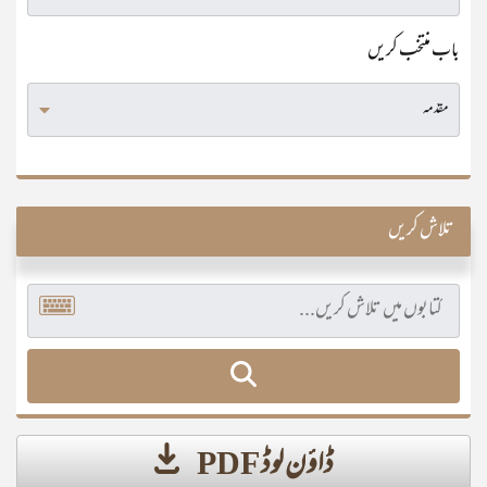
باب منتخب کریں
تلاش کریں
ڈاؤن لوڈ PDF