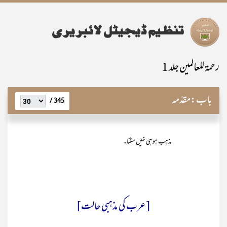
رحمۃ للعالمین جلد 1
باب:
مقدّمہ
345 /
مذہب ہو ہی نہیں سکتا۔
[عرب کی مذہبی حالت]