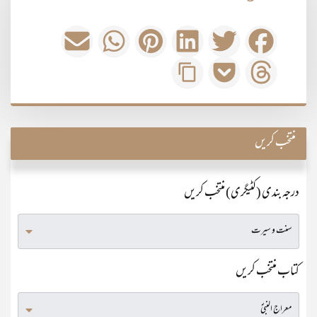
منتخب کریں
درجہ بندی (کٹیگری) منتخب کریں
کتاب منتخب کریں