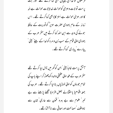
فرشتوں کو خدا کی بیٹیاں بھی کہا کرتے تھے‘ اور بت
پرست تو لات وعزیٰ کومونث خدا (لات مونث ہے الٰہ
کا اور عزیٰ مونث ہے اَعَز کا) بھی کہا کرتے تھے۔ اس
زمانہ کے عام یہودی حضرت عزیر ؑ کوتوریت کے حافظ
ہونے کی وجہ سے ابن اللہ کہا کرتے ہیں مگر عرب کے
یہودی اپنی قوم کے سب زن و مرد کو خدا کے بیٹے‘ بیٹی‘
پیارے‘ پیاری‘ کہا کرتے تھے۔
آتش پرست غالباً بیٹی‘ بہن کو گھر میں ڈال لیا کرتے تھے
مگر عرب کے ملحد اپنی حقیقی والدہ کو چھوڑ کر اپنے باپ کی
تمام جورؤں کو اپنی لونڈیاں بنا لیا کرتے تھے۔ عرب کی
جملہ اقوام( باستثنائے بعض افراد) لکھنے پڑھنے سے بے
خبر‘ علوم سے بے بہرہ‘ فنون سے عاری‘ تمدن سے
ناواقف‘ مصالحت اور معافی سے نا آشنا تھے۔