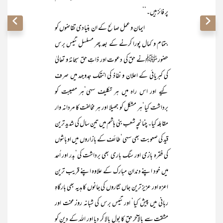
پر فائز ہیں۔‘‘
ایمان و عمل صالح کے ان بنیادی تقاضوں کو
بتمام و کمال پورا کرنے کے بعد پھر مسلسل تئیس برس
حضور ﷺنے حق کی دعوت اور ذاتِ حق سبحانہٗ و تعالیٰ
کی کبریائی کے اعلان و نفاذ کی انتھک جدوجہد میں صرف
کیے اور اس راہ میں ہر تکلیف سہی‘ہر مصیبت کو
برداشت کیا‘ہر مشکل کو جھیلا اور ہر مخالفت کا مردانہ وار
مقابلہ کیا۔ چنانچہ شعب بنی ہاشم میں تین سال کی شدید ترین
قید کی صعوبت بھی سہی‘طائف کے بازاروں میں اوباشوں
کی فقرہ بازی اور سنگ باری بھی برداشت کی‘بدر اور اُحد
میں خود اپنے دندانِ مبارک کے علاوہ اپنے قریب ترین
اعزہ اور عزیز ترین جاں نثاروں کی جانوں کا ہدیہ بھی بارگاہِ
ربانی میں پیش کیا‘ اور تئیس برس کی شبانہ روز محنت اور
مشقت سے بالآخر حق کا بول بالا کر دیا اور اللہ کے دین کو