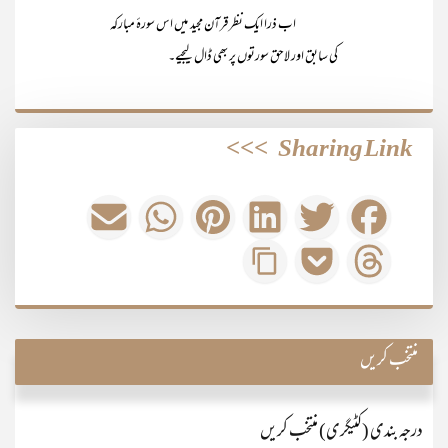
اب ذرا ایک نظر قرآن مجید میں اس سورۂ مبارکہ
کی سابق اور لاحق سورتوں پر بھی ڈال لیجیے۔
>>>
Sharing Link
منتخب کریں
درجہ بندی (کٹیگری) منتخب کریں