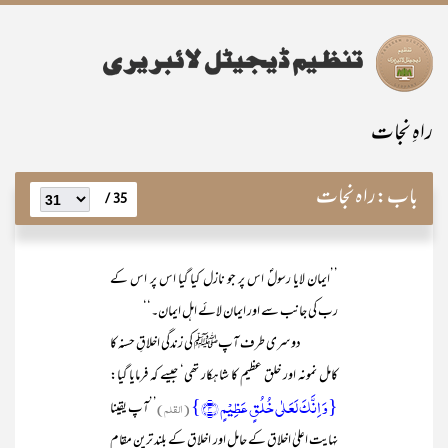
راہِ نجات
باب:
راہ نجات
35 /
’’ایمان لایا رسولؐ اس پر جو نازل کیا گیا اس پر اس کے
رب کی جانب سے اور ایمان لائے اہل ایمان۔‘‘
دوسری طرف آپﷺ کی زندگی اخلاقِ حسنہ کا
کامل نمونہ اور خلق عظیم کا شاہکار تھی‘ جیسے کہ فرمایا گیا:
{وَ اِنَّکَ لَعَلٰی خُلُقٍ عَظِیۡمٍ ﴿۴﴾}
(القلم)
’’آپ یقینا
نہایت اعلیٰ اخلاق کے حامل اور اخلاق کے بلند ترین مقام