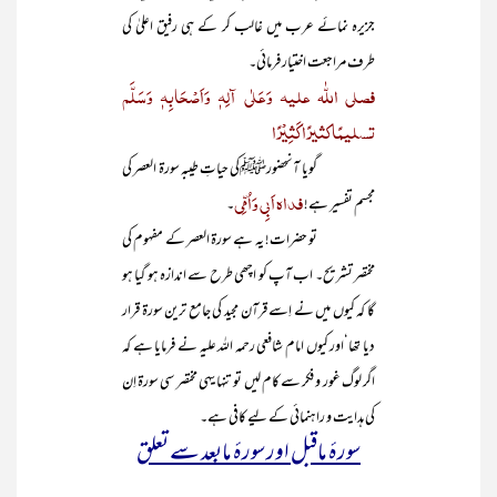
جزیرہ نمائے عرب میں غالب کر کے ہی رفیق اعلیٰ کی
طرف مراجعت اختیار فرمائی۔
فصلی اللّٰہ علیہ وَعَلٰی آلِہٖ وَاَصْحَابِہٖ وَسَلَّم
تسلیمًا کثیرًا کَثِیْرًا
گویا آنحضورﷺکی حیاتِ طیبہ سورۃ العصر کی
فداہ اَبِی وَاُمِّی
مجسم تفسیر ہے!
۔
تو حضرات! یہ ہے سورۃ العصر کے مفہوم کی
مختصر تشریح۔ اب آپ کو اچھی طرح سے اندازہ ہو گیا ہو
گا کہ کیوں میں نے اِسے قرآن مجید کی جامع ترین سورۃ قرار
دیا تھا‘اور کیوں امام شافعی رحمہ اللہ علیہ نے فرمایا ہے کہ
اگر لوگ غور و فکر سے کام لیں تو تنہا یہی مختصر سی سورۃ اِن
کی ہدایت و راہنمائی کے لیے کافی ہے۔
سورۂ ماقبل اور سورۂ مابعد سے تعلق