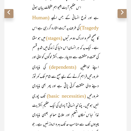
اس عظیم آیت میںجو اہم حقیقت بیان ہوئی
ہے اور نوعِ انسانی کے جس المیے
(Human
کی طرف یہ آیت اشارہ کر رہی ہے اس
Tragedy)
کا صحیح فہم و ادراک دو مرتبوں
میں ہو سکتا
(stages)
ہے۔ ایک یہ کہ ہر انسان اِس دنیا کی زندگی میں شدید قسم
کی محنت و مشقت سے دو چار ہے۔اکثر لوگوں کو اپنی اور
اپنے لواحقین
کی بنیادی
(dependents)
ضرورتیں فراہم کرنے کے لیے صبح سے شام تک کمر توڑ
دینے والی مشقت کرنی پڑتی ہے اور پھر بھی بنیادی
ضرورتیں
تک پوری
(basic necessities)
نہیں ہوتیں۔ چنانچہ انسانی آبادی کی ایک عظیم اکثریت
غذا‘ لباس‘مکان‘تعلیم اور علاج معالجہ جیسی بنیادی
چیزوں تک سے مناسب حد تک بہرہ اندوز نہیں ہے۔ جو