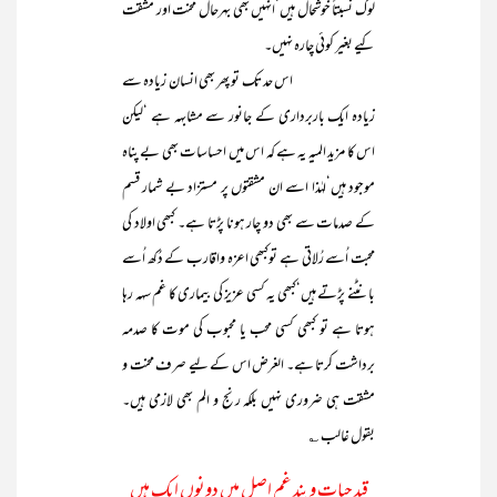
لوگ نسبتاً خوشحال ہیں‘انہیں بھی بہرحال محنت اور مشقت
کیے بغیر کوئی چارہ نہیں۔
اس حد تک تو پھر بھی انسان زیادہ سے
زیادہ ایک باربرداری کے جانور سے مشابہہ ہے ‘لیکن
اس کا مزید المیہ یہ ہے کہ اس میں احساسات بھی بے پناہ
موجود ہیں‘لہٰذا اسے ان مشقتوں پر مستزاد بے شمار قسم
کے صدمات سے بھی دو چار ہونا پڑتا ہے۔ کبھی اولاد کی
محبت اُسے رُلاتی ہے توکبھی اعزہ واقارب کے دُکھ اُسے
بانٹنے پڑتے ہیں‘کبھی یہ کسی عزیز کی بیماری کا غم سہہ رہا
ہوتا ہے تو کبھی کسی محب یا محبوب کی موت کا صدمہ
برداشت کرتا ہے۔ الغرض اس کے لیے صرف محنت و
مشقت ہی ضروری نہیں بلکہ رنج و الم بھی لازمی ہیں۔
بقول غالب ؎
قید حیات و بند غم اصل میں دونوں ایک ہیں