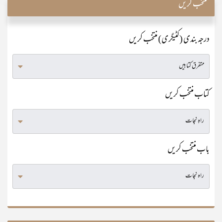
منتخب کریں
درجہ بندی (کٹیگری) منتخب کریں
کتاب منتخب کریں
باب منتخب کریں