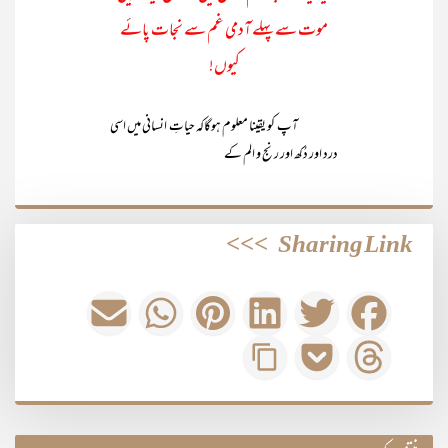
موت سے پہلے آدمی غم سے نجات پائے
کیوں!
آپ کو یقینا معلوم ہوگاکہ حیاتِ انسانی میں اسی
درد اور دُکھ اور رنج و الم کے
>>>
Sharing Link