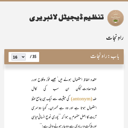
راہِ نجات
باب:
راہ نجات
35 /
متعدد الفاظ استعمال ہوئے ہیں‘ جیسے فوز وفلاح اورر
شدوسعادت‘لیکن ان سب کی کامل
ضد
کی حیثیت سے ایک ہی جامع لفظ
(antonym)
استعمال ہوتا ہے اور وہ ہے خسران۔ گویا دوسری
آیت کا اصل مفہوم یہ ہوا کہ ’’پوری نوعِ انسانی تباہی
اور ہلاکت و بربادی سے دو چار ہونے والی ہے!‘‘