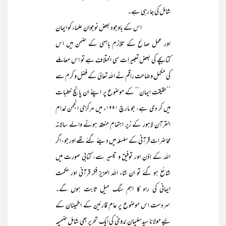
شامل کی جا رہی ہے۔
اس کے باوجود بعض نوجوان علماء کو ایمان
اور عمل صالح کے تلازمِ باہمی کے ضمن میں اس
کتابچے کی بعض تعبیرات سی اختلاف ہے تو اس معاملے
کی مکمل وضاحت راقم نے اللہ تعالیٰ کے فضل و کرم سے
’’حقیقت ایمان‘‘ کے موضوع پر اپنے ان پانچ خطبات
میں کر دی ہے، جو مارچ ۱۹۹۱ء میں مرکزی انجمن خدام
القرآن لاہور کے زیر اہتمام منعقد ہونے والے سالانہ
محاضراتِ قرآنی کے سلسلہ میں دیئے گئے تھے اور جو، اگر
اللہ کے اِذن اور توفیق و تیسیر سے، کتابی صورت میں
شائع ہو گئے تو ان شاء اللہ العزیز فکر قرآنی اور حکمت
ایمانی کی راہ کا اہم سنگ میل ثابت ہوں گے۔
سردست اس موضوع پر عام قارئین کے اطمینان کے
لیے مولانا سیدسلیمان ندویؒ کی ایک تحریر بھی شامل ضمیمہ