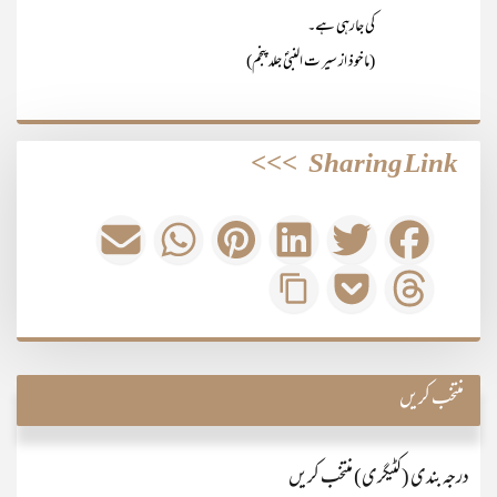
کی جارہی ہے۔
(ماخوذ از سیر ت النبیؐ جلد پنجم)
>>>
Sharing Link
منتخب کریں
درجہ بندی (کٹیگری) منتخب کریں