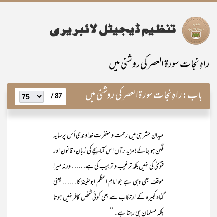
راہِ نجات سورۃ العصر کی روشنی میں
باب:
راہِ نجات سورۃ العصر کی روشنی میں
87 /
میدان حشر ہی میں رحمت و مغفرت خداوندی اُس پر سایہ
فگن ہو جائے! مزید برآں اس کتابچے کی زبان، قانون اور
فتویٰ کی نہیں بلکہ ترغیب و ترہیب کی ہے…… ورنہ میرا
موقف بھی وہی ہے جو امامِ اعظم ابوحنیفہؒ کا …… یعنی
گناہ کبیرہ کے ارتکاب سے بھی کوئی شخص کافر نہیں ہوتا
بلکہ مسلمان ہی رہتا ہے۔‘‘