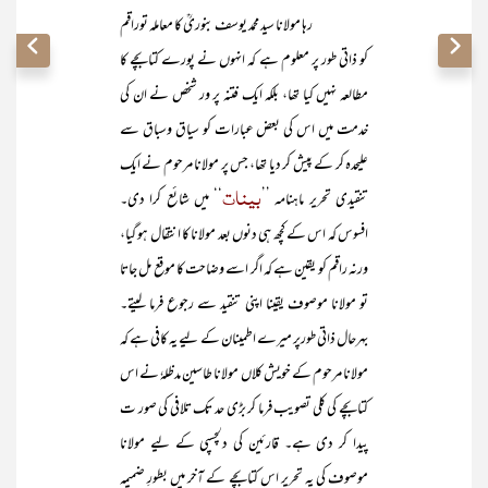
رہا مولانا سید محمد یوسف بنوریؒ کا معاملہ توراقم
کو ذاتی طور پر معلوم ہے کہ انہوں نے پورے کتابچے کا
مطالعہ نہیں کیا تھا، بلکہ ایک فتنہ پر ور شخص نے ان کی
خدمت میں اس کی بعض عبارات کو سیاق وسباق سے
علیحدہ کر کے پیش کر دیا تھا، جس پر مولانا مرحوم نے ایک
بینات
تنقیدی تحریر ماہنامہ ’’
‘‘ میں شائع کرا دی۔
افسوس کہ اس کے کچھ ہی دنوں بعد مولانا کا انتقال ہو گیا،
ورنہ راقم کو یقین ہے کہ اگر اسے وضاحت کا موقع مل جاتا
تو مولانا موصوف یقینا اپنی تنقید سے رجوع فرما لیتے۔
بہرحال ذاتی طورپر میرے اطمینان کے لیے یہ کافی ہے کہ
مولانا مرحوم کے خویش کلاں مولانا طاسین مدظلہٗ نے اس
کتابچے کی کلی تصویب فرما کر بڑی حد تک تلافی کی صور ت
پیدا کر دی ہے۔ قارئین کی دلچسپی کے لیے مولانا
موصوف کی یہ تحریر اس کتابچے کے آخر میں بطورِ ضمیمہ