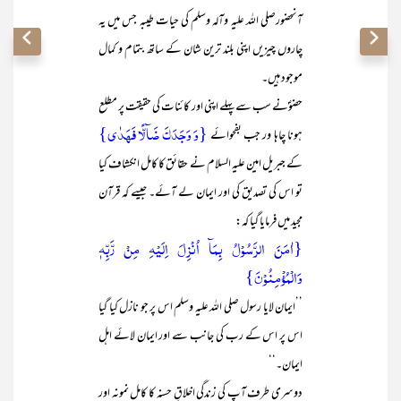
آنحضورصلی اللہ علیہ وآلہ وسلم کی حیات طیبہ جس میں یہ
چاروں چیزیں اپنی بلند ترین شان کے ساتھ بتمام و کمال
موجود ہیں۔
حضوؐنے سب سے پہلے اپنی اور کائنات کی حقیقت پر مطلع
{وَ وَجَدَکَ ضَآلًّا فَہَدٰی}
ہونا چاہا ور جب بفحوائے
کے جبریل امین علیہ السلام نے حقائق کا کامل انکشاف کیا
تو اس کی تصدیق کی اور ایمان لے آئے۔ جیسے کہ قرآن
مجید میں فرمایا گیا کہ:
{اٰمَنَ الرَّسُوْلُ بِمَآ اُنْزِلَ اِلَیْہِ مِنْ رَّبِّہٖ
وَالْمُؤْمِنُوْنَ}
’’ایمان لایا رسول صلی اللہ علیہ وسلم اس پر جو نازل کیا گیا
اس پر اس کے رب کی جانب سے اور ایمان لائے اہل
ایمان۔‘‘
دوسری طرف آپ کی زندگی اخلاقِ حسنہ کا کامل نمونہ اور