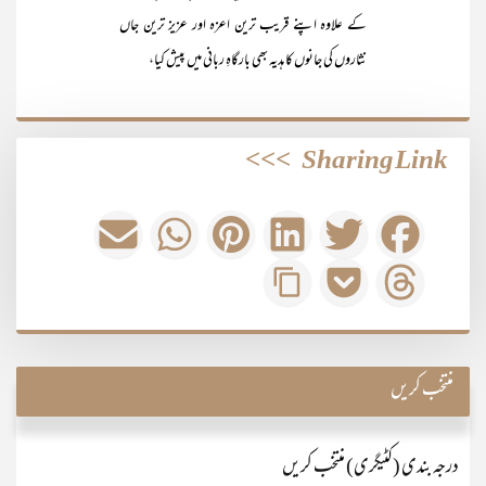
کے علاوہ اپنے قریب ترین اعزہ اور عزیز ترین جاں
نثاروں کی جانوں کا ہدیہ بھی بارگاہِ ربانی میں پیش کیا،
>>>
Sharing Link
منتخب کریں
درجہ بندی (کٹیگری) منتخب کریں