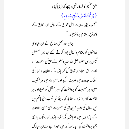
خلق عظیم کا شہکار تھی، جیسے کہ فرمایا گیا:
{وَاِنَّکَ لَعَلٰی خُلُقٍ عَظِیْمٍ}
’’آپ یقینا نہایت اعلیٰ اخلاق کے حامل اور اخلاق کے
بلند ترین مقام پر فائز ہیں۔‘‘
ایمان اور عمل صالح کے ان بنیادی
تقاضوں کو بتمام و کمال پورا کرنے کے بعد پھر مسلسل
تئیس برس حضور صلی اللہ علیہ وسلم نے حق کی دعوت اور
ذاتِ حق سبحانہٗ و تعالیٰ کی کبریائی کے اعلان و نفاذ کی
انتھک جدوجہد میں صرف کیے اور اس راہ میں ہر تکلیف
سہی، ہر مصیبت کو برداشت کیا، ہر مشکل کو جھیلا اور ہر
مخالفت کا مردانہ وار مقابلہ کیا۔ چنانچہ شعب بنی ہاشم میں
تین سال کی شدید ترین قید کی صعوبت بھی سہی، طائف
کے بازاروں میں اوباشوں کی فقرہ بازی اور سنگ باری
بھی برداشت کی، بدر اور اُحد میں خود اپنے دندانِ مبارک