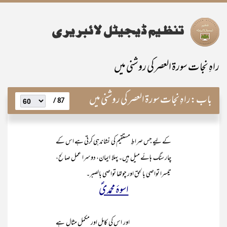
راہِ نجات سورۃ العصر کی روشنی میں
باب:
راہِ نجات سورۃ العصر کی روشنی میں
87 /
کے لیے جس صراطِ مستقیم کی نشاندہی کرتی ہے اس کے
چار سنگ ہائے میل ہیں۔ پہلا ایمان، دوسرا عمل صالح،
تیسرا تواصی بالحق اور چوتھا تواصی بالصبر۔
اسوۂ محمدیؐ
اور اس کی کامل اور مکمل مثال ہے