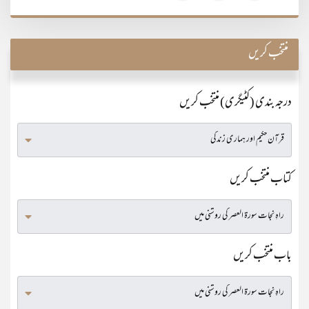
منتخب کریں
درجہ بندی (کٹیگری) منتخب کریں
کتاب منتخب کریں
باب منتخب کریں