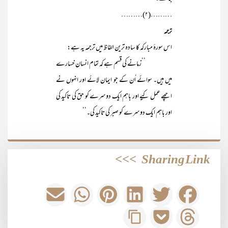
………(۲)………
ترجمہ
اس سورۂ مبارکہ کا سادہ ترین الفاظ میں ترجمہ یہ ہے:
’’زمانے کی قسم ہے کہ تمام انسان خسارے
میں ہیں۔ سوائے اُن کے جو ایمان لائے اور انہوں نے
اچھے عمل کیے اور باہم ایک دوسرے کو حق کی تاکید کی
اور باہم ایک دوسرے کو صبر کی تاکید کی۔‘‘
>>>
Sharing Link