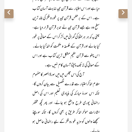
دیا ہے اور ا س اعتبار سے قرآن مجید نہایت آسان کتاب
ہے۔ اس کے برعکس قرآن مجید پر غور و فکر کی بلند ترین
سطح وہ ہے جسے قرآن مجید نے تدبر قرآن قرار دیا ہے،
یعنی یہ کہ ہر ہر لفظ کی گہرائی میں اُتر کر اس کے معانی پر غور
کیا جائے اور قرآن کے فلسفہ و حکمت کو اخذ کیا جائے۔
اس پہلو سے قرآن حکیم مشکل ترین کتاب ہے اور اس
کے معانی کی تہ تک پہنچنا آسان کام نہیں ہے۔
آج کی اس مجلس میں میں سورۃ العصر کا مفہوم
مقدم الذکر اعتبار سے قدرے تفصیل سے بیان کروں گا،
تاکہ اس سورۂ مبارکہ کی بنیادی تعلیم اور اس کی اصل
رہنمائی پوری طرح واضح ہو جائے، اور پھر کچھ مختصر
اشارات مؤخر الذکر طریق پر بھی کروں گا، تاکہ سوچنے
سمجھنے والوں کو مزید غو رو فکر کے لیے رہنمائی حاصل ہو
جائے۔