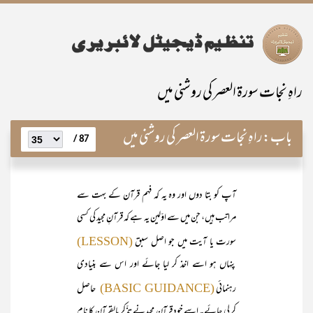
راہِ نجات سورۃ العصر کی روشنی میں
باب:
راہِ نجات سورۃ العصر کی روشنی میں
87 /
آپ کو بتا دوں اور وہ یہ کہ فہم قرآن کے بہت سے
مراتب ہیں، جن میں سے اوّلین یہ ہے کہ قرآنِ مجید کی کسی
سورت یا آیت میں جو اصل سبق
(LESSON)
پنہاں ہو اسے اخذ کر لیا جائے اور اس سے بنیادی
رہنمائی
حاصل
(BASIC GUIDANCE)
کر لی جائے۔ اسے خود قرآن مجیدنے تذّکر بالقرآن کا نام