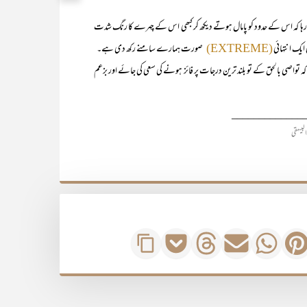
ا کہ اس کے حدود کو پامال ہوتے دیکھ کر کبھی اس کے چہرے کا رنگ شدت
 ایک انتہائی
صورت ہمارے سامنے رکھ دی ہے۔
(EXTREME)
صی بالحق کے تو بلند ترین درجات پر فائز ہونے کی سعی کی جائے اور بزعم
_____________