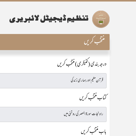
منتخب کریں
درجہ بندی (کٹیگری) منتخب کریں
کتاب منتخب کریں
باب منتخب کریں