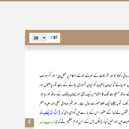
87 /
 رسائی رکھتا ہو اور شریعت کے موٹے موٹے احکام پر عمل پیرا ہو، اگر صرف
 یہ ہو جائے کہ ایمانِ بالغیب کو ایمان شہودی بنانے کے لیے تو ریاضتوں اور
ے ساتھ مستحبات تک کا اہتمام باریک بینی اور چھان پھٹک کے ساتھ ہو رہا ہو،
 تک، تو یہ یقینا ایک غلط صورت حال ہے۔ اور مخبر صادق صلی اللہ علیہ وسلم
{انَّہ لَمْ یَعْصِکَ
 فرشتوں نے خدا کے حضور اس کے بارے میں گواہی دی کہ
فان وجھہ لم
 معصیت میں بسر نہیں کیا۔) لیکن جس کے اس جرم عظیم نے کہ