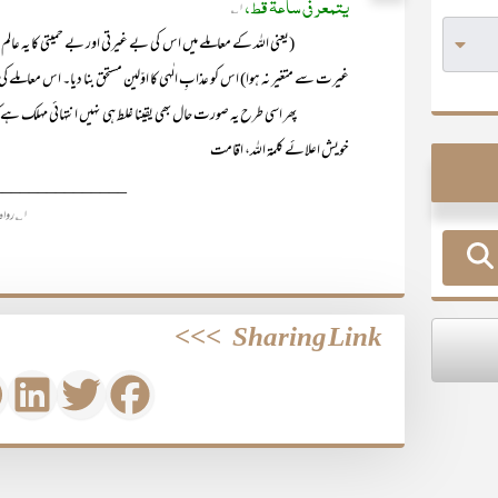
یتمعر فی ساعۃً قط،
۱؎
(یعنی اللہ کے معاملے میں اس کی بے غیرتی اور بے حمیتی کا یہ عالم رہ
غیرت سے متغیر نہ ہوا) اس کو عذابِ الٰہی کا اوّلین مستحق بنا دیا۔ اس معاملے کی
پھر اسی طرح یہ صورت حال بھی یقینا غلط ہی نہیں انتہائی مہلک ہے کہ توا
خویش اعلائے کلمۃ اللہ، اقامت
_______________
۱؎ رواہ البیہقی
>>>
Sharing Link