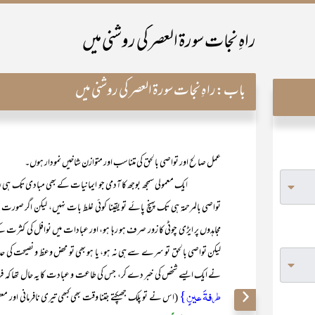
راہِ نجات سورۃ العصر کی روشنی میں
باب:
راہِ نجات سورۃ العصر کی روشنی میں
عمل صالح اور تواصی بالحق کی متناسب اور متوازن شاخیں نمودار ہوں۔
ا
یک معمولی سمجھ بوجھ کا آدمی جو ایمانیات کے بھی مبادی تک ہی
تواصی بالمرحمۃ ہی تک پہنچ پائے تو یقینا کوئی غلط بات نہیں، لیکن اگر صورت
مجاہدوں پر ایڑی چوٹی کا زور صرف ہو رہا ہو، اور عبادات میں نوافل کی کثرت ک
لیکن تواصی بالحق تو سرے سے ہی نہ ہو، یا ہو بھی تو محض وعظ و نصیحت کی حد
نے ایک ایسے شخص کی خبر دے کر، جس کی طاعت و عبادت کا یہ حال تھا کہ
طرفۃَ عینٍ}
(اس نے تو پلک جھپکتے جتنا وقت بھی کبھی تیری نافرمانی اور