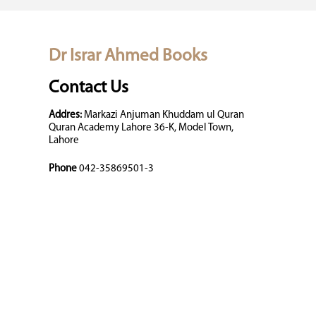
Dr Israr Ahmed Books
Contact Us
Addres:
Markazi Anjuman Khuddam ul Quran
Quran Academy Lahore 36-K, Model Town,
Lahore
Phone
042-35869501-3