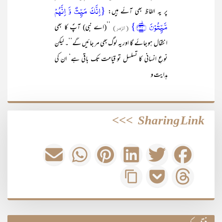
{اِنَّکَ مَیِّتٌ وَّ اِنَّہُمۡ
پر یہ الفاظ بھی آئے ہیں:
مَّیِّتُوۡنَ ﴿۫۳۰﴾}
(الزمر)
’’(اے نبی) آپؐ کا بھی
انتقال ہو جائے گا اور یہ لوگ بھی مر جائیں گے‘‘۔ لیکن
نوعِ انسانی کا تسلسل تو قیامت تک باقی ہے‘ ان کی
ہدایت و
>>>
Sharing Link