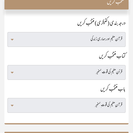
منتخب کریں
درجہ بندی (کٹیگری) منتخب کریں
کتاب منتخب کریں
باب منتخب کریں