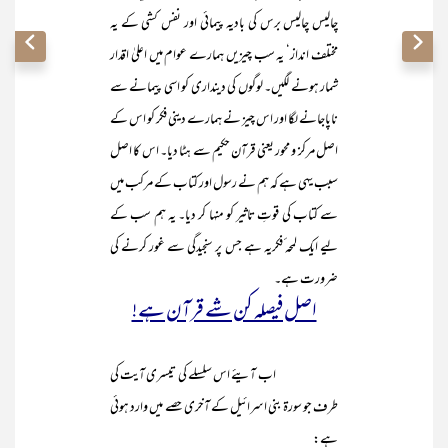
چالیس چالیس برس کی بادیہ پیمائی اور نفس کشی کے یہ
مختلف انداز‘ یہ سب چیزیں ہمارے عوام میں اعلیٰ اقدار
شمار ہونے لگیں۔ لوگوں کی دینداری کو اسی پیمانے سے
ناپاجانے لگا اور اس چیز نے ہمارے دینی فکر کو اس کے
اصل مرکز و محور یعنی قرآن حکیم سے ہٹا دیا۔ اس کا اصل
سبب یہی ہے کہ ہم نے رسول اور کتاب کے مرکب میں
سے کتاب کی قوتِ تاثیر کو منہا کر دیا۔ یہ ہم سب کے
لیے ایک لمحہ ٔفکریہ ہے جس پر سنجیدگی سے غور کرنے کی
ضرورت ہے۔
اصل فیصلہ کن شے قرآن ہے!
اب آیئے اس سلسلے کی تیسری آیت کی
طرف جو سورۃ بنی اسرائیل کے آخری حصے میں وارد ہوئی
ہے: