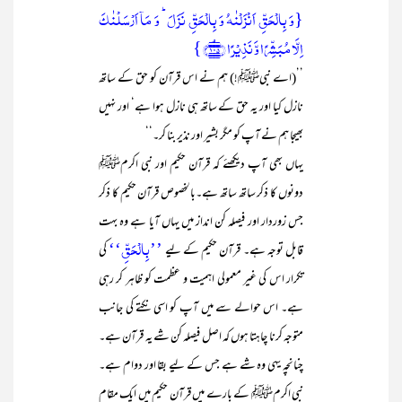
{وَ بِالۡحَقِّ اَنۡزَلۡنٰہُ وَ بِالۡحَقِّ نَزَلَ ؕ وَ مَاۤ اَرۡسَلۡنٰکَ
اِلَّا مُبَشِّرًا وَّ نَذِیۡرًا ﴿۱۰۵﴾ۘ }
’’(اے نبیﷺ!) ہم نے اس قرآن کو حق کے ساتھ
نازل کیا اور یہ حق کے ساتھ ہی نازل ہوا ہے‘ اور نہیں
بھیجا ہم نے آپ کو مگر بشیر اور نذیر بنا کر۔‘‘
یہاں بھی آپ دیکھئے کہ قرآن حکیم اور نبی اکرمﷺ
دونوں کا ذکر ساتھ ساتھ ہے۔بالخصوص قرآن حکیم کا ذکر
جس زوردار اور فیصلہ کن انداز میں یہاں آیا ہے وہ بہت
’’بِالْحَقِّ‘‘
قابل توجہ ہے۔ قرآن حکیم کے لیے
کی
تکرار اس کی غیر معمولی اہمیت و عظمت کو ظاہر کر رہی
ہے۔ اس حوالے سے میں آپ کو اسی نکتے کی جانب
متوجہ کرنا چاہتا ہوں کہ اصل فیصلہ کن شے یہ قرآن ہے۔
چنانچہ یہی وہ شے ہے جس کے لیے بقا اور دوام ہے۔
نبی اکرمﷺ کے بارے میں قرآن حکیم میں ایک مقام