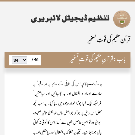
قراۤنِ حکیم کی قوتِ تسخیر
باب:
قرآن ِحکیم کی قوت ِتسخیر
46 /
جائے!---چنانچہ اس کی تلافی کے لیے یہ مراقبے‘ یہ
سارے اوراد و اَشغال اور یہ تپسیائیں اور ریاضتیں‘
غرضیکہ ایک لمبا چوڑا طومار وجود میں لایا گیا۔ یہ سب کچھ
محض اس دلیل پر ہوا کہ جو اصل عامل تھا یعنی تاثیر صحبت
نبویؐ وہ تو ہمیں حاصل نہیں ہے‘ لہذا اس کا کوئی نہ کوئی
بدل ہونا چاہیے۔ نتیجہ یہ نکلا کہ یہ اَشغال اور ریاضتیں اور یہ