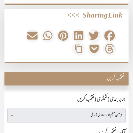
>>>
Sharing Link
منتخب کریں
درجہ بندی (کٹیگری) منتخب کریں
کتاب منتخب کریں