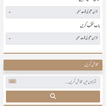
باب منتخب کریں
تلاش کریں