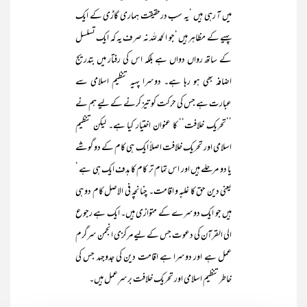
میں آ رہی ہیں ‘یہ سب درحقیقت ہماری گاڑی کے ایک
پہیے کے مظاہر ہیں ‘جو الحمد للہ نہ صرف یہ کہ ایک تسلسل
کے ساتھ رواں دواں ہے بلکہ اس کی رفتار میں بتدریج
اضافہ بھی ہو رہا ہے۔ دوسرا پہیہ تنظیم اسلامی سے
عبارت ہے جس کی حرکت کو تیز کرنے کے لیے ہم نے
’’تحریک خلافت‘‘ کا عنوان اختیار کیا ہے۔ لیکن تنظیم
اسلامی اور تحریک خلافت اصلاً ایک ہی کام کے دو گوشے
یا دو مرحلے ہیں اور اس تمام تر کام کا ہدف ایک ہی ہے ‘
یعنی دین حق کا غلبہ و اقامت۔ چنانچہ فی الاصل کام دو ہی
ہیں جو ایک دوسرے کے متوازی ہیں۔ ایک ہے رجوع
الی القرآن کی دعوت جس کے لیے مرکزی انجمن سرگرم
عمل ہے اور دوسرا ہے اقامت دین کی جدوجہد جس کی
خاطر تنظیم اسلامی اور تحریک خلافت برسرِعمل ہیں۔