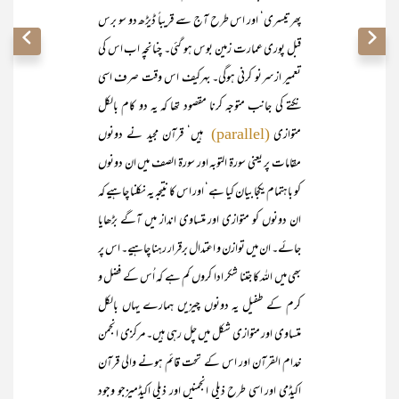
پھرتیسری‘ اور اس طرح آج سے قریباً ڈیڑھ دو سو برس
قبل پوری عمارت زمین بوس ہو گئی۔ چنانچہ اب اس کی
تعمیر ازسرنو کرنی ہوگی۔ بہرکیف اس وقت صرف اسی
نکتے کی جانب متوجہ کرنا مقصود تھا کہ یہ دو کام بالکل
متوازی
ہیں‘ قرآن مجید نے دونوں
(parallel)
مقامات پر یعنی سورۃ التوبہ اور سورۃ الصف میں ان دونوں
کو باہتمام یکجا بیان کیا ہے‘ اور اس کا نتیجہ یہ نکلنا چاہیے کہ
ان دونوں کو متوازی اور متساوی انداز میں آگے بڑھایا
جائے۔ ان میں توازن و اعتدال برقرار رہنا چاہیے۔ اس پر
بھی میں اللہ کا جتنا شکر ادا کروں کم ہے کہ اُس کے فضل و
کرم کے طفیل یہ دونوں چیزیں ہمارے یہاں بالکل
متساوی اور متوازی شکل میں چل رہی ہیں۔ مرکزی انجمن
خدام القرآن اور اس کے تحت قائم ہونے والی قرآن
اکیڈمی اور اسی طرح ذیلی انجمنیں اور ذیلی اکیڈمیزجو وجود