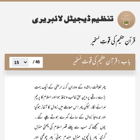
قراۤنِ حکیم کی قوتِ تسخیر
باب:
قرآن ِحکیم کی قوت ِتسخیر
46 /
پھر خلافت راشدہ کے دوران کرئہ ارضی کے ایک بہت
بڑے رقبے پر دین حق غالب و نافذ ہوا اور اسلام کا پرچم
لہرانے لگا۔ لیکن پھر اس معاملے میں زوال کا آغاز ہوگیا
اور تدریجاً زوال کے سائے گہرے ہوتے چلے گئے ۔
یوں سمجھئے کہ سب سے پہلے قصر ِاسلام کی چھٹی منزل
گری‘ پھر پانچویں منزل منہدم ہوئی‘ پھر چوتھی اور