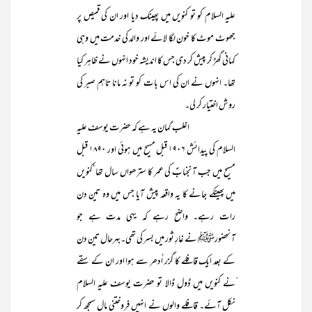
علیہ السلام کو تو کنویں میں پھینک دیا اور ان کی قمیص پر
جھوٹ موٹ کا خون لگا لائے اور والد کی خدمت میں وہی
کہانی گھڑ کر پیش کر دی جس کا اندیشہ خود انہوں نے ظاہر کیا
تھا۔ انہوں نے ان کی اس بات کو تو نہ مانا تاہم صبر کی
روش اختیار کر لی۔
اغلب گمان یہ ہے کہ حضرت یوسف علیہ
السلام کی پیدائش ۱۹۰۶ قبل مسیح میں ہوئی اور ۱۸۹۰ قبل
مسیح میں جب آنجنابؑ کی عمر کا سترھواں سال تھا‘کنویں
میں پھینکے جانے کا یہ واقعہ پیش آیا جس میں وہ تین دن
رات رہے۔ واضح رہے کہ یہی مدت ہے جو
آنحضورﷺ نے غارِ ثور میں بسر کی تھی۔بہرحال تین دن
کے بعد ایک قافلے کا گزر اُدھر سے ہوا اور ان کے سقے
ّنے کنویں میں ڈول ڈالا تو حضرت یوسف علیہ السلام
نکل آئے۔ قافلے والوں نے انہیں فروختنی مال سمجھ کر