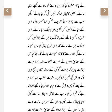
نے باہم مشورہ کیا کہ اس کانٹے کو راہ سے کیسے ہٹایا
جائے۔ بعض کا خیال تھا کہ انہیں قتل کر دیا جائے‘ لیکن
سب سے بڑا جو نسبتاً شریف النفس تھا‘مصر ہوا کہ اس
کے بجائے انہیں کسی کنویں میں پھینک دیا جائے۔ اس
طرح وہ کسی قافلے کے ہاتھ لگ جائیں گے جو انہیں کسی
اورملک میں لے جائے گا۔ اس طرح بھائی کی جان بھی نہ
جائے گی اور راستے کا کانٹا بھی ہٹ جائے گا۔ چنانچہ اسی
کے مطابق انہوں نے حضرت یعقوب علیہ السلام سے
اجازت چاہی کہ یوسف ؑ کو اُن کے ساتھ شکار پر بھیج دیں
تاکہ وہ بھی کچھ کھیل کود لیں۔ حضرت یعقوب علیہ السلام
نے پہلے تو پس و پیش سے کام لیا اور فرمایا کہ مجھے اندیشہ
ہے کہ تم اس کی جانب سے غافل ہو جاؤ اور اسے کوئی
بھیڑیا پھاڑ ڈالے۔ لیکن پھر ان کے اصرار پر اجازت دے
دی۔ انہوں نے اپنی قرارداد کے مطابق حضرت یوسف