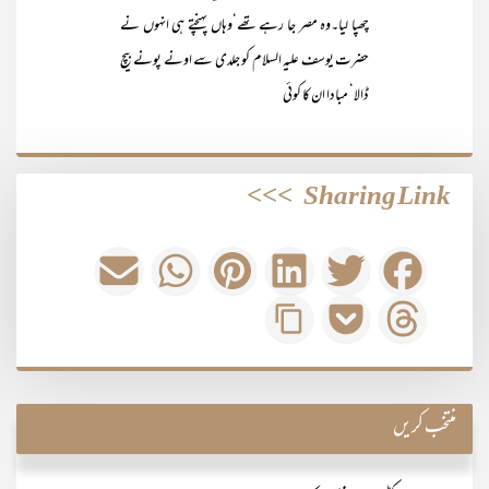
چھپا لیا۔وہ مصر جا رہے تھے‘وہاں پہنچتے ہی انہوں نے
حضرت یوسف علیہ السلام کو جلدی سے اونے پونے بیچ
ڈالا‘ مبادا ان کا کوئی
>>>
Sharing Link
منتخب کریں