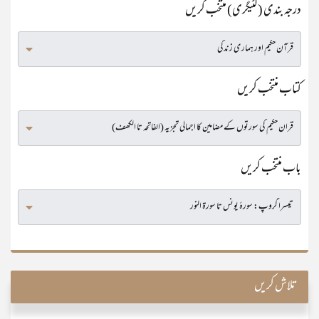
درجہ بندی (کٹیگری) منتخب کریں
کتاب منتخب کریں
باب منتخب کریں
تلاش کریں