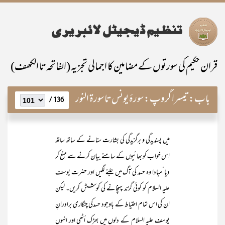
قران حکیم کی سورتوں کے مضامین کا اجمالی تجزیہ (الفاتحہ تا الکھف)
باب:
تیسرا گروپ: سورۂ یونس تا سورۃ النور
136 /
میں پسندیدگی و برگزیدگی کی بشارت سنانے کے ساتھ ساتھ
اس خواب کو بھائیوں کے سامنے بیان کرنے سے منع کر
دیا‘مبادا وہ حسد کی آگ میں جلنے لگیں اور حضرت یوسف
علیہ السلام کو کوئی گزند پہنچانے کی کوشش کریں۔ لیکن
ان کی اس تمام احتیاط کے باوجود حسدکی چنگاری برادرانِ
یوسف علیہ السلام کے دلوں میں بھڑک اُٹھی اور انہوں