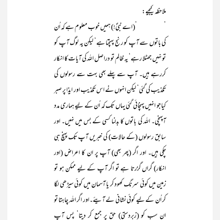
ملاحظہ کیجیے:
’ ’(اے نبیؐ!) ہمیں خوب معلوم ہے کہ اُن
کی باتوں سے آپ کو رنج پہنچتا ہے‘ لیکن یہ لوگ آپ کو
تو نہیں جھٹلا رہے‘ یہ ظالم تو دراصل اللہ کی آیات کا انکار
کررہے ہیں۔ آپ سے پہلے بھی بہت سے رسولوں کی
تکذیب کی گئی‘ لیکن انہوں نے اس تکذیب اور ایذا پر صبر
کیاجو انہیں پہنچائی گئی یہاں تک کہ اُن کے لیے ہماری مدد
آپہنچی۔ اللہ کی باتوں کا بدلنا کسی کے بس میں نہیں۔ اور
سابق رسولوں (کے حالات) کی خبریں آپ تک پہنچ ہی
چکی ہیں۔ اور اگر (پھر بھی) آپ پر ان کا اعراض (اور
انکار) گراں گزرتا ہے تو اگر آپ کے لیے ممکن ہو تو
زمین میں کوئی سرنگ کھود کر یا آسمان میں کوئی سیڑھی لگا
کر اُن کے لیے کوئی نشانی لے آیئے۔اور اگر اللہ چاہتا تو
ان سب کو (زبردستی) حق پر جمع کر دیتا‘ پس آپ