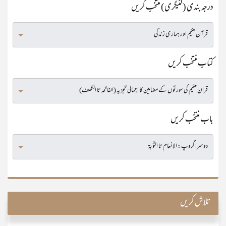
درجہ بندی (کٹیگری) منتخب کریں
کتاب منتخب کریں
باب منتخب کریں
تلاش کریں