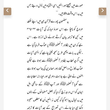
صورت میں بھیجتے اور انہیں اسی اشتباہ میں ڈال دیتے جس
میں یہ اِس وقت مبتلا ہیں۔‘‘
یہ مضمون پورے قرآن مجید میں اپنے نقطۂ
عروج کو پہنچا ہے اِس سورۂ مبارکہ کی آیات ۳۳ تا۳۶
میں‘جن کا ترجمہ بیان کرتے ہوئے دل لرزتا ہے۔ اس
لیے کہ ان میں بظاہر آنحضورﷺ پر عتاب فرمایا گیا ہے
۔لیکن یہ بات اچھی طرح سمجھ لینی چاہیے کہ ایسی آیات
میں اگرچہ خطاب بظاہر آنحضورﷺ سے ہوتا ہے لیکن
عتاب کا رُخ دراصل کفاراور معاندین کی جانب ہوتا ہے
جنہوں نے اپنی بے جا ہٹ دھرمی اور عیارانہ مطالبات
سے گویا آنحضورﷺ اور آپﷺ کے ساتھی اہل
ایمان کو اس درجہ زچ کر دیا کہ بعض مسلمانوں کے دلوں
میں یہ خیال پیدا ہو گیا کہ کیوں نہ انہیں اُن کا مطلوبہ معجزہ
دکھا ہی دیا جائے۔اس تصریح کے بعد آیات کا ترجمہ