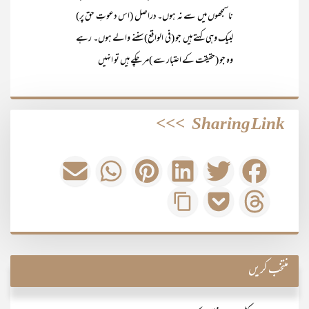
ناسمجھوں میں سے نہ ہوں۔ دراصل (اس دعوتِ حق پر)
لبیک وہی کہتے ہیں جو (فی الواقع) سننے والے ہوں۔ رہے
وہ جو (حقیقت کے اعتبار سے )مر چکے ہیں تو انہیں
>>>
Sharing Link
منتخب کریں