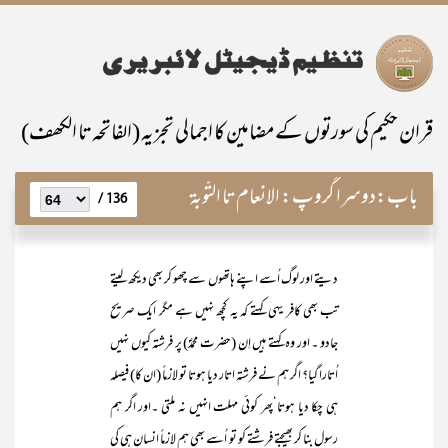
قران حکیم کی سورتوں کے مضامین کا اجمالی تجزیہ (الفاتحہ تا الکھف)
باب:
دوسرا گروپ: الانعام تا التّوبۃ
136 /
دیتے اور لوگ اُسے اپنے ہاتھوں سے چھو کر بھی دیکھ لیتے
تب بھی کافر یہی کہتے کہ یہ کچھ نہیں ہے مگر ایک صریح
جادو ۔ اور وہ کہتے ہیں اِن (حضرت محمدؐ) پر فرشتہ کیوں نہیں
اُتارا گیا؟ اگر ہم نے فرشتہ اتار دیا ہوتا تو لازماً (ان کا) فیصلہ
ہی چکا دیا ہوتا‘پھر کوئی مہلت انہیں نہ ملتی ۔اور اگر ہم
رسول بنا کر بھیجتے فرشتے کو تو اُسے بھی ہم لازماً انسان ہی کی