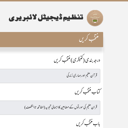
منتخب کریں
درجہ بندی (کٹیگری) منتخب کریں
کتاب منتخب کریں
باب منتخب کریں