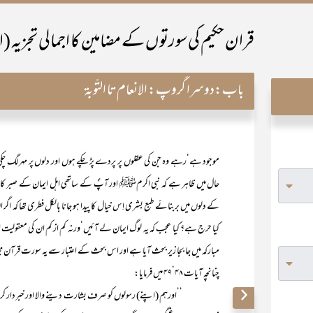
قران حکیم کی سورتوں کے مضامین کا اجمالی تجزیہ (ا
باب:
دوسرا گروپ: الانعام تا التّوبۃ
موجود ہے‘رہے وہ جن کی عقلوں پر پردے پڑ چکے ہوں اور دلوں پر مہر لگ چکی
حال میں ظاہر ہے کہ نبی اکرمﷺ اور آپؐ کے ساتھی اہل ایمان کے صبر کا ایک 
کے دلوں میں بربنائے طبع بشری اِس خیال کا پیدا ہو جانا بالکل فطری تھا کہ اگر ان ک
کیا حرج ہے؟ کیا عجب کہ یہ لوگ ایمان لے آئیں‘ورنہ کم از کم ان کی معقولیت 
مبارکہ میں جا بجا زیر بحث آیا ہے اور اس بحث کے اعتبار سے یہ سورت قرآن مجید
چنانچہ آیات ۴۸‘۴۹ میں فرمایا:
’’اورہم (اپنے) رسولوں کو صرف بشارت دینے والا اور خبردار کرنے والا بنا ک