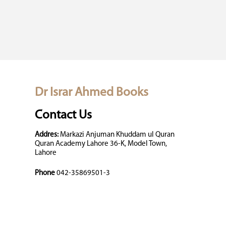
Dr Israr Ahmed Books
Contact Us
Addres:
Markazi Anjuman Khuddam ul Quran
Quran Academy Lahore 36-K, Model Town,
Lahore
Phone
042-35869501-3