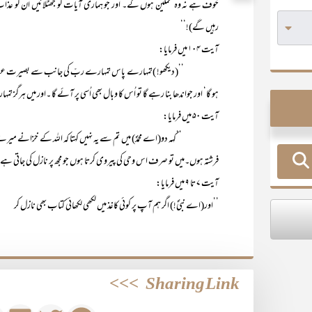
خوف ہے نہ وہ غمگین ہوں گے۔ اور جو ہماری آیات کو جھٹلائیں ان کو عذاب آ
رہیں گے)!‘‘
آیت ۱۰۴ میں فرمایا:
’’(دیکھو! )تمہارے پاس تمہارے ربّ کی جانب سے بصیرت عطا کرنے والی
ہو گا‘ اور جواندھا بنا رہے گا تو اُس کا وبال بھی اُسی پر آئے گا ۔اور میں ہرگز تمہا
آیت ۵۰ میں فرمایا:
’’کہہ دو(اے محمدؐ) میں تم سے یہ نہیں کہتا کہ اللہ کے خزانے میرے اختیار م
فرشتہ ہوں۔میں تو صرف اس وحی کی پیروی کرتا ہوں جو مجھ پر نازل کی جاتی ہے!
آیت ۷ تا ۹ میں فرمایا:
’’اور(اے نبیؐ!) اگر ہم آپ پر کوئی کاغذ میں لکھی لکھائی کتاب بھی نازل کر
>>>
Sharing Link