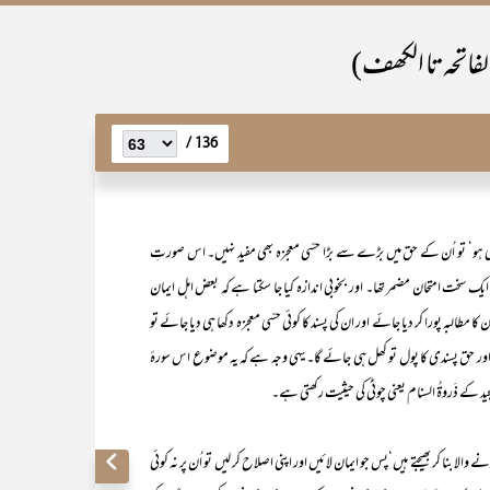
لفاتحہ تا الکھف)
136 /
 ہو‘ تو اُن کے حق میں بڑے سے بڑا حسّی معجزہ بھی مفید نہیں۔ اس صورتِ
سخت امتحان مضمر تھا۔ اور بخوبی اندازہ کیا جا سکتا ہے کہ بعض اہل ایمان
ا مطالبہ پورا کر دیا جائے اور ان کی پسند کا کوئی حسّی معجزہ دکھا ہی دیا جائے تو
اور حق پسندی کا پول تو کھل ہی جائے گا۔ یہی وجہ ہے کہ یہ موضوع اس سورۂ
 کے ذَروۃُ السنام یعنی چوٹی کی حیثیت رکھتی ہے۔
ر بھیجتے ہیں‘پس جو ایمان لائیں اور اپنی اصلاح کر لیں تو اُن پر نہ کوئی