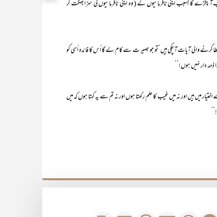
 پکڑے گا بسبب اپنی نافرمانیوں کے ( وہ اپنی نافرمانیوں کی سزا بھگت کر
 آیات آ چکی ہیں‘تو جو بصیرت سے کام لے گا اُس کا فائدہ اُسی کو
را ذمہ دار نہیں ہوں!‘‘
یں ہیں اور نہ میں غیب کا علم رکھتا ہوں اور نہ تم سے یہ کہتا ہوں کہ میں
‘‘