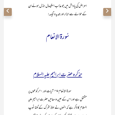
اعراض کی پاداش میں جو عذابِ استیصال نازل ہوئے ان
کے حوالے سے انذار اور تہدید و تنبیہہ!
سُورۃ الانعام
تذکرہ حضرت ابراہیم علیہ السلام
سورۃ الانعام ۱۶۵ آیات اور ۲۰ رکوعوں پر
مشتمل ہے اور اس کے عین وسط میں حضرت ابراہیم علیہ
السلام کا ذکر ہے کہ انہوں نے اوّلاً شرک کے گھٹا ٹوپ