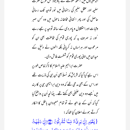
اندھیروں میں آنکھ کھولنے کے باوجود کس طرح فطرتِ
سلیمہ اور عقلِ سلیم کی رہنمائی میں نورِ توحید تک رسائی
حاصل کی اور پھر انتہائی مخالفانہ ماحول میں وہ کس صبر
وثبات اور استقلال و پامردی کے ساتھ توحید پر جمے رہے
‘اور نہ صرف یہ کہ پوری قوم کی مخالفت بھی ان کو
مرعوب اور ہراساں نہ کرپائی بلکہ انہوں نے دلیل کے
میدان میں اپنی پوری قوم کو شکست ِفاش دی۔
حضرت ابراہیم علیہ السلام کا ذکر خاص طور پر
اس لیے کیا گیا کہ قریش مکہ نسلاً بھی اُن ہی کی ذرّیت تھے
اور اس کے بھی مدعی تھے کہ وہ دین ابراہیمی ہی پر کاربند
ہیں‘جسے وہ دین حنیفی بھی کہتے تھے۔ چنانچہ اُن پر واضح کیا
گیا کہ اُن کے جدّ امجد نے تو تمام معبودانِ باطل کا انکار
کرتے ہوئے اعلان کیا تھا کہ:
{یٰقَوۡمِ اِنِّیۡ بَرِیۡٓءٌ مِّمَّا تُشۡرِکُوۡنَ ﴿۷۸﴾اِنِّیۡ وَجَّہۡتُ