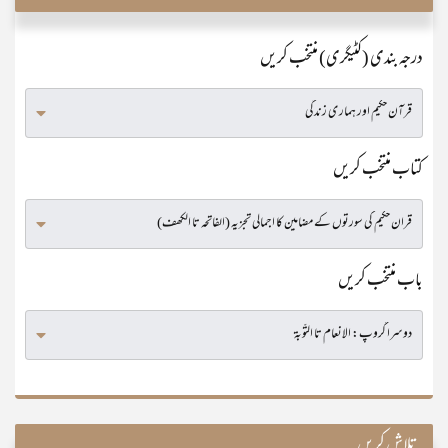
درجہ بندی (کٹیگری) منتخب کریں
کتاب منتخب کریں
باب منتخب کریں
تلاش کریں