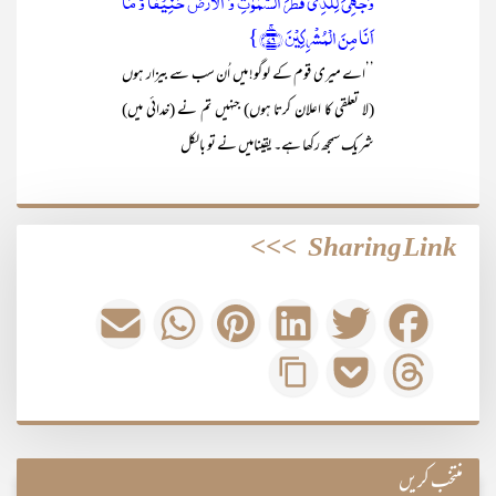
وَجۡہِیَ لِلَّذِیۡ فَطَرَ السَّمٰوٰتِ وَ الۡاَرۡضَ حَنِیۡفًا وَّ مَاۤ
اَنَا مِنَ الۡمُشۡرِکِیۡنَ ﴿ۚ۷۹﴾}
’’اے میری قوم کے لوگو! میں اُن سب سے بیزار ہوں
(لا تعلقی کا اعلان کرتا ہوں) جنہیں تم نے (خدائی میں)
شریک سمجھ رکھا ہے۔ یقینامیں نے تو بالکل
>>>
Sharing Link
منتخب کریں