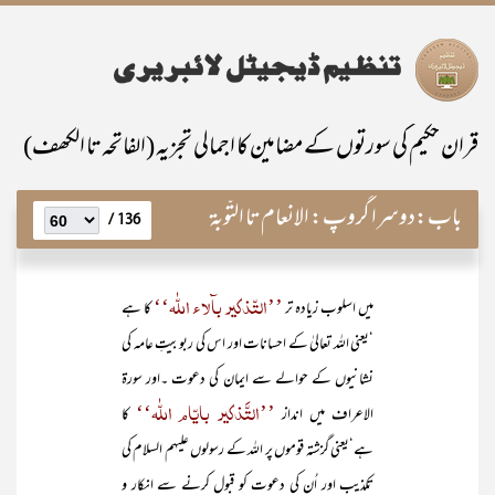
قران حکیم کی سورتوں کے مضامین کا اجمالی تجزیہ (الفاتحہ تا الکھف)
باب:
دوسرا گروپ: الانعام تا التّوبۃ
136 /
’’التّذکیر بآلاء اللّٰہ‘‘
میں اسلوب زیادہ تر
کا ہے
‘یعنی اللہ تعالیٰ کے احسانات اور اس کی ربوبیتِ عامہ کی
نشانیوں کے حوالے سے ایمان کی دعوت ۔اور سورۃ
’’التَّذکیر بایّام اللّٰہ‘‘
الاعراف میں انداز
کا
ہے‘یعنی گزشتہ قوموں پر اللہ کے رسولوں علیہم السلام کی
تکذیب اور اُن کی دعوت کو قبول کرنے سے انکار و