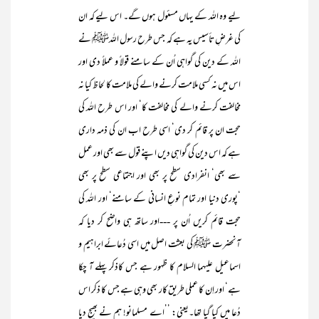
لیے وہ اللہ کے یہاں مسئول ہوں گے۔ اس لیے کہ ان
کی غرضِ تأسیس یہ ہے کہ جس طرح رسول اللہﷺ نے
اللہ کے دین کی گواہی اُن کے سامنے قولاً و عملاً دی اور
اس میں نہ کسی ملامت کرنے والے کی ملامت کا لحاظ کیا نہ
مخالفت کرنے والے کی مخالفت کا‘ اور اس طرح اللہ کی
حجت ان پر قائم کر دی‘ اسی طرح اب ان کی ذمہ داری
ہے کہ اس دین کی گواہی دیں اپنے قول سے بھی اور عمل
سے بھی‘ انفرادی سطح پر بھی اور اجتماعی سطح پر بھی
‘پوری دنیا اور تمام نوعِ انسانی کے سامنے‘ اور اللہ کی
حجت قائم کریں اُن پر ---اور ساتھ ہی واضح کر دیا کہ
آنحضرت ﷺ کی بعثت اصل میں اسی دُعائے ابراہیم و
اسماعیل علیہما السلام کا ظہور ہے جس کاذکر پہلے آ چکا
ہے‘ اور اِن کا عملی طریق کار بھی وہی ہے جس کا ذکر اس
دُعا میں کیا گیا تھا۔یعنی: ’’اے مسلمانو! ہم نے بھیج دیا