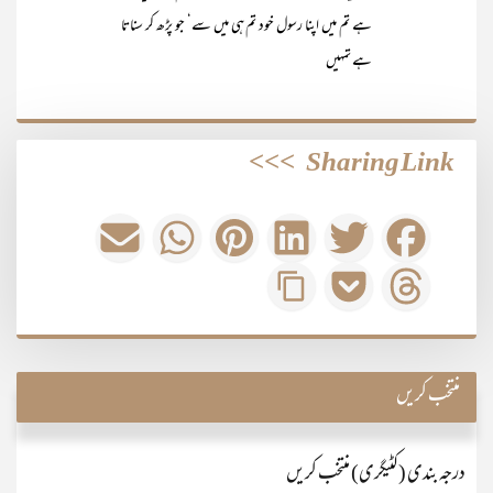
ہے تم میں اپنا رسول خود تم ہی میں سے‘ جو پڑھ کر سناتا
ہے تمہیں
>>>
Sharing Link
منتخب کریں
درجہ بندی (کٹیگری) منتخب کریں