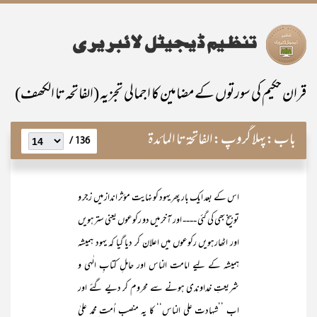
قران حکیم کی سورتوں کے مضامین کا اجمالی تجزیہ (الفاتحہ تا الکھف)
باب:
پہلا گروپ:الفاتحۃ تا المائدۃ
136 /
اس کے بعد ایک بار پھر یہود کو نہایت مؤثر انداز میں زجر و
توبیخ بھی کی گئی ---- اور آخر میں دو رکوعوں یعنی سترہویں
اور اٹھارہویں رکوعوں میں اعلان کر دیا گیا کہ یہود ہمیشہ
ہمیشہ کے لیے امامت الناس اور حاملِ کتابِ الٰہی و
شریعتِ خداوندی ہونے سے محروم کر دیے گئے اور
اب ’’شہادت علی الناس‘‘ کا یہ منصب اُمت ِمحمد علیٰ