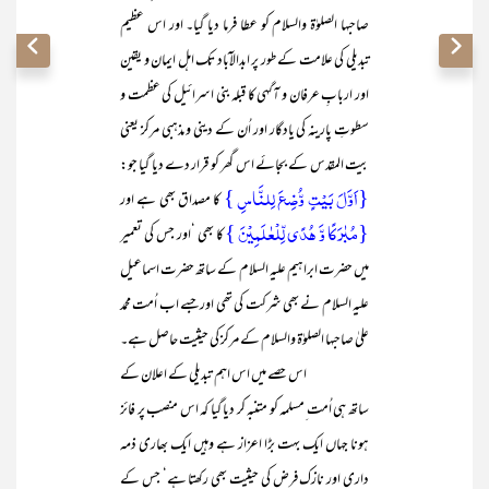
صاحبہا الصلوٰۃ والسلام کو عطا فرما دیا گیا۔ اور اس عظیم
تبدیلی کی علامت کے طور پر ابدالآباد تک اہل ایمان و یقین
اور اربابِ عرفان و آگہی کا قبلہ بنی اسرائیل کی عظمت و
سطوتِ پارینہ کی یادگار اور اُن کے دینی و مذہبی مرکز یعنی
بیت المقدس کے بجائے اس گھر کو قرار دے دیا گیا جو:
{اَوَّلَ بَیۡتٍ وُّضِعَ لِلنَّاسِ }
کا مصداق بھی ہے اور
{مُبٰرَکًا وَّ ہُدًی لِّلۡعٰلَمِیۡنَ }
کا بھی ‘اور جس کی تعمیر
میں حضرت ابراہیم علیہ السلام کے ساتھ حضرت اسماعیل
علیہ السلام نے بھی شرکت کی تھی اور جسے اب اُمت محمد
علیٰ صاحبہا الصلوٰۃ والسلام کے مرکز کی حیثیت حاصل ہے۔
اس حصے میں اس اہم تبدیلی کے اعلان کے
ساتھ ہی اُمت ِمسلمہ کو متنبہ کر دیا گیا کہ اس منصب پر فائز
ہونا جہاں ایک بہت بڑا اعزاز ہے وہیں ایک بھاری ذمہ
داری اور نازک فرض کی حیثیت بھی رکھتا ہے‘ جس کے