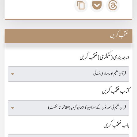
منتخب کریں
درجہ بندی (کٹیگری) منتخب کریں
کتاب منتخب کریں
باب منتخب کریں