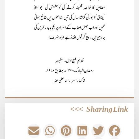
مضامین کا خلاصہ قلمبند کرنے کی کوشش کی ‘جو اَوّلاً
’میثاق‘ لاہور کی گزشتہ سال کی تین اشاعتوں میں شائع ہوئی
تھیں اور اب بعض احباب کے اصرار پر یکجا ہدیۂ ناظرین کی
جا رہی ہیں: ؏ گر قبول افتدزہے عزّ و شرف!
تقدیم طبع اوّل۔ مطبوعہ
رمضان المبارک ۱۳۹۸ھ بمطابق ۱۹۷۸ء
خاکسار اسرار احمد عفی عنہ
>>>
Sharing Link