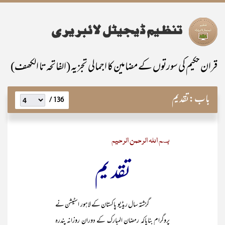
قران حکیم کی سورتوں کے مضامین کا اجمالی تجزیہ (الفاتحہ تا الکھف)
باب:
تقدیم
136 /
بسم اللہ الرحمن الرحیم
تقد یم
گزشتہ سال ریڈیو پاکستان کے لاہور اسٹیشن نے
پروگرام بنایاکہ رمضان المبارک کے دوران روزانہ پندرہ