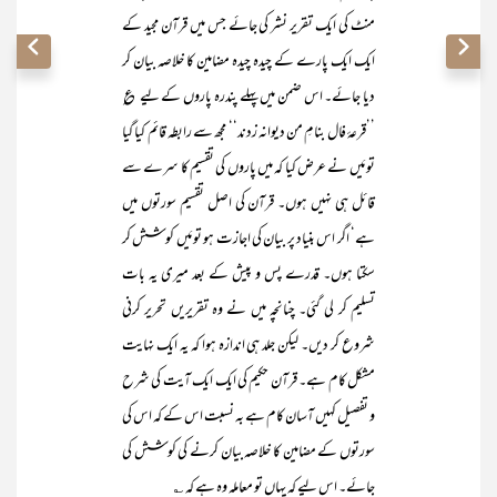
منٹ کی ایک تقریر نشر کی جائے جس میں قرآن مجید کے
ایک ایک پارے کے چیدہ چیدہ مضامین کا خلاصہ بیان کر
دیا جائے۔ اس ضمن میں پہلے پندرہ پاروں کے لیے ؏
’’قرعۂ فال بنامِ من دیوانہ زدند‘‘ مجھ سے رابطہ قائم کیا گیا
تو مَیں نے عرض کیا کہ میں پاروں کی تقسیم کا سرے سے
قائل ہی نہیں ہوں۔ قرآن کی اصل تقسیم سورتوں میں
ہے‘ اگر اس بنیاد پر بیان کی اجازت ہو تو مَیں کوشش کر
سکتا ہوں۔ قدرے پس و پیش کے بعد میری یہ بات
تسلیم کر لی گئی۔ چنانچہ میں نے وہ تقریریں تحریر کرنی
شروع کر دیں۔ لیکن جلد ہی اندازہ ہوا کہ یہ ایک نہایت
مشکل کام ہے۔ قرآن حکیم کی ایک ایک آیت کی شرح
و تفصیل کہیں آسان کام ہے بہ نسبت اس کے کہ اس کی
سورتوں کے مضامین کا خلاصہ بیان کرنے کی کوشش کی
جائے۔ اس لیے کہ یہاں تو معاملہ وہ ہے کہ ؎