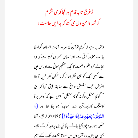
ز فرق تا بہ قدم ہر کجا کہ می نگرم
کرشمہ دامنِ دل می کشد کہ جا ایں جاست!
واقعہ یہ ہے کہ کریم قرآن کی ہر ہر آیت انسان کو اپنی
جانب متوجہ کرتی ہے اور انسان محسوس کرتا ہے کہ وہ
بجائے خود علم و حکمت کا ایک عظیم موتی ہے اور ان میں
سے کسی ایک کو بھی نظر انداز کرنا ممکن نظر نہیں آتا!
الغرض عجب شش و پنج سے سابقہ پیش آیا کہ ؏
‘’’گویم مشکل وگرنہ گویم مشکل‘‘ اس لیے کہ اُدھر براڈ
{وَ
کاسٹنگ کارپوریشن سے ’معاہدہ‘ ہو چکا تھا اور
الۡمُوۡفُوۡنَ بِعَہۡدِہِمۡ اِذَا عٰہَدُوۡا}
کا تقاضا تھا کہ جیسے بھی
ممکن ہو وعدہ پورا کیا جائے۔چنانچہ دل پر جبر کر کے جیسے
بھی بن پڑا پندرہ تقریروں میں سورۃ الکہف تک کے اہم