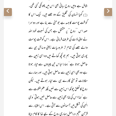
شامل ہے وہیں روح ِربانی بھی اس میں پھونکی گئی تھی۔
(۱)
گویا انسان کی تخلیق کے دو حصے ہیں۔ ایک اس کا
گوشت پوست کا جسد ہے جو مٹی سے بنا ہے اور دوسرا
حصہ اس ’’روح‘‘ پر مشتمل ہے جس کی نسبت خود اللہ
نے اپنی ذات کی طرف فرمائی ہے۔ اس گوشت پوست
والے حصے کی تمام تر ضروریات زمینی وسائل ہی سے
پوری ہوتی ہیں۔ ہم جو کچھ کھاتے ہیں وہ اسی زمین سے
حاصل ہوتا ہے‘ ہمارا لباس جن چیزوں سے تیار ہوتا
ہے وہ بھی اسی زمین سے حاصل ہوتی ہیں۔ اور ہمارے
مکانات تو مٹی گارے ہی سے تیار ہوتے ہیں۔ لیکن
روح کا تعلق چونکہ اس زمین سے نہیں بلکہ علم ملکوت سے
ہے‘ لہذا اس کی غذا بھی زمین سے حاصل نہیں ہوتی‘ وحی
الٰہی کی شکل میں آسمانوں سے آتی ہے۔ اس اعتبار سے
قرآن حکیم دراصل ہماری روح کے لیے غذا کا کام دیتا