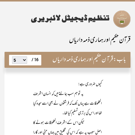
قرآن حکیم اور ہماری ذمہ داریاں
باب:
قرآ ن حکیم اور ہماری ذمہ داریاں
16 /
کیوں ضروری ہے!
یہ تو ہم سب جانتے ہیں کہ انسان اشرف
المخلوقات ہے یہاں تک کہ فرشتوں نے بھی اسے سجدہ کیا
تھا اور اس کی برتری تسلیم کیا تھا۔
لیکن اس کے اشرف المخلوقات ہونے کا
اصل سبب یہ ہے کہ اس کی تخلیق میں جہاں مٹی اور گارا