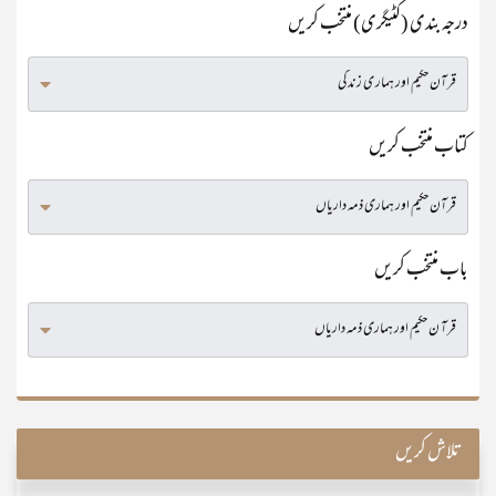
درجہ بندی (کٹیگری) منتخب کریں
کتاب منتخب کریں
باب منتخب کریں
تلاش کریں