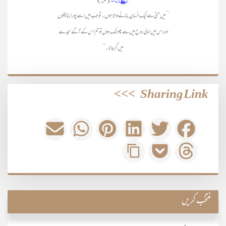
’’ میں مٹی سے ایک انسان بنانے والا ہوں ۔تو جب میں اسے پورا بنا چکوں
اور اس میں اپنی روح میں سے پھونک دوں تو تم اس کےآگے سجدے
میں گر جانا۔‘‘
>>>
Sharing Link
منتخب کریں