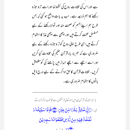
ہے اور اس کی تلاوت روح کی نشوونما اور اسے تر و تازہ
رکھنے کا اہم ذریعہ ہے۔ اب یہ بات واضح ہو گئی کہ جس
طرح ہم اپنے جسم کو صحت مند اور توانا رکھنے کے لیے
مسلسل محنت کرتے ہیں اور اچھی سے اچھی غذا کا اہتمام
کرتے ہیں اسی طرح اپنی روح کو تر و تازہ رکھنے کے لیے
ضروری ہے کہ ہم بار بار قرآن حکیم کی تلاوت کیا کریں
اور اسے اچھے سے اچھے انداز میں پڑھنے کی کوشش
کریں۔ تلاوتِ قرآن کا حق ادا کرنے کے لیے درج ذیل
باتوں کا اہتمام ضروری ہے۔
____________________________
(۱): جیسا کہ قرآن مجید میں اللہ تعالیٰ فرشتوں سے مخاطب ہو کر فرماتے
﴿ اِنِّیۡ خَالِقٌۢ بَشَرًا مِّنۡ طِیۡنٍ ﴿۷۱﴾فَاِذَا سَوَّیۡتُہٗ وَ
ہیں:
نَفَخۡتُ فِیۡہِ مِنۡ رُّوۡحِیۡ فَقَعُوۡا لَہٗ سٰجِدِیۡنَ
﴿۷۲﴾﴾۔
(صٓ)