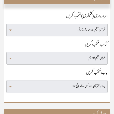
درجہ بندی (کٹیگری) منتخب کریں
کتاب منتخب کریں
باب منتخب کریں