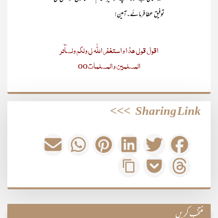
توفیق عطا فرمائے۔آمین!
اقول قولی ہذا واستغفر اللّٰہ لی ولکم ولسآئر
المسلمین والمسلماتoo
>>>
Sharing Link
منتخب کریں