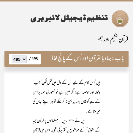
قراۤن حکیم اور ہم
باب:
جہاد بالقرآن اور اُس کے پانچ محاذ
493 /
ہیں‘ اس کام کے لیے اس کے دل میں کتنی لگن‘ تڑپ‘
ولولہ اور حوصلہ ہے! اگر نہیں ہے تو شعوری طور پر اس
کے لیے کوشاں ہو۔ یہ بھی نہ کر سکے تو پھر اپنے ایمان کی
خیرمنائے۔
میں نے ۱۹۶۸ء میں ’’مسلمانوں پر قرآن مجید
کے حقوق‘‘ کے موضوع پر تقریر کی تھی۔ اس میں قرآن