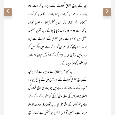
مجید کے پانچ حقوق گنوائے تھے۔ پہلا یہ کہ اسے مانا
جائے۔ دوسرا یہ کہ اسے پڑھا جائے۔ تیسرا یہ کہ اُسے
سمجھا جائے۔ چوتھا یہ کہ اس پر عمل کیا جائے اور پانچواں
یہ کہ اسے دوسروں تک پہنچایا جائے۔ یہ تقریر مطبوعہ
شکل میں موجود ہے۔ ان حقوق کے حوالے سے اپنا
محاسبہ خود کیجیے کہ کیا ہم ان کو ادا کر رہے ہیں! اگر نہیں کر
رہے ہیں تو آج ہی یہ عزم کر کے اٹھیے کہ ہم ان شاء اللہ
ان حقوق کو ادا کریں گے۔
یہ بھی حسنِ اتفاق ہے کہ میں نے قرآن مجید
کے پانچ حقوق گنوائے تھے اور آج میں نے پانچ ہی محاذ
آپ کے سامنے رکھ دیے ہیں جو ہماری اپنی ملّت کی
اصلاح اور اس کی دینی و ملّی زندگی کو سنوارنے کے لیے
جہاد بالقرآن کے متقاضی ہیں۔ یہ توہماری جدوجہد کا پہلا
مرحلہ ہے۔ ہمیں تو اس قرآن کی شمشیر بے زنہار‘ تیغ