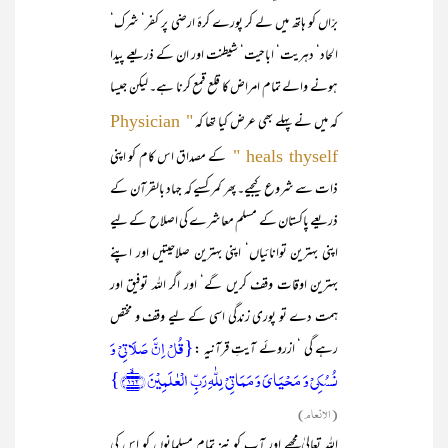
برّاں کو ہاتھ میں لے کر پورے کرۂ ارضی پر کفر‘ شرک‘
الحاد‘ دہریت‘ اباحیت‘ شیطنت اور ان کے ذریعے پیدا
ہونے والے تمام امراض کا قلع قمع کرنا ہے۔ لیکن جیسا
کہ میں نے پہلے بھی عرض کیا تھا کہ
" Physician
کے مصداق اس کام کو اپنی
heals thyself "
ذات سے شروع کیجیے۔ پھر کمر کسیے کہ جہاد بالقرآن کے
ذریعے پاکستان کے مسلم معاشرے کی اصلاح کے لیے
اپنی بہترین توانائیاں‘ اپنی بہترین صلاحیتیں اور اپنے
بہترین اوقات وقف کریں گے‘ اور اگر اللہ توفیق اور
ہمت دے تو پوری زندگی اسی کے لیے وقف و مختص
{قُلۡ اِنَّ صَلَاتِیۡ وَ
رہے گی ‘ ازروئے آیتِ قرآنیہ :
نُسُکِیۡ وَ مَحۡیَایَ وَ مَمَاتِیۡ لِلّٰہِ رَبِّ الۡعٰلَمِیۡنَ ﴿۱۶۲﴾ۙ}
(الانعام)
اللہ تعالیٰ مجھے اور آپ کو نیز تمام مسلمانوں کو اس کی