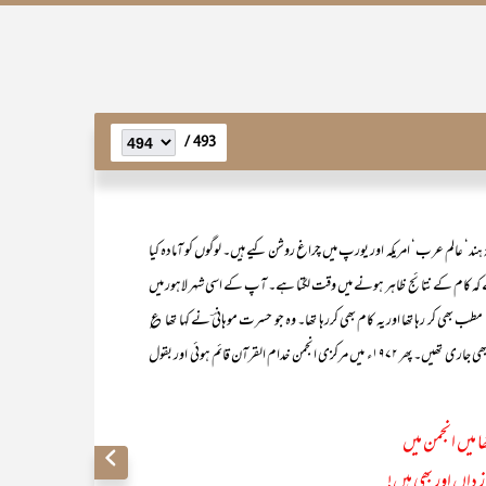
493 /
 ہند‘ عالم عرب‘ امریکہ اور یورپ میں چراغ روشن کیے ہیں۔ لوگوں کو آمادہ کیا
 کہ کام کے نتائج ظاہر ہونے میں وقت لگتا ہے۔ آپ کے اسی شہر لاہور میں
 مطب بھی کر رہا تھا اور یہ کام بھی کررہا تھا۔ وہ جو حسرت موہانیؔ نے کہا تھا ؏
’’ہے مشقِ سخن جاری اور چکی کی مشقت بھی‘‘ تو یہ دونوں چیزیں میرے لیے بھی جاری تھیں۔ پھر ۱۹۷۲ء میں مرکزی انجمن خدام القرآن قائم ہوئی اور بقول
ا میں انجمن میں
اں اور بھی ہیں!