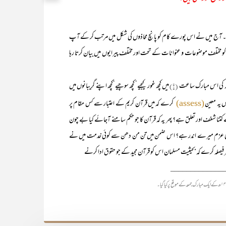
۔ آج میں نے اس پورے کام کو پانچ محاذوں کی شکل میں مرتب کر کے آپ
 کو مختلف موضوعات و عنوانات کے تحت اور مختلف پیرایوں میں بیان کرتا رہا
کی اس مبارک ساعت
(۱)
میں کچھ غور کیجیے‘ کچھ سوچیے‘کچھ اپنے گریبانوں میں
خص یہ معین
کرے کہ میں قرآن کریم کے اعتبار سے کس مقام پر
(assess)
ے کتنا شغف اور تعلق ہے؟ پھر یہ کہ قرآن کا جو حکم سامنے آجائے کیا بے چون
دہ‘ کوئی عزم میرے اندر ہے؟ اس ضمن میں تن من دھن سے کوئی خدمت میں نے
 فیصلہ کرے کہ بحیثیت مسلمان اس کو قرآن مجید کے جو حقوق ادا کرنے
_____________