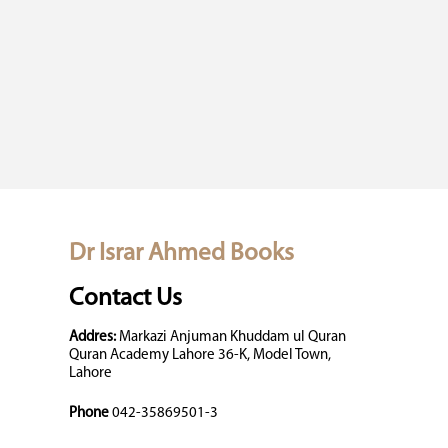
Dr Israr Ahmed Books
Contact Us
Addres:
Markazi Anjuman Khuddam ul Quran
Quran Academy Lahore 36-K, Model Town,
Lahore
Phone
042-35869501-3