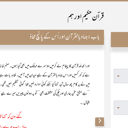
قراۤن حکیم اور ہم
باب:
جہاد بالقرآن اور اُس کے پانچ محاذ
اور الحمدللہ قرآن کا پیغام لے کر میں دوسرے ممالک میں بھی گیا ہوں۔ صنم خانۂ
ہے کہ کمر کسیں اور اس جہاد بالقرآن کے لیے میدان میں آئیں۔ ظاہر بات ہے
میں نے یہ کام چھ سال تن تنہا کیا‘جبکہ کوئی ادارہ نہیں تھا‘ کوئی تنظیم نہیں تھی۔
اقبال ؎
گئے دن کہ تنہا تھ
یہاں اب مرے راز د