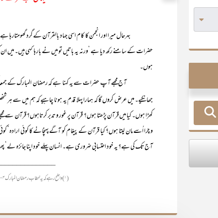
بہرحال میرا اور انجمن کا کام اسی جہاد بالقرآن کے گرد گھومتارہا ہے
حضرات کے سامنے رکھ دیا ہے ‘ورنہ یہ باتیں تو میں نے بارہا کہی ہیں۔ میں ان
ہوں۔
آج مجھے آپ حضرات سے یہ کہنا ہے کہ رمضان المبارک کے جمعہ 
جھانکیے۔ میں عرض کروں گا کہ ہمارا پہلا قدم یہ ہونا چاہیے کہ ہم میں سے ہر ش
کھڑا ہوں۔ کیا میں قرآن پڑھتا ہوں؟ قرآن پر غور و تدبر کرتاہوں؟ قرآن سے مجھ
و چرا اُسے مان لیتا ہوں؟ کیا قرآن کے پیغام کو آگے پہنچانے کا کوئی ارا
آج تک کی ہے؟ یہ خود احتسابی ضروری ہے۔ انسان پہلے خود اپنا جائزہ لے‘ پھر
_______________
(۱) واضح رہے کہ یہ خطاب رمضان المبارک ۱۴۰۴ھ کے ایک مبارک جمعہ کے موقع پر کیا گیا ۔