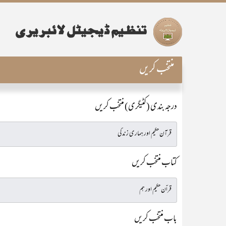
منتخب کریں
درجہ بندی (کٹیگری) منتخب کریں
کتاب منتخب کریں
باب منتخب کریں