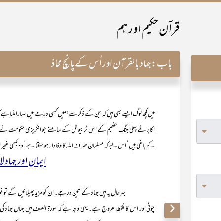
قراۤن حکیم اور ہم
باب:
جہاد بالقرآن اور اُس کے پانچ محاذ
میں کچھ لوگ ایسے بھی ہیں کہ جن کے ذکر سے ہمیں کسی درجے میں سہارا ملتا ہ
اکابر نے پہلی جنگ عظیم کے اس ٹربیونل کے سامنے جو انگریزی حکومت نے بغاو
کے باغی ہیں‘ اس لیے کہ مسلمان صرف اللہ کا وفادار ہو سکتا ہے ‘وہ کبھی غیر اللہ
ایمان اور جہاد ل
چوٹی اور اس کا نقطۂ عروج ہے۔ یہی وجہ ہے کہ سورۃ الصف میں جہاں جہاد کی