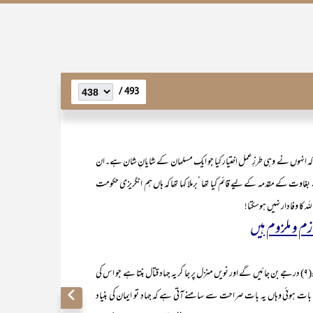
493 /
ے کہ انہوں نے وہی طرزِعمل اختیار کیا جو ایک مسلمان کے شایانِ شان ہے۔ان
ت کے مقدمہ کے لیے قائم کیا تھا ‘برملا کہا تھا کہ ہاں ہم انگریزی حکومت
 کا وفادار نہیں ہوسکتا!
ازم و ملزوم ہیں
بہرحال یہ ہیں جہاد کے تین درجے۔ ان کو مزید پھیلائیں گے تو نو(۹) درجے بن جائیں گے اور نویں منزل پر جا کر یہ جہاد قتال بنتا ہے جو اس کی
 بات ہوئی وہاں یہ بات صراحت سے سامنے آتی ہے کہ جہاد تو ایمان کی بنیاد