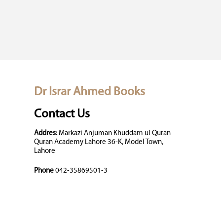
Dr Israr Ahmed Books
Contact Us
Addres:
Markazi Anjuman Khuddam ul Quran
Quran Academy Lahore 36-K, Model Town,
Lahore
Phone
042-35869501-3