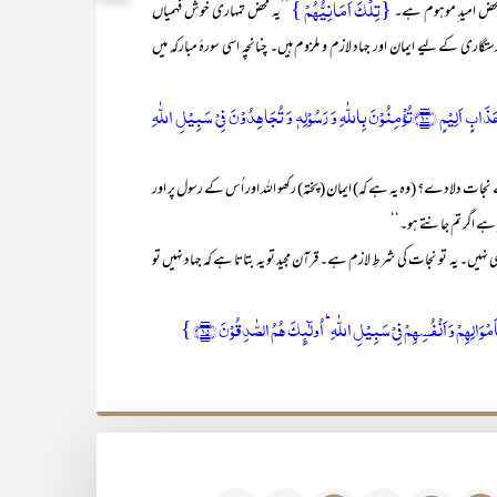
{تِلۡکَ اَمَانِیُّہُمۡ }
 محض امید ِموہوم ہے۔
’’یہ محض تمہاری خوش فہمیاں
ری کے لیے ایمان اور جہاد لازم و ملزوم ہیں۔ چنانچہ اسی سورۂ مبارکہ میں
{یٰۤاَیُّہَا الَّذِیۡنَ اٰمَنُوۡا ہَلۡ اَدُلُّکُمۡ عَلٰی تِجَارَۃٍ تُنۡجِیۡکُمۡ مِّنۡ عَذَابٍ اَلِیۡمٍ ﴿۱۰﴾تُؤۡمِنُوۡنَ بِاللّٰہِ وَ رَسُوۡلِہٖ وَ تُجَاہِدُوۡنَ فِیۡ سَبِیۡلِ اللّٰہِ
 دلادے؟ (وہ یہ ہے کہ) ایمان (پختہ) رکھو اللہ اور اُس کے رسول پر اور
 ہے اگر تم جانتے ہو۔‘‘
ہ تو نجات کی شرطِ لازم ہے۔ قرآن مجید تو یہ بتاتا ہے کہ جہاد نہیں تو
اَمۡوَالِہِمۡ وَ اَنۡفُسِہِمۡ فِیۡ سَبِیۡلِ اللّٰہِ ؕ اُولٰٓئِکَ ہُمُ الصّٰدِقُوۡنَ ﴿۱۵﴾ }