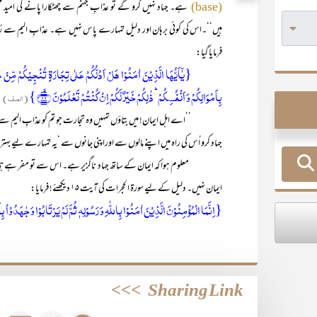
ہے۔ جہاد نہیں کرو گے تو عذابِ جہنم سے چھٹکارا پانے کی امید
(base)
ہیں‘‘۔اس کی کوئی برہان اور دلیل تمہارے پاس نہیں ہے۔ عذابِ الیم سے رُستگا
فرمایا گیا:
بِاَمۡوَالِکُمۡ وَ اَنۡفُسِکُمۡ ؕ ذٰلِکُمۡ خَیۡرٌ لَّکُمۡ اِنۡ کُنۡتُمۡ تَعۡلَمُوۡنَ ﴿ۙ۱۱﴾}
(الصف)
’’اے اہل ایمان! میں بتاؤں تمہیں وہ تجارت جو تم کو عذابِ الیم سے نجات
جہاد کرو اُس کی راہ میں اپنے مالوں سے اوراپنی جانوں سے ‘یہ تمہارے لیے بہتر
معلوم ہوا کہ ایمان کے ساتھ جہاد ناگزیر ہے۔ اس سے تو مفر ہے ہی نہیں۔ ی
ایمان نہیں۔ دلیل کے لیے سورۃ الحجرات کی آیت ۱۵ دیکھئے! فرمایا:
{اِنَّمَا الۡمُؤۡمِنُوۡنَ الَّذِیۡنَ اٰمَنُوۡا بِاللّٰہِ وَ رَسُوۡلِہٖ ثُمَّ لَمۡ یَرۡتَابُوۡا وَ جٰہَدُوۡاْ بِ
>>>
Sharing Link