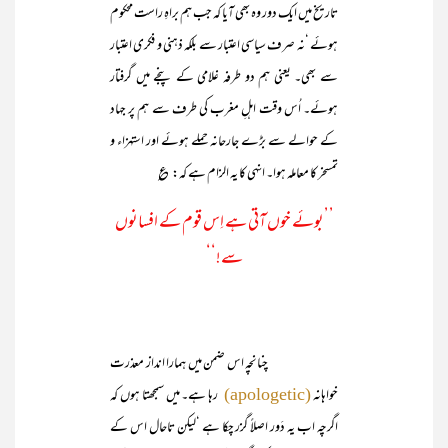
تاریخ میں ایک دور وہ بھی آیا کہ جب ہم براہِ راست محکوم
ہوئے ‘نہ صرف سیاسی اعتبار سے بلکہ ذہنی و فکری اعتبار
سے بھی۔ یعنی ہم دو طرفہ غلامی کے پنجے میں گرفتار
ہوئے۔ اُس وقت اہلِ مغرب کی طرف سے ہم پر جہاد
کے حوالے سے بڑے جارحانہ حملے ہوئے اور استہزاء و
تمسخر کا معاملہ ہوا۔ انہی کا یہ الزام ہے کہ: ؏
’’بوئے خوں آتی ہے اِس قوم کے افسانوں
سے!‘‘
چنانچہ اس ضمن میں ہمارا انداز معذرت
خواہانہ
رہا ہے۔ میں سمجھتا ہوں کہ
(apologetic)
اگرچہ اب یہ دَور اصلاً گزر چکا ہے ‘لیکن تاحال اس کے