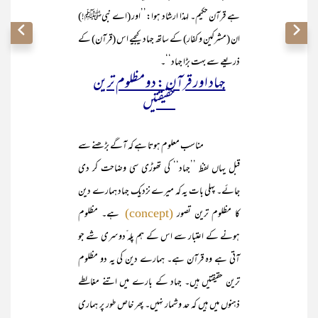
ہے قرآن حکیم۔ لہذا ارشاد ہوا:’’اور (اے نبیﷺ!)
ان (مشرکین و کفار) کے ساتھ جہاد کیجیے اس (قرآن) کے
ذریعے سے بہت بڑا جہاد‘‘۔
جہاد اور قرآن : دو مظلوم ترین
حقیقتیں
مناسب معلوم ہوتا ہے کہ آگے بڑھنے سے
قبل یہاں لفظ ’’جہاد‘‘ کی تھوڑی سی وضاحت کر دی
جائے۔ پہلی بات یہ کہ میرے نزدیک جہاد ہمارے دین
کا مظلوم ترین تصور
ہے۔ مظلوم
(concept)
ہونے کے اعتبار سے اس کے ہم پلہ ّدوسری شے جو
آتی ہے وہ قرآن ہے۔ ہمارے دین کی یہ دو مظلوم
ترین حقیقتیں ہیں۔ جہاد کے بارے میں اتنے مغالطے
ذہنوں میں ہیں کہ حد و شمار نہیں۔ پھر خاص طور پر ہماری