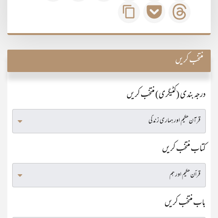
منتخب کریں
درجہ بندی (کٹیگری) منتخب کریں
کتاب منتخب کریں
باب منتخب کریں