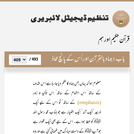
قراۤن حکیم اور ہم
باب:
جہاد بالقرآن اور اُس کے پانچ محاذ
493 /
معلوم ہوا کہ یہاں جس جہاد کا حکم دیا جا رہا ہے اس شد و مد
کے ساتھ‘ اس اہتمام کے ساتھ‘ اس تاکید و زور
کے ساتھ‘ تو اس کے لیے ایک
(emphasis)
ذریعہ‘ ایک آلہ‘ ایک ہتھیار ہے جو جناب محمد رسول اللہ
ﷺ کو عطا ہوا ہے۔ اس کے لیے بھی ایک تلوار ہے
جو آپﷺ کے دست ِمبارک میں تھمائی گئی ہے اور وہ