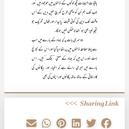
باقیات السیّئات کچھ لوگوں کے ذہنوں میں موجود ہیں ‘اور
جب تک ہم اُن کو اچھی طرح کھرچ نہیں دیں گے اُس
وقت تک دین کی کوئی مثبت‘ پائیدار اور فعال تحریک جو
نتیجہ خیز بھی ہو‘ اٹھانا ممکن نہیں ہو گا۔
دوسری بات یہ کہ جہاد کے بارے میں سب
سے پہلا مغالطہ ذہنوں میں یہ بٹھا دیا گیا اور اس کے نتائج
بہت دُوررس ہیں کہ جہاد کے معنی ’’جنگ‘‘ ہیں۔ اس
بارے میں میری رائے ہے کہ اغیار اور بیگانوں کی
کارستانی کے ساتھ ساتھ یگانوں اور اپنوں کی بھی
>>>
Sharing Link