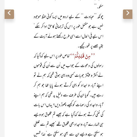
سکو۔‘‘
چونکہ ’’عبادت ‘‘ کے لیے اردو میں ایسا کوئی لفظ موجود
نہیں ہے جو مکمل طور پر اس کی ترجمانی کا حق ادا کر سکے‘
اس لیے فی الحال اسے اسی طرح رکھتے ہوئے آیت کے
بقیہ حصے پر غور کیجیے۔
’’ مِنْ قَبْلِکُمْ‘‘
خاص طور پر اس لیے کہا گیا کہ
رسولوں کی دعوت کے جواب میں اُن سے اُن کی قوموں
نے اکثر و بیشتر جو بات کہی وہ یہی ہوتی تھی کہ ہم نے تو
اپنے آباء و اجداد کو یہی کرتے ہوئے پایا تھا جو ہم کر
رہے ہیں۔ گویا ان کی طرف سے دلیل یہ تھی کہ ہم اپنے
آباء و اجداد کی رسومات کو کیسے چھوڑ دیں؟ یہاں اس بات
کی نفی کرتے ہوئے کہا گیا ہے کہ جیسے تم مخلوق ہو ویسے
ہی تمہارے آباء و اجداد بھی مخلوق تھے‘ جیسے تم سے غلطی
ہو سکتی ہے ویسے ان سے بھی ہو سکتی ہے‘ لہذا تمہیں