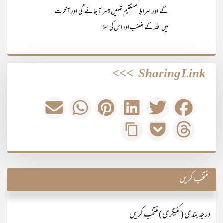
گے اور صراطِ مستقیم تمہیں میسر آ جائے گی اور آخرت
میں اللہ کے غضب اور اس کی سزا
>>>
Sharing Link
منتخب کریں
درجہ بندی (کٹیگری) منتخب کریں