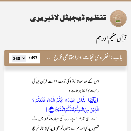
قراۤن حکیم اور ہم
باب:
انفرادی نجات اور اجتماعی فلاح کے لیے قرآن کا لائحہ عمل
493 /
اس کے بعد سورۃ البقرۃ کی آیت ۲۱ سے قرآن مجید کی
دعوت کا آغاز ہوتا ہے:
{یٰۤاَیُّہَا النَّاسُ اعۡبُدُوۡا رَبَّکُمُ الَّذِیۡ خَلَقَکُمۡ وَ
الَّذِیۡنَ مِنۡ قَبۡلِکُمۡ لَعَلَّکُمۡ تَتَّقُوۡنَ ﴿ۙ۲۱﴾}
’’اے بنی آدم! اپنے رب کی عبادت کرو جس نے
تمہیں پیدا کیا اور تم سے پہلوں کو بھی (پیدا کیا) تاکہ تم بچ