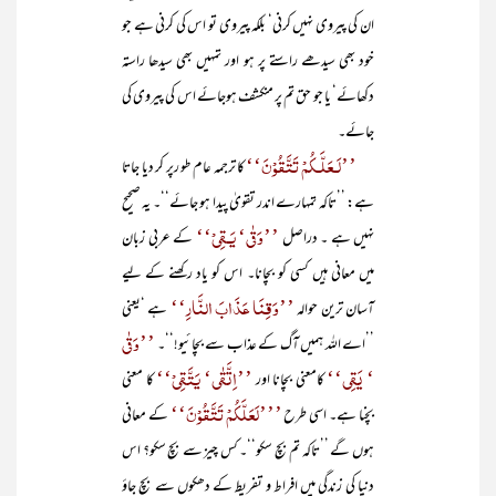
ان کی پیروی نہیں کرنی‘ بلکہ پیروی تو اس کی کرنی ہے جو
خود بھی سیدھے راستے پر ہو اور تمہیں بھی سیدھا راستہ
دکھائے‘ یا جو حق تم پر منکشف ہوجائے اس کی پیروی کی
جائے۔
’’لَـعَلَّـکُمْ تَتَّقُوْنَ‘‘
کا ترجمہ عام طو رپر کر دیا جاتا
ہے: ’’تاکہ تمہارے اندر تقویٰ پیدا ہو جائے‘‘۔ یہ صحیح
’’وَقٰی‘ یَـقِیْ‘‘
نہیں ہے ۔ دراصل
کے عربی زبان
میں معانی ہیں کسی کو بچانا۔ اس کو یاد رکھنے کے لیے
’’وَقِنَا عَذَابَ النَّارِ‘‘
آسان ترین حوالہ
ہے ‘یعنی
’’وَقٰی
’’اے اللہ ہمیں آگ کے عذاب سے بچائیو!‘‘۔
‘ یَقِی‘‘
’’اِتَّقٰی‘ یَتَّقِیْ‘‘
کامعنی بچانا اور
کا معنی
’’’لَعَلَّکُمْ تَتَّقُوْنَ‘‘
بچنا ہے۔ اسی طرح
کے معانی
ہوں گے ’’تاکہ تم بچ سکو‘‘۔ کس چیز سے بچ سکو؟ اس
دنیا کی زندگی میں افراط و تفریط کے دھکوں سے بچ جاؤ