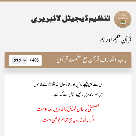
قراۤن حکیم اور ہم
باب:
تعارفِ قرآن مع عظمتِ قرآن
493 /
ان سے بھی پیچھے جائیں اور محمدٌ رسول اللہﷺ کے قدموں
میں سر رکھ دیں۔ جیسے اقبال نے کہاہے ؎
بمصطفیٰ ؐبرساں خویش را کہ دیں ہمہ اوست
اگر بہ اُو نہ رسیدی تمام بولہبی است