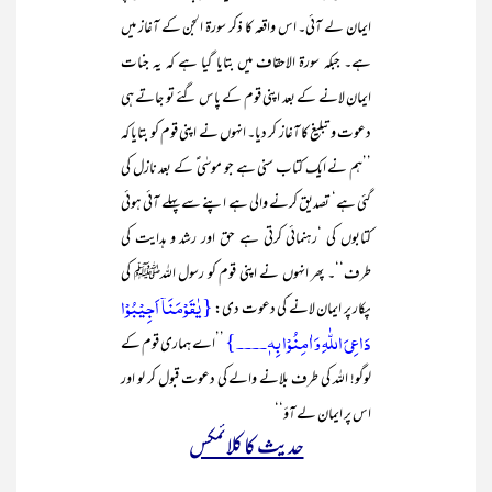
ایمان لے آئی۔ اس واقعہ کا ذکر سورۃ الجن کے آغاز میں
ہے۔ جبکہ سورۃ الاحقاف میں بتایا گیا ہے کہ یہ جنات
ایمان لانے کے بعد اپنی قوم کے پاس گئے تو جاتے ہی
دعوت و تبلیغ کا آغاز کر دیا۔ انہوں نے اپنی قوم کو بتایا کہ
’’ہم نے ایک کتاب سنی ہے جو موسٰی ؑ کے بعد نازل کی
گئی ہے‘ تصدیق کرنے والی ہے اپنے سے پہلے آئی ہوئی
کتابوں کی ‘رہنمائی کرتی ہے حق اور رشد و ہدایت کی
طرف‘‘۔ پھر انہوں نے اپنی قوم کو رسول اللہﷺ کی
{یٰقَوۡمَنَاۤ اَجِیۡبُوۡا
پکار پر ایمان لانے کی دعوت دی:
دَاعِیَ اللّٰہِ وَ اٰمِنُوۡا بِہٖ۔۔۔۔}
’’اے ہماری قوم کے
لوگو! اللہ کی طرف بلانے والے کی دعوت قبول کر لو اور
اس پر ایمان لے آؤ‘‘
حدیث کا کلائمکس