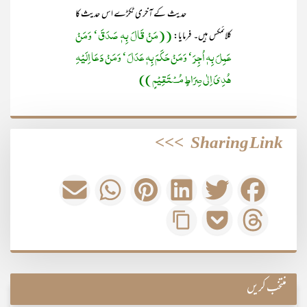
حدیث کے آخری ٹکڑے اس حدیث کا
((مَنْ قَالَ بِہٖ صَدَقَ‘ وَمَنْ
کلائمکس ہیں۔ فرمایا:
عَمِلَ بِہٖ اُجِرَ‘ وَمَنْ حَکَمَ بِہٖ عَدَلَ‘ وَمَنْ دَعَا اِلَیْہِ
ھُدِیَ اِلٰی صِرَاطٍ مُسْتَقِیْمٍ ))
>>>
Sharing Link
منتخب کریں