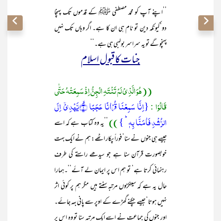
’’اپنے آپ کو محمد مصطفی ﷺ کے قدموں تک پہنچا
دو‘کیونکہ دین تو نام ہی ان کا ہے۔ اگر وہاں تک نہیں
پہنچو گے تو یہ سراسر بولہبی ہی ہے۔‘‘
جنات کا قبول اسلام
((ھُوَ الَّذِیْ لَمْ تَنْتَہِ الْجِنُّ اِذْ سَمِعَتْہُ حَتّٰی
قَالُوْا :
{اِنَّا سَمِعۡنَا قُرۡاٰنًا عَجَبًا ۙ﴿۱﴾یَّہۡدِیۡۤ اِلَی
الرُّشۡدِ فَاٰمَنَّا بِہٖ ؕ }
))
’’یہ وہ کتاب ہے کہ اسے
جیسے ہی جنوں نے سنا‘ فوراً پکار اٹھے: ہم نے ایک بہت
خوبصورت قرآن سنا ہے جو سیدھے راستے کی طرف
رہنمائی کرتا ہے‘ تو ہم اس پر ایمان لے آئے‘‘۔ہمارا
حال یہ ہے کہ سینکڑوں مرتبہ سنتے ہیں مگر ہم پر کوئی اثر
نہیں ہوتا‘ جیسے چکنے گھڑے کے اوپر سے پانی بہہ جائے۔
اور جنوں کی جماعت نے اسے ایک مرتبہ سنا تو وہ اس پر