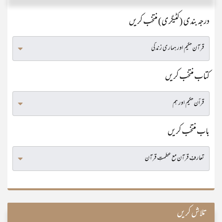
درجہ بندی (کٹیگری) منتخب کریں
کتاب منتخب کریں
باب منتخب کریں
تلاش کریں