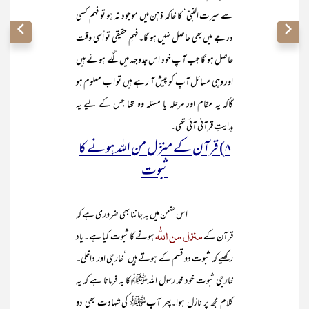
سے سیرت النبیؐ‘ کا خاکہ ذہن میں موجود نہ ہو تو فہم کسی
درجے میں بھی حاصل نہیں ہو گا۔ فہمِ حقیقی تو اُسی وقت
حاصل ہو گا جب آپ خود اس جدوجہد میں لگے ہوئے ہیں
اور وہی مسائل آپ کو پیش آ رہے ہیں تو اب معلوم ہو
گاکہ یہ مقام اور مرحلہ یا مسئلہ وہ تھا جس کے لیے یہ
ہدایتِ قرآنی آئی تھی۔
۸) قرآن کے منزّل من اللہ ہونے کا
ثبوت
اس ضمن میں یہ جاننا بھی ضروری ہے کہ
منزل من اللّٰہ
قرآن کے
ہونے کا ثبوت کیا ہے۔ یاد
رکھیے کہ ثبوت دو قسم کے ہوتے ہیں ‘خارجی اور داخلی۔
خارجی ثبوت خود محمد رسول اللہﷺ کا یہ فرمانا ہے کہ یہ
کلام مجھ پر نازل ہوا۔پھر آپﷺ کی شہادت بھی دو