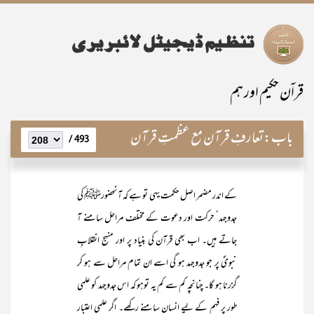
قراۤن حکیم اور ہم
باب:
تعارفِ قرآن مع عظمتِ قرآن
493 /
کے اندر مضمر اصل حکمت یہی تو ہے کہ آنحضورﷺ کی
جدوجہد‘ حرکت اور دعوت کے مختلف مراحل سامنے آ
جاتے ہیں۔ اب بھی قرآن کی بنیاد پر اور منہج انقلابِ
نبویؐ پر جو جدوجہد ہو گی اسے ان تمام مراحل سے ہو کر
گزرنا ہو گا۔ چنانچہ کم سے کم یہ توہو کہ اس جدوجہد کو علمی
طور پر فہم کے لیے انسان سامنے رکھے۔ اگر علمی اعتبار