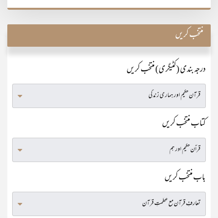
منتخب کریں
درجہ بندی (کٹیگری) منتخب کریں
کتاب منتخب کریں
باب منتخب کریں