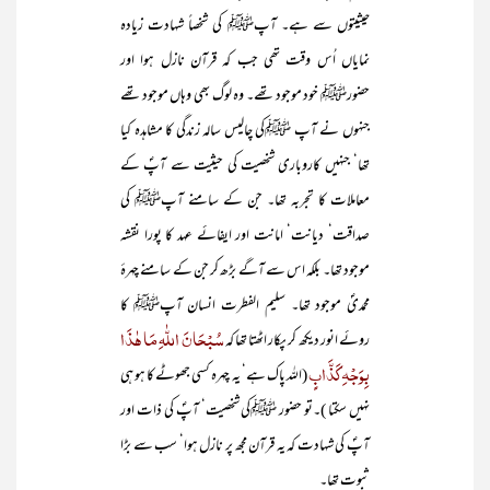
حیثیتوں سے ہے۔ آپﷺ کی شخصاً شہادت زیادہ
نمایاں اُس وقت تھی جب کہ قرآن نازل ہوا اور
حضورﷺ خود موجود تھے۔ وہ لوگ بھی وہاں موجود تھے
جنہوں نے آپ ﷺکی چالیس سالہ زندگی کا مشاہدہ کیا
تھا‘ جنہیں کاروباری شخصیت کی حیثیت سے آپؐ کے
معاملات کا تجربہ تھا۔ جن کے سامنے آپﷺ کی
صداقت‘ دیانت‘ امانت اور ایفائے عہد کا پورا نقشہ
موجود تھا۔ بلکہ اس سے آگے بڑھ کر جن کے سامنے چہرۂ
محمدیؐ موجود تھا۔ سلیم الفطرت انسان آپﷺ کا
سُبْحَانَ اللّٰہِ مَا ھٰذَا
روئے انور دیکھ کر پکار اٹھتا تھا کہ
بِوَجْہِ کَذَّابٍ
(اللہ پاک ہے‘ یہ چہرہ کسی جھوٹے کا ہو ہی
نہیں سکتا )۔تو حضور ﷺکی شخصیت‘ آپؐ کی ذات اور
آپؐ کی شہادت کہ یہ قرآن مجھ پر نازل ہوا‘ سب سے بڑا
ثبوت تھا۔