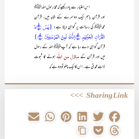
اس اعتبار سے یاد رکھیے کہ محمدٌ رسول اللہﷺ
اور قرآن باہم ایک دوسرے کے شاہد ہیں۔ قرآن
{یٰسٓ ۚ﴿۱﴾وَ
محمدﷺ کی رسالت پر گواہی دیتا ہے:
الۡقُرۡاٰنِ الۡحَکِیۡمِ ۙ﴿۲﴾اِنَّکَ لَمِنَ الۡمُرۡسَلِیۡنَ ۙ﴿۳﴾}
قرآن گواہی دے رہا ہے کہ آپﷺ اللہ کے رسول
منزل من اللّٰہ
ہیں اور قرآن کے
ہونے کا ثبوت
ذاتِ محمدیؐ ہے۔ اس کا ایک پہلو تو وہ ہے کہ
>>>
Sharing Link