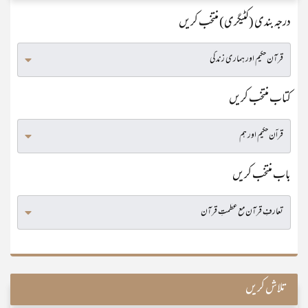
درجہ بندی (کٹیگری) منتخب کریں
کتاب منتخب کریں
باب منتخب کریں
تلاش کریں