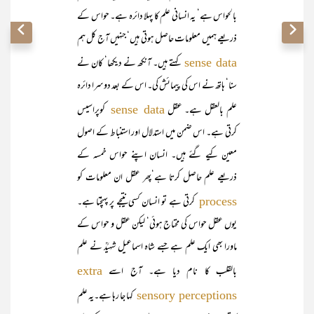
بالحواس ہے‘ یہ انسانی علم کا پہلا دائرہ ہے۔ حواس کے
ذریعے ہمیں معلومات حاصل ہوتی ہیں‘ جنہیں آج کل ہم
کہتے ہیں۔ آنکھ نے دیکھا‘ کان نے
sense data
سنا‘ ہاتھ نے اس کی پیمائش کی۔ اس کے بعد دوسرا دائرہ
علم بالعقل ہے۔ عقل
کوپراسیس
sense data
کرتی ہے۔ اس ضمن میں استدلال اور استنباط کے اصول
معین کیے گئے ہیں۔ انسان اپنے حواس خمسہ کے
ذریعے علم حاصل کرتا ہے‘پھر عقل ان معلومات کو
کرتی ہے تو انسان کسی نتیجے پر پہنچتا ہے۔
process
یوں عقل حواس کی محتاج ہوئی‘ لیکن عقل و حواس کے
ماورا بھی ایک علم ہے جسے شاہ اسماعیل شہیدؒ نے علم
بالقلب کا نام دیا ہے۔ آج اسے
extra
کہا جا رہا ہے۔یہ علم
sensory perceptions