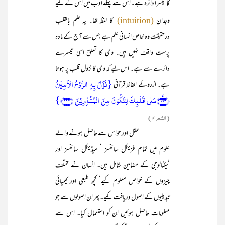
کا تیسرا دائرہ ہے۔ اس سے پہلے ادب میں اس کے لیے
وجدان
کا لفظ تھا۔ یہ علم بالقلب
(intuition)
درحقیقت وہ خاص انسانی علم ہے جس سے آج کے مادہ
پرست واقف نہیں ہیں۔ وحی کا تعلق اسی تیسرے
دائرے سے ہے۔ اس لیے کہ وحی کا نزول قلب پر ہوتا
{نَزَلَ بِہِ الرُّوۡحُ الۡاَمِیۡنُ
ہے۔ ازروئے الفاظ قرآنی
﴿۱۹۳﴾ۙعَلٰی قَلۡبِکَ لِتَکُوۡنَ مِنَ الۡمُنۡذِرِیۡنَ ﴿۱۹۴﴾}
(الشعراء)
عقل اور حواس سے حاصل ہونے والے
علوم میں تمام فزیکل سائنسز ‘ میڈیکل سائنسز اور
ٹیکنالوجی کے مضامین شامل ہیں۔ انسان نے مختلف
چیزوں کے خواص معلوم کیے‘ کچھ طبعی اور کیمیائی
تبدیلیوں کے اصول دریافت کیے۔ پھر ان اصولوں سے جو
معلومات حاصل ہوئیں ان کو استعمال کیا۔ اس سے