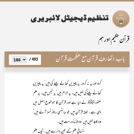
قراۤن حکیم اور ہم
باب:
تعارفِ قرآن مع عظمتِ قرآن
493 /
کرو اور یہ نہ کرو۔ یہ چیزیں کھانے پینے کی ہیں‘ یہ چیزیں
کھانے پینے کی نہیں ہیں۔ یہ حرام ہیں‘ یہ نجس ہیں۔ یہ علم
حضورﷺ نے دیا ہے اور قرآن کا موضوع اصل میں
یہی ہے۔ البتہ قرآن میں جو سائنسی ریفرنسز آئے ہیں‘
وہ غلط نہیں ہیں‘ وہ لازماً درست ہیں۔
انسانی علم کے تین دائرے ہیں۔ ایک علم