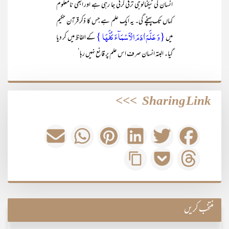
انسان کی ٹیکنالوجی ترقی کرتی جا رہی ہے اور ابھی نامعلوم
کہاں تک پہنچے گی۔ یہ ایک علم ہے جس کا ذکر قرآن حکیم
{وَ عَلَّمَ اٰدَمَ الۡاَسۡمَآءَ کُلَّہَا }
میں
کے الفاظ میں کر دیا
گیا۔ البتہ انسان صرف اس علم پر قانع نہیں رہا‘
>>>
Sharing Link
منتخب کریں