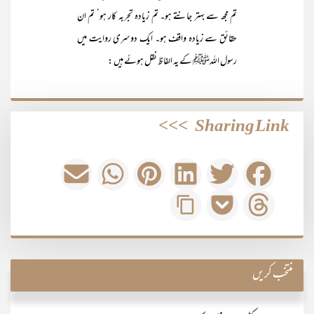
تم مجھ سے بہتر جانتے ہو۔ تم زیادہ تجربہ کار ہو‘ تم ان
حقائق سے زیادہ واقف ہو۔ ایک دوسری روایت میں
رسول اللہﷺ کے یہ الفاظ نقل ہوئے ہیں :
>>>
Sharing Link
منتخب کریں