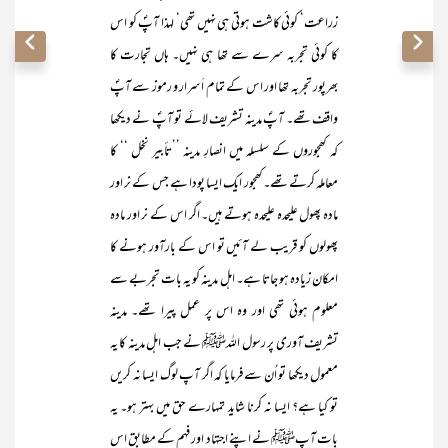
زراعت‘ کوئی کاشت ہوتی ہی نہیں تھی‘ لہذا آپؐ کو اس
کا کوئی تجربہ سرے سے تھا ہی نہیں۔ ہاں تجارت کا
بھرپور تجربہ تھا اور اس کے تمام اَسرار و رموز سے آپؐ
واقف تھے۔ آپؐ مدینہ تشریف لائے تو آپؐ نے دیکھا
کہ کھجوروں کے سلسلہ میں انصارِ مدینہ ’’تأبیر نخل ‘‘ کا
معاملہ کرتے تھے۔کھجور ایک ایسا پودا ہے جس کے نر اور
مادہ پھول علیحدہ علیحدہ ہوتے ہیں۔ اگر اس کے نر اور مادہ
پھولوں کو قریب لے آئیں تو اس کے بارآور ہونے کا
امکان زیادہ ہو جاتا ہے۔ اہل مدینہ کو یہ بات تجربے سے
معلوم ہوئی تھی اور وہ اس پر عمل پیرا تھے۔ مدینہ
تشریف آوری پر رسول اللہﷺ نے جب اہل مدینہ کا یہ
معمول دیکھا تو اُن سے فرمایا کہ اگر آپ لوگ ایسا نہ کریں
تو کیا ہے؟ ایسا نہ کرنا شاید تمہارے حق میں بہتر ہو۔ یہ
بات آپﷺ نے اپنے اجتہاد اور فہم کے مطابق اس