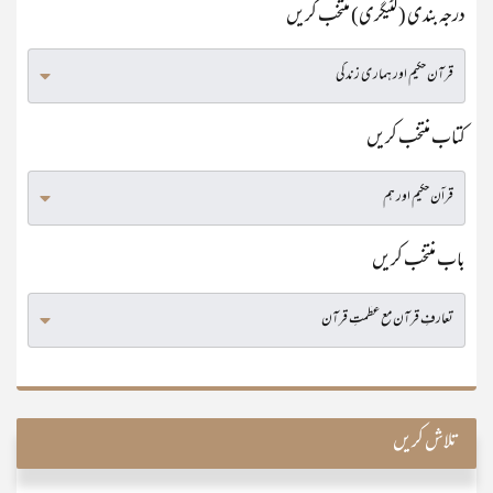
درجہ بندی (کٹیگری) منتخب کریں
کتاب منتخب کریں
باب منتخب کریں
تلاش کریں