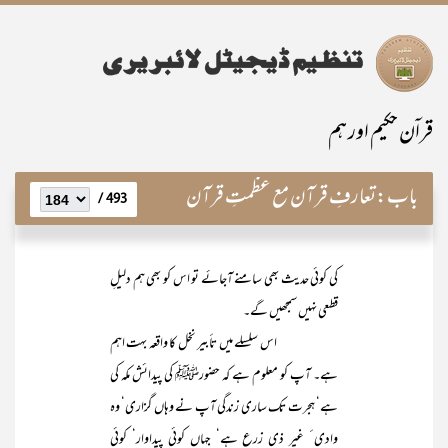
قراۤن حکیم اور ہم
باب:
تعارفِ قرآن مع عظمتِ قرآن
493 /
کی کوئی حدیث بھی سامنے آجائے تو اس کو بھی ہم دلیلِ
قطعی نہیں سمجھیں گے۔
اس سلسلے میں تأبیر نخل کا واقعہ بہت اہم
ہے۔ آپ کو معلوم ہے کہ حضورﷺ کی پیدائش مکہ کی
ہے‘ ہجرت تک ساری زندگی آپ نے وہاں گزاری‘ وہ
وادی ٔ غیر ذی زرع ہے‘ جہاں کوئی پیداوار‘ کوئی