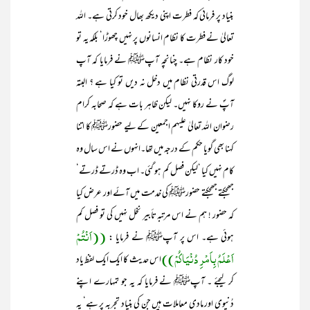
بنیاد پر فرمائی کہ فطرت اپنی دیکھ بھال خود کرتی ہے۔ اللہ
تعالیٰ نے فطرت کا نظام انسانوں پر نہیں چھوڑا‘ بلکہ یہ تو
خود کار نظام ہے۔ چنانچہ آپﷺ نے فرمایا کہ آپ
لوگ اس قدرتی نظام میں دخل نہ دیں تو کیا ہے ؟ البتہ
آپؐ نے روکا نہیں۔ لیکن ظاہر بات ہے کہ صحابہ کرام
رضوان اللہ تعالیٰ علیہم اجمعین کے لیے حضورﷺ کا اتنا
کہنا بھی گویا حکم کے درجہ میں تھا۔انہوں نے اس سال وہ
کام نہیں کیا ‘لیکن فصل کم ہو گئی۔ اب وہ ڈرتے ڈرتے‘
جھجکتے جھجکتے حضورﷺ کی خدمت میں آئے اور عرض کیا
کہ حضور ! ہم نے اس مرتبہ تأبیر نخل نہیں کی تو فصل کم
((اَنْتُمْ
ہوئی ہے۔ اس پر آپﷺ نے فرمایا :
اَعْلَمُ بِاَمْرِ دُنْیَاکُمْ))
اس حدیث کا ایک ایک لفظ یاد
کر لیجئے ۔ آپﷺ نے فرمایا کہ یہ جو تمہارے اپنے
دُنیوی اور مادی معاملات ہیں جن کی بنیاد تجربہ پر ہے‘ یہ