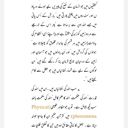
کشتیوں میں جو انسان کے نفع کی چیزیں لیے ہوئے دریاؤ
ں اور سمندروں میں چلتی پھرتی ہیں‘ بارش کے اُس پانی
میں جسے اللہ اوپر سے برساتا ہے ‘پھر اس کے ذریعے
سے مردہ زمین کو زندگی بخشتا ہے اور (اپنے اسی انتظام کی
بدولت) زمین میں ہر قسم کی جاندار مخلوق کو پھیلاتا ہے‘
ہواؤ ں کی گردش میں‘ اور اُن بادلوں میں جو آسمان اور
زمین کے درمیان تابع فرمان بنا کر رکھے گئے ہیں‘ ان
لوگوں کے لیے بے شمار نشانیاں ہیں جو عقل سے کام
لیتے ہیں‘‘۔
یہ سب اللہ کی نشانیاں ہیں ۔ان میں اللہ کی
قدرت‘ اللہ کی عظمت‘ اللہ کا علمِ کامل‘ اللہ کی حکمتِ بالغہ
سب کچھ شامل ہے۔ تو یہ جو مظاہر طبیعی
(Physical
ہیں‘ قرآن حکیم ان کا جابجا حوالہ
phenomena)
دیتا ہے ۔ بعض کائناتی حقائق وہ ہیں جن کا تعلق فلکیات