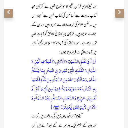
اور ٹیکنالوجی قرآن حکیم کا موضوع نہیں ہے‘ قرآن مجید
کتابِ ہدایت ہے‘ سائنس کی کتاب نہیں ہے‘ البتہ اس
میں سائنسی علوم کی طرف اشارے موجود ہیں اور ان کے
حوالے موجود ہیں۔ قرآن مجید کائناتی حقائق کو آیاتِ الٰہیہ
قرار دیتا ہے۔ سورۃ البقرۃ کی آیت ۱۶۴ ملاحظہ کیجئے‘ جسے
میں آیت الآیات قرار دیتا ہوں:
{اِنَّ فِیۡ خَلۡقِ السَّمٰوٰتِ وَ الۡاَرۡضِ وَ اخۡتِلَافِ الَّیۡلِ وَ
النَّہَارِ وَ الۡفُلۡکِ الَّتِیۡ تَجۡرِیۡ فِی الۡبَحۡرِ بِمَا یَنۡفَعُ
النَّاسَ وَ مَاۤ اَنۡزَلَ اللّٰہُ مِنَ السَّمَآءِ مِنۡ مَّآءٍ فَاَحۡیَا
بِہِ الۡاَرۡضَ بَعۡدَ مَوۡتِہَا وَ بَثَّ فِیۡہَا مِنۡ کُلِّ دَآبَّۃٍ ۪ وَّ
تَصۡرِیۡفِ الرِّیٰحِ وَ السَّحَابِ الۡمُسَخَّرِ بَیۡنَ السَّمَآءِ وَ
الۡاَرۡضِ لَاٰیٰتٍ لِّقَوۡمٍ یَّعۡقِلُوۡنَ ﴿۱۶۴﴾}
’’یقینا آسمانوں اور زمین کی ساخت میں ‘رات
اور دن کے پیہم ایک دوسرے کے بعد آنے میں‘ اُن