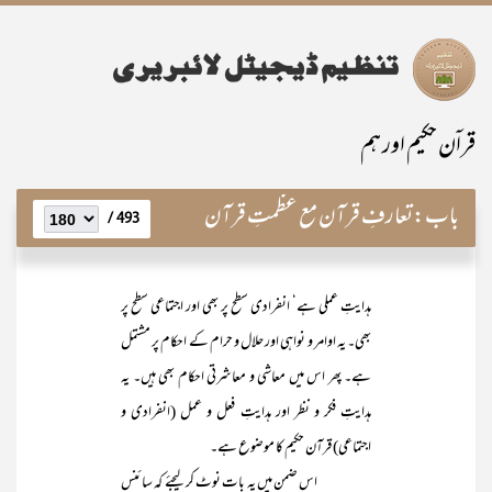
قراۤن حکیم اور ہم
باب:
تعارفِ قرآن مع عظمتِ قرآن
493 /
ہدایتِ عملی ہے‘ انفرادی سطح پر بھی اور اجتماعی سطح پر
بھی۔ یہ اوامر و نواہی اور حلال و حرام کے احکام پر مشتمل
ہے۔ پھر اس میں معاشی و معاشرتی احکام بھی ہیں۔ یہ
ہدایتِ فکر و نظر اور ہدایتِ فعل و عمل (انفرادی و
اجتماعی) قرآن حکیم کا موضوع ہے۔
اس ضمن میں یہ بات نوٹ کر لیجئے کہ سائنس