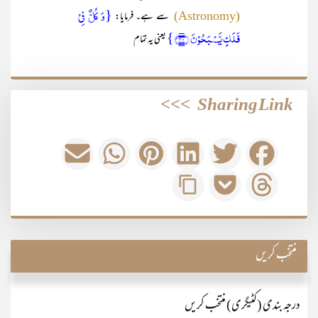
{وَ کُلٌّ فِیۡ
سے ہے۔ فرمایا:
(Astronomy)
فَلَکٍ یَّسۡبَحُوۡنَ ﴿۴۰﴾}
یعنی یہ تمام
>>>
Sharing Link
منتخب کریں
درجہ بندی (کٹیگری) منتخب کریں