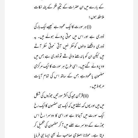
کے بارے میں ان حضرات کے نتیجۂ فکر کے چند نکات
ملاحظہ ہوں:
(i) ہر سورت کا ایک عمود ہے‘ جیسے ایک ہار کی
ڈوری ہے اور اس میں موتی پروئے ہوئے ہیں۔ یہ
ڈوری دیکھنے والوں کونظر نہیں آتی ‘موتی نظر آتے
ہیں‘لیکن ان کو باندھنے والی شے تو ڈوری ہے جس میں
وہ پروئے گئے ہیں۔ اسی طرح ہر سورت کا ایک مرکزی
مضمون یاعمودہے جس کے ساتھ اس کی تمام آیات
مربوط ہیں ۔
(ii)قرآن مجید کی اکثر سورتیں جوڑوں کی شکل
میں ہیں اور یوں کہہ سکتے ہیں کہ ایک ہی مضمون کا ایک رخ
ایک سورت میں آجاتا ہے اور اسی کا دوسرا رخ اس
جوڑے کے دوسرے حصّے میں آ کر مضمون کی تکمیل کر
دیتا ہے۔ مولانا اصلاحی صاحب نے بھی ایسا ہی فرمایا