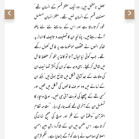
بعض نامکمل ہیں۔ وہ ایک مفکر قسم کے انسان تھے‘
مصنف قسم کے انسان نہیں تھے۔ مفکر انسان مسلسل
غور کرتارہتا ہے اور اس کے سامنے نئے نئے پہلو
آتے رہتے ہیں۔ چنانچہ ان کا تصنیف و تالیف کا انداز یہ
تھاکہ انہوں نے مختلف موضوعات پر فائل کھول رکھے
تھے۔ جب کوئی نیا خیال آتا تو کاغذ پر لکھ کر متعلقہ فائل
میں شامل کر لیتے۔ یہی وجہ ہے کہ ان کی اکثر تصانیف ان
کی وفات کے بعد کتابی شکل میں شائع ہوئی ہیں‘ جبکہ ان
کے زمانے میں وہ صرف فائلوں کی شکل میں تھیں اور
کسی شے کے چھپنے کی نوبت آئی ہی نہیں۔سوچ و بچار کا
تسلسل ان کے آخری لمحے تک جاری رہا۔ ’’مقدمہ نظام
القرآن‘‘واقعتا ان کے فکر اور سوچ کی صحیح نمائندگی
کرتاہے۔ اس ضمن میں ان کے شاگرد رشید امین احسن
اصلاحی صاحب نے بات کو آگے بڑھایا ہے۔ نظم قرآن