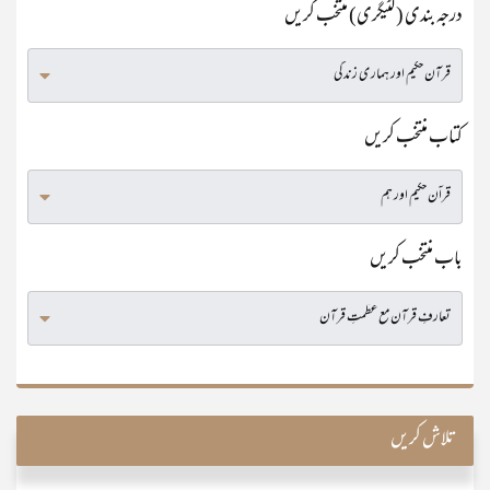
درجہ بندی (کٹیگری) منتخب کریں
کتاب منتخب کریں
باب منتخب کریں
تلاش کریں