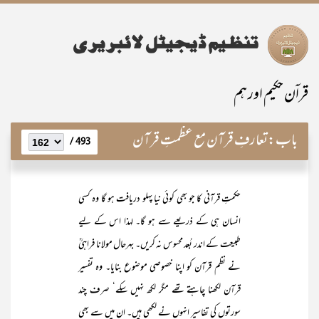
قراۤن حکیم اور ہم
باب:
تعارفِ قرآن مع عظمتِ قرآن
493 /
حکمتِ قرآنی کا جو بھی کوئی نیا پہلو دریافت ہو گا وہ کسی
انسان ہی کے ذریعے سے ہو گا۔ لہذا اس کے لیے
طبیعت کے اندر بُعد محسوس نہ کریں۔ بہرحال مولانا فراہیؒ
نے نظم قرآن کو اپنا خصوصی موضوع بنایا۔ وہ تفسیر
قرآن لکھنا چاہتے تھے مگر لکھ نہیں سکے‘ صرف چند
سورتوں کی تفاسیر انہوں نے لکھی ہیں۔ ان میں سے بھی