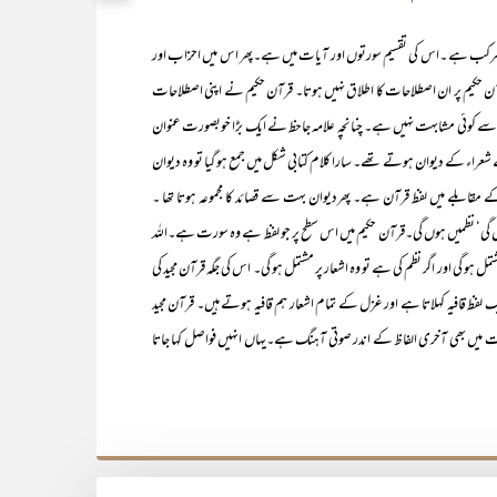
ے ۔اس کی تقسیم سورتوں اور آیات میں ہے۔پھر اس میں احزاب اور
 حکیم پر ان اصطلاحات کا اطلاق نہیں ہوتا۔ قرآن حکیم نے اپنی اصطلاحات
ت سے کوئی مشابہت نہیں ہے۔ چنانچہ علامہ جاحظ نے ایک بڑا خوبصورت عنوان
اء کے دیوان ہوتے تھے۔ سارا کلام کتابی شکل میں جمع ہو گیا تو وہ دیوان
ن کے مقابلے میں لفظ قرآن ہے۔ پھردیوان بہت سے قصائد کا مجموعہ ہوتا تھا ۔
ں گی‘ نظمیں ہوں گی۔قرآن حکیم میں اس سطح پر جو لفظ ہے وہ سورت ہے۔اللہ
مل ہو گی اور اگر نظم کی ہے تو وہ اشعار پر مشتمل ہو گی۔ اس کی جگہ قرآن مجید کی
 قافیہ کہلاتا ہے اور غزل کے تمام اشعار ہم قافیہ ہوتے ہیں۔ قرآن مجید
آیات میں بھی آخری الفاظ کے اندر صوتی آہنگ ہے۔یہاں انہیں فواصل کہا جاتا