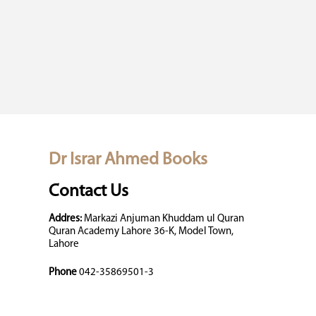
Dr Israr Ahmed Books
Contact Us
Addres:
Markazi Anjuman Khuddam ul Quran
Quran Academy Lahore 36-K, Model Town,
Lahore
Phone
042-35869501-3