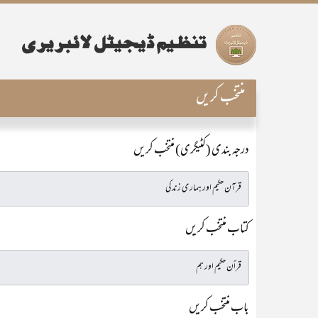
منتخب کریں
درجہ بندی (کٹیگری) منتخب کریں
کتاب منتخب کریں
باب منتخب کریں