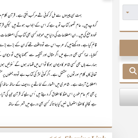
بہت سی چیزوں سے مل کر کوئی شے مرکب بنتی ہے۔ قرآن کلام مرکب ہ
گروپ ہیں۔ عام تصورِ کتاب تو یہ ہے کہ اس کے ابواب ہوتے ہیں ‘لیکن قرآن
خود وضع کی ہیں ۔ان اصطلاحات کی دنیا میں موجود کسی بھی کتاب کی اصطلاحا
قائم کیاہے۔ وہ کہتے ہیں کہ عرب اس سے تو واقف تھے کہ ان کے بڑے بڑے شعر
کہلایا۔ لہذا کسی بھی درجے میں اگر مثال اور تشبیہہ سے سمجھنا چاہیں تو دیوا
ہمارے ہاں بھی کسی شاعر کا دیوان ہو گا تو اس میں قصائد ہوں گے‘ غزلیں ہو
تعالیٰ کایہ کلام سورتوں پر مشتمل ہے۔ اگر کوئی نثر کی کتاب ہے تو وہ جملوں پر مشت
اصطلاح آیت ہے۔ شاعری میں اشعار کے خاتمے پر ردیف کے ساتھ ساتھ ایک لفظ
پربھی ہم عام طور پر اس لفظ کا اطلاق کر دیتے ہیں‘اس لیے کہ قرآن مجید کی 
ہے‘قافیہ کا لفظ استعمال نہیں کیا جاتا کہ کسی بھی درجے میں شعر کے ساتھ