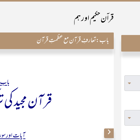
قراۤن حکیم اور ہم
باب:
تعارفِ قرآن مع عظمتِ قرآن
باب 
قرآن مجید کی ت
آیات اور سورت