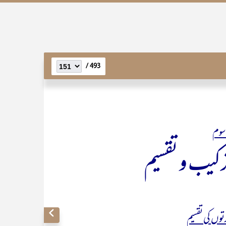
493 /
سوم
رکیب و تقسیم
وں کی تقسیم