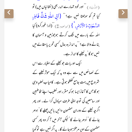
(الذّٰریٰت)
’’ اور خود تمہارے اندر بھی (نشانیاں ہیں) تو
{اَفِی اللّٰہِ شَکٌّ فَاطِرِ
کیا تم کو سوجھتا نہیں ہے؟‘‘
السَّمٰوٰتِ وَ الۡاَرۡضِ ؕ}
(ابراھیم:۱۰)
’’(ذرا غور کرو) کیا
اللہ کے بارے میں شک کرتے ہوجوزمین و آسمان کا
بنانے والا ہے؟‘‘یہ انداز بہرحال کسی تحریر یا مقالے میں
نہیں ہو گا‘ یہ خطبے کا انداز ہے۔
ایک اور بات جو خطبے کے اعتبار سے اس
کے خصائص میں سے ہے وہ یہ کہ ایک مؤثر خطبے کے
شروع میں بہت جامع گفتگو ہو تی ہے۔ کامیاب خطبہ وہی
ہو گا جس کا آغاز ایسا ہو کہ مقرر اور خطیب اپنے مخاطبین
اور سامعین کی توجہ اپنی طرف مبذول کرا لے۔ اور پھر
اگرچہ خطبے کے دوران مضمون دائیں بائیں پھیلے گا‘ اِدھر
جائے گا‘ اُدھر جائے گا‘ لیکن آخر میں آ کر وہ پھر کسی
مضمون کے اوپر مرتکز ہو جائے گا۔ یہ اگر نہیں ہے تو گویا