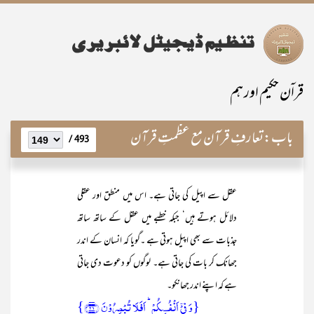
قراۤن حکیم اور ہم
باب:
تعارفِ قرآن مع عظمتِ قرآن
493 /
عقل سے اپیل کی جاتی ہے۔ اس میں منطق اور عقلی
دلائل ہوتے ہیں‘ جبکہ خطبے میں عقل کے ساتھ ساتھ
جذبات سے بھی اپیل ہوتی ہے ۔گویا کہ انسان کے اندر
جھانک کر بات کی جاتی ہے۔ لوگوں کو دعوت دی جاتی
ہے کہ اپنے اندر جھانکو۔
{وَ فِیۡۤ اَنۡفُسِکُمۡ ؕ اَفَلَا تُبۡصِرُوۡنَ ﴿۲۱﴾}