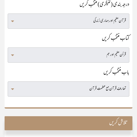
درجہ بندی (کٹیگری) منتخب کریں
کتاب منتخب کریں
باب منتخب کریں
تلاش کریں