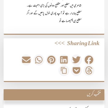
شاعری میں مطلع اور مقطع دونوں کی بڑی اہمیت ہے۔
مطلع جاندار ہے تو آپ پوری غزل پڑھیں گے اور اگر
مطلع ہی پھسپھسا ہے تو
>>>
Sharing Link
منتخب کریں