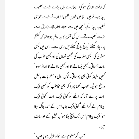
کہ وقت ضائع ہو گیا۔ ہمارے ہاں بڑے بڑے خطیب
پیدا ہوئے ہیں۔ خاص طور پر مجلسِ احرار نے بڑے عوامی
خطیب پیدا کیے‘ جن میں سے عطاء اللہ شاہ بخاریؒ بہت
بڑے خطیب تھے۔ ان کی تقریر کا یہ عالَم ہوتا تھا کہ گفتگو
چار چار گھنٹے ‘پانچ پانچ گھنٹے چل رہی ہے۔ اس میں کبھی
مشرق کی ‘کبھی مغرب کی ‘کبھی شمال کی اورکبھی جنوب کی
بات آ جاتی۔ کبھی ہنسانے کا اور کبھی رلانے کا انداز ہوتا‘
کہیں لطیفہ گوئی بھی ہو جاتی۔لیکن اوّل و آخر بات بالکل
واضح ہوتی۔ خوب گھما پھرا کر بھی مخاطب کو کسی ایک
بات پر لے آنا کہ اٹھے تو کوئی ایک بات ‘کوئی ایک
پیغام لے کر اٹھے‘ کوئی ایک جذبہ اس کے اندر جاگ چکا
ہو‘ ایک پیغام اس تک پہنچ چکا ہو‘ یہ خطبے کے اوصاف
ہیں۔
آپ کو معلوم ہے خواہ غزل ہو یا قصیدہ‘