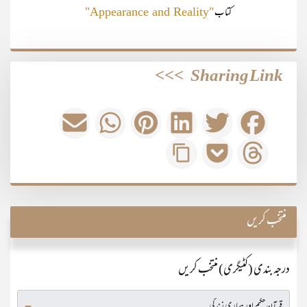
کتاب
"Appearance and Reality"
>>>
Sharing Link
منتخب کریں
درجہ بندی (کٹیگری) منتخب کریں