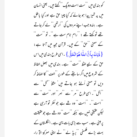
کو ہندی میں ’’ست است وویگ‘‘ کہتے ہیں۔ یعنی انسان
میں یہ تمیز پیدا ہو جائے کہ کیا چیز حق ہے اور کیا باطل
ہے۔ ہندو جب اپنے مردوں کی ’’اَرتھی‘‘ لے کر جاتے
تھے تو کہتے تھے : ’’رام نام ست ہے‘‘۔ تو ’’ست‘‘
کے معنی ’’حق‘‘ کے ہیں۔ قرآن مجید میں آتا ہے:
{ذٰلِکَ بِاَنَّ اللّٰہَ ھُوَ الْحَقُّ}
۔اسی طرح ہندی میں اس
حق کے لیے لفظ ’’ست‘‘ ہے۔ ہندی میں بعض الفاظ
کے شروع میں اگر سابقے کے طور پر ’’الف‘‘ کا اضافہ کر
دیں تو معنی اُلٹے ہو جاتے ہیں‘ مثلاً ’’ٹل‘‘ سے
’’اٹل‘‘۔ اسی طرح ’’مر‘‘ سے ’’امر‘‘ اور ’’ست‘‘ سے
’’است‘‘۔ ’’است‘‘ وہ شے ہے جو نظر تو آرہی ہے
لیکن حقیقی نہیں ہے‘ جبکہ ’’ست‘‘ وہ شے ہے جو حقیقت
پر مبنی ہے۔
سب سے بڑی بات یہی ہے۔ انگلستان کے
بہت بڑے فلسفی ’’بریڈ لے‘‘ نے اپنی معرکۃ الآ راء