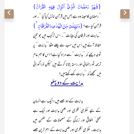
{شَھْرُ رَمَضَانَ الَّذِیْٓ اُنْزِلَ فِیْہِ الْقُرْاٰنُ}
’’رمضان کا مہینہ وہ ہے جس میں قرآن نازل کیا گیا‘‘۔ اور
{وَ بَیِّنٰتٍ مِّنَ الۡہُدٰی وَ الۡفُرۡقَانِ ۚ}
قرآن کیا ہے؟
’’ہدایت اور فرقان کی بینات‘‘۔ اس ترکیب میں جو تین
الفاظ آئے ہیں اس میں سب سے پہلے لفظ ’’ہدایت‘‘ پر
توجہ دیجیے کہ ’’ہدایت‘‘ سے مراد کیاہے؟ اس کا ہم عام
ترجمہ تو رہنمائی اور راستہ بتانا کرتے ہیں‘ لیکن ذرا گہرائی
میں سمجھئے کہ ’’ہدایت کسے کہتے ہیں؟
ہدایت کے دو پہلو
ہدایت کے دو حصے ہیں: ایک ہے انسان
کے لیے نظری‘ فکری اور علمی ہدایت اور ایک ہے
عملی‘ اخلاقی اور زندگی کے معمولات کے ضمن میں
ہدایت۔ نظری‘ فکری اور علمی ہدایت کے اہم ترین حصے