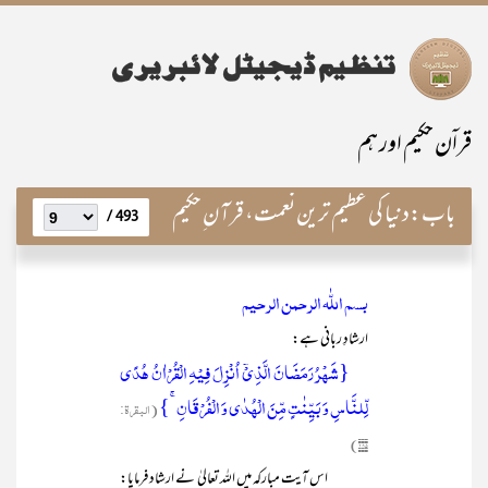
قراۤن حکیم اور ہم
باب:
دنیا کی عظیم ترین نعمت، قرآن ِحکیم
493 /
بسم اللّٰہ الرحمن الرحیم
ارشادِ ربانی ہے:
{شَہۡرُ رَمَضَانَ الَّذِیۡۤ اُنۡزِلَ فِیۡہِ الۡقُرۡاٰنُ ہُدًی
لِّلنَّاسِ وَ بَیِّنٰتٍ مِّنَ الۡہُدٰی وَ الۡفُرۡقَانِ ۚ}
(البقرۃ:
۱۸۵)
اس آیت مبارکہ میں اللہ تعالیٰ نے ارشاد فرمایا: